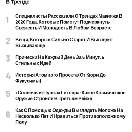
В Тренде
Специалисты Рассказали О Трендах Макияжа В
2020 Года, Которые Помогут Подчеркнуть
Свежесть И Молодость В Любом Возрасте
Вещи, Которые Сильно Старят И Выглядят
Вызывающе
Прически На Каждый День За 5 Минут, 5
Стильных Идей
История Атомного Проекта (от Кюри До
Фукусимы)
«Солнечная Пушка» Гитлера: Какое Космическое
Оружие Строили В Третьем Рейхе
Как С Помощью Одежды Выглядеть Моложе На
Несколько Лет И Нравиться Противоположному
Полу