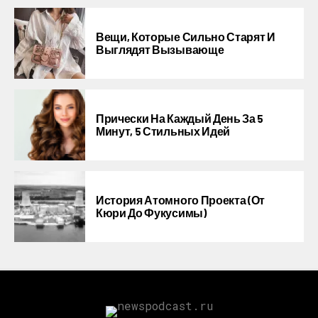
Вещи, Которые Сильно Старят И
Выглядят Вызывающе
Прически На Каждый День За 5
Минут, 5 Стильных Идей
История Атомного Проекта (от
Кюри До Фукусимы)