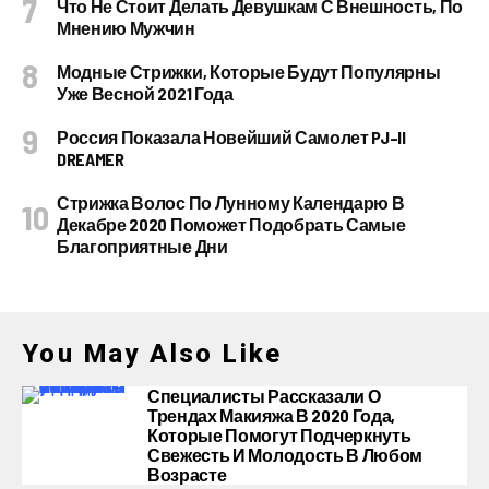
Что Не Стоит Делать Девушкам С Внешность, По
Мнению Мужчин
Модные Стрижки, Которые Будут Популярны
Уже Весной 2021 Года
Россия Показала Новейший Самолет PJ–II
DREAMER
Стрижка Волос По Лунному Календарю В
Декабре 2020 Поможет Подобрать Самые
Благоприятные Дни
You May Also Like
Специалисты Рассказали О
Трендах Макияжа В 2020 Года,
Которые Помогут Подчеркнуть
Свежесть И Молодость В Любом
Возрасте