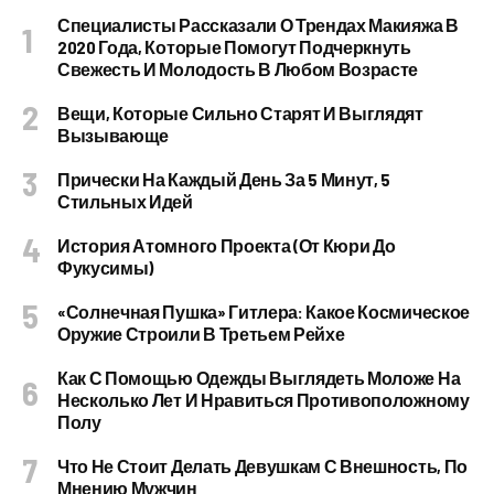
Специалисты Рассказали О Трендах Макияжа В
2020 Года, Которые Помогут Подчеркнуть
Свежесть И Молодость В Любом Возрасте
Вещи, Которые Сильно Старят И Выглядят
Вызывающе
Прически На Каждый День За 5 Минут, 5
Стильных Идей
История Атомного Проекта (от Кюри До
Фукусимы)
«Солнечная Пушка» Гитлера: Какое Космическое
Оружие Строили В Третьем Рейхе
Как С Помощью Одежды Выглядеть Моложе На
Несколько Лет И Нравиться Противоположному
Полу
Что Не Стоит Делать Девушкам С Внешность, По
Мнению Мужчин