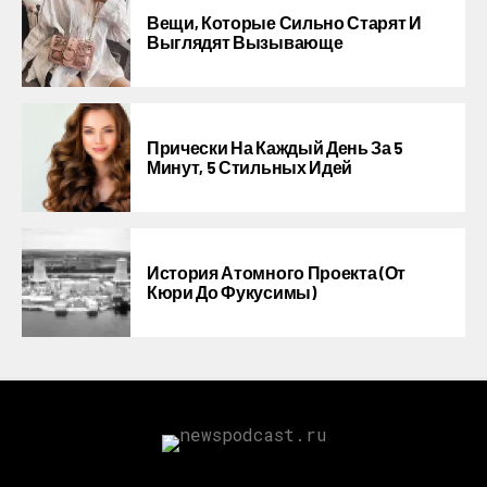
Вещи, Которые Сильно Старят И
Выглядят Вызывающе
Прически На Каждый День За 5
Минут, 5 Стильных Идей
История Атомного Проекта (от
Кюри До Фукусимы)