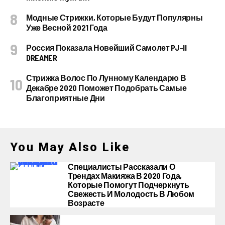
Модные Стрижки, Которые Будут Популярны
Уже Весной 2021 Года
Россия Показала Новейший Самолет PJ–II
DREAMER
Стрижка Волос По Лунному Календарю В
Декабре 2020 Поможет Подобрать Самые
Благоприятные Дни
You May Also Like
Специалисты Рассказали О
Трендах Макияжа В 2020 Года,
Которые Помогут Подчеркнуть
Свежесть И Молодость В Любом
Возрасте