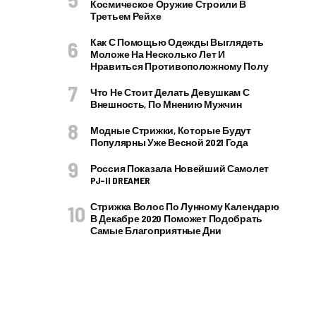
Космическое Оружие Строили В
Третьем Рейхе
Как С Помощью Одежды Выглядеть
Моложе На Несколько Лет И
Нравиться Противоположному Полу
Что Не Стоит Делать Девушкам С
Внешность, По Мнению Мужчин
Модные Стрижки, Которые Будут
Популярны Уже Весной 2021 Года
Россия Показала Новейший Самолет
PJ–II DREAMER
Стрижка Волос По Лунному Календарю
В Декабре 2020 Поможет Подобрать
Самые Благоприятные Дни