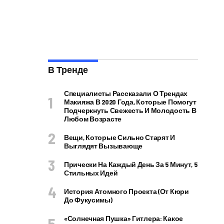
В Тренде
Специалисты Рассказали О Трендах
Макияжа В 2020 Года, Которые Помогут
Подчеркнуть Свежесть И Молодость В
Любом Возрасте
Вещи, Которые Сильно Старят И
Выглядят Вызывающе
Прически На Каждый День За 5 Минут, 5
Стильных Идей
История Атомного Проекта (от Кюри
До Фукусимы)
«Солнечная Пушка» Гитлера: Какое