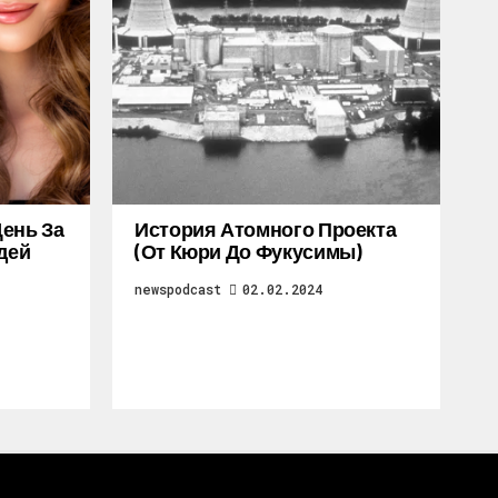
ень За
История Атомного Проекта
дей
(от Кюри До Фукусимы)
newspodcast
02.02.2024