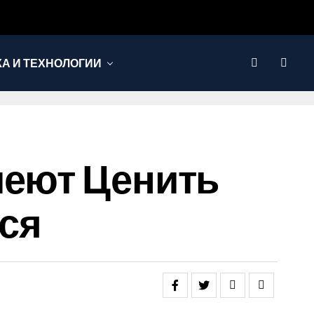
КА И ТЕХНОЛОГИИ
меют Ценить
тся