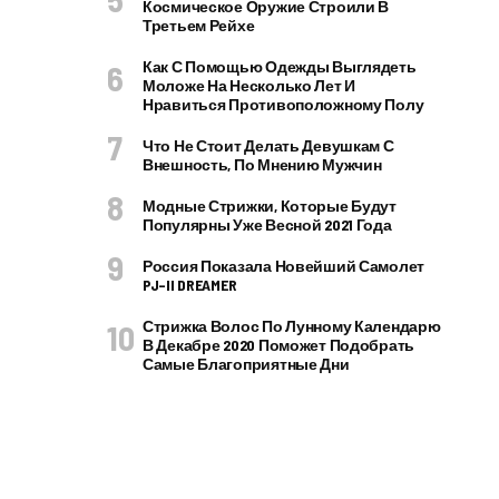
Космическое Оружие Строили В
Третьем Рейхе
Как С Помощью Одежды Выглядеть
Моложе На Несколько Лет И
Нравиться Противоположному Полу
Что Не Стоит Делать Девушкам С
Внешность, По Мнению Мужчин
Модные Стрижки, Которые Будут
Популярны Уже Весной 2021 Года
Россия Показала Новейший Самолет
PJ–II DREAMER
Стрижка Волос По Лунному Календарю
В Декабре 2020 Поможет Подобрать
Самые Благоприятные Дни