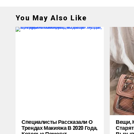
You May Also Like
Специалисты Рассказали О
Вещи, 
Трендах Макияжа В 2020 Года,
Старят
Которые Помогут
Вызыв