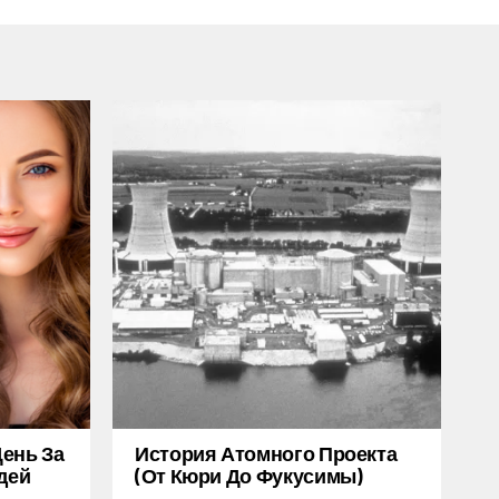
ень За
История Атомного Проекта
дей
(от Кюри До Фукусимы)