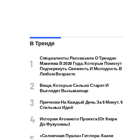
В Тренде
Специалисты Рассказали О Трендах
Макияжа В 2020 Года, Которые Помогут
Подчеркнуть Свежесть И Молодость В
Любом Возрасте
Вещи, Которые Сильно Старят И
Выглядят Вызывающе
Прически На Каждый День За 5 Минут, 5
Стильных Идей
История Атомного Проекта (от Кюри
До Фукусимы)
«Солнечная Пушка» Гитлера: Какое