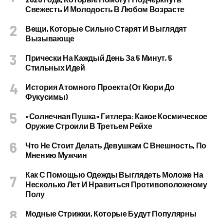
Свежесть И Молодость В Любом Возрасте
Вещи, Которые Сильно Старят И Выглядят
Вызывающе
Прически На Каждый День За 5 Минут, 5
Стильных Идей
История Атомного Проекта (от Кюри До
Фукусимы)
«Солнечная Пушка» Гитлера: Какое Космическое
Оружие Строили В Третьем Рейхе
Что Не Стоит Делать Девушкам С Внешность, По
Мнению Мужчин
Как С Помощью Одежды Выглядеть Моложе На
Несколько Лет И Нравиться Противоположному
Полу
Модные Стрижки, Которые Будут Популярны