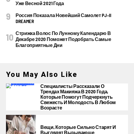
Уже Весной 2021 Года
Россия Показала Новейший Самолет PJ–II
DREAMER
Стрижка Волос По Лунному Календарю В
Декабре 2020 Поможет Подобрать Самые
Благоприятные Дни
You May Also Like
Специалисты Рассказали О
Трендах Макияжа В 2020 Года,
Которые Помогут Подчеркнуть
Свежесть И Молодость В Любом
Возрасте
Вещи, Которые Сильно Старят И
Выглядят Вызывающе