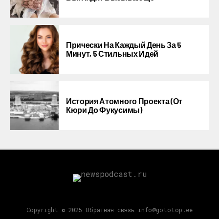
Прически На Каждый День За 5
Минут, 5 Стильных Идей
История Атомного Проекта (от
Кюри До Фукусимы)
Copyright © 2025 Обратная связь info@gototop.ee