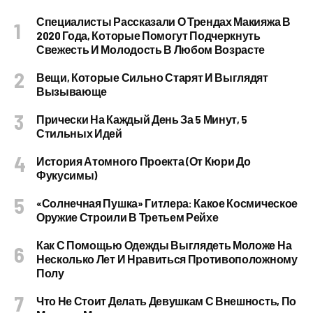
Специалисты Рассказали О Трендах Макияжа В
2020 Года, Которые Помогут Подчеркнуть
Свежесть И Молодость В Любом Возрасте
Вещи, Которые Сильно Старят И Выглядят
Вызывающе
Прически На Каждый День За 5 Минут, 5
Стильных Идей
История Атомного Проекта (от Кюри До
Фукусимы)
«Солнечная Пушка» Гитлера: Какое Космическое
Оружие Строили В Третьем Рейхе
Как С Помощью Одежды Выглядеть Моложе На
Несколько Лет И Нравиться Противоположному
Полу
Что Не Стоит Делать Девушкам С Внешность, По