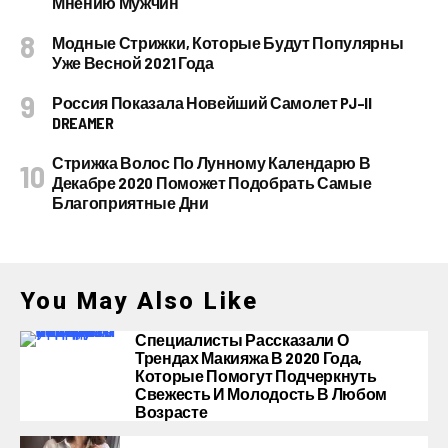
Мнению Мужчин
Модные Стрижки, Которые Будут Популярны
Уже Весной 2021 Года
Россия Показала Новейший Самолет PJ–II
DREAMER
Стрижка Волос По Лунному Календарю В
Декабре 2020 Поможет Подобрать Самые
Благоприятные Дни
You May Also Like
Специалисты Рассказали О
Трендах Макияжа В 2020 Года,
Которые Помогут Подчеркнуть
Свежесть И Молодость В Любом
Возрасте