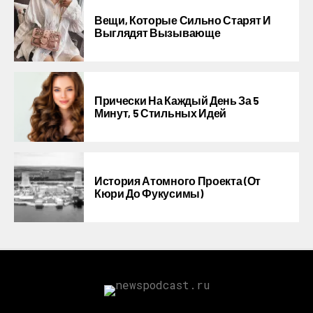
Вещи, Которые Сильно Старят И
Выглядят Вызывающе
Прически На Каждый День За 5
Минут, 5 Стильных Идей
История Атомного Проекта (от
Кюри До Фукусимы)