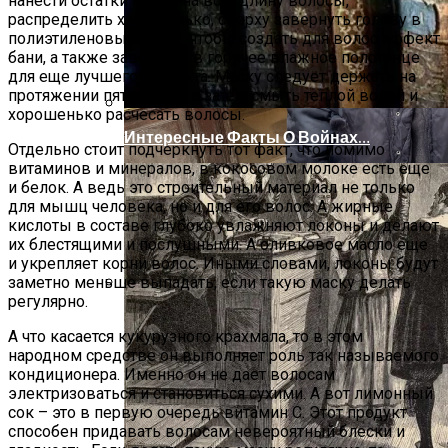
нанести остатки маски на всю длину волосы,
распределить хорошенько, сверху завернуть голову в
полиэтиленовый пакет, чтобы создать для волос эффект
бани, а также завернуть в горячее влажное полотенце
для еще лучшего эффекта. Маску следует держать на
протяжении пяти минут, а затем смыть теплой водой и
хорошенько расчесать волосы.
Интересные Факты О Войнах…
Отдельно стоит подчеркнуть тот факт, что помимо
витаминов и минералов, в кокосовом молоке есть еще
и белок. А ведь это строительный материал не только
для мышц человека, но и для его волос. А жирные
кислоты в составе глубоко увлажняют локоны и делают
их блестящими и послушными. А оливковое масло еще
и укрепляет корни волос. Иными словами, локоны будут
заметно меньше выпадать, если такую маску делать
регулярно.
Женская Зимняя Обувь: 5 Стильных
Моделей, За Которыми
А что касается кукурузного крахмала, то в этом
народном средстве он выполняет роль так называемого
Выстраиваются В Очереди
кондиционера. Именно он не дает волосам
электризоваться и становиться сухими. А вот лимонный
сок – это в первую очередь витамин С. Этот продукт
способен придавать волосам невероятный блески и