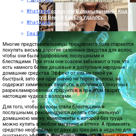
Whatsapp
Кто Создал «не Взламываемый» Код В
XVIII Веке И Как Его Удалось
Whatsapp
Расшифровать
Email
Многие представительницы прекрасного пола стараются
покупать весьма дорогие салонные средства для волос,
чтобы они были здоровыми, послушными и
блестящими. При этом они совсем забывают о том, что
есть намного более дешёвые и доступные народные
домашние средства. Эффект от них не такой уж
быстрый, зато они однозначно не портят волосы, не
содержат химических веществ, в отличии от покупных
разрекламированных продуктов и при этом творят
настоящие чудеса с волосами.
Для того, чтобы волосы стали блестящими и
Раскрась Свой Год: Какой Цвет
послушными, рекомендуется делать специальную
Принесет Тебе Успех В 2026 Году По
домашнюю маску, компоненты к которой без труда
Знаку Зодиака
можно купить в любом магазине и аптеке. А применять
средство необходимо от двух до трех раз в неделю для
ощутимого эффекта. Для приготовления следует взять