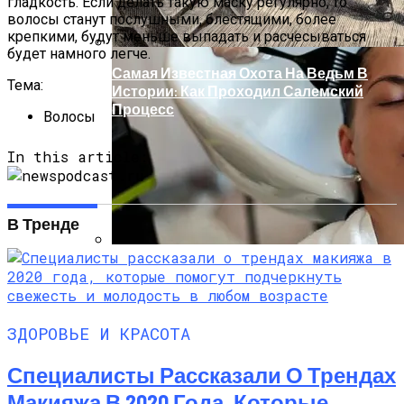
гладкость. Если делать такую маску регулярно, то
волосы станут послушными, блестящими, более
крепкими, будут меньше выпадать и расчесываться
будет намного легче.
Самая Известная Охота На Ведьм В
Тема:
Истории: Как Проходил Салемский
Процесс
Волосы
In this article:
В Тренде
Лунный Календарь Окрашивания
Волос На Октябрь 2025 Года
ЗДОРОВЬЕ И КРАСОТА
Специалисты Рассказали О Трендах
Макияжа В 2020 Года, Которые