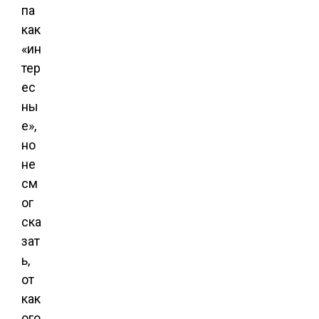
па
как
«ин
тер
ес
ны
е»,
но
не
см
ог
ска
зат
ь,
от
как
ого