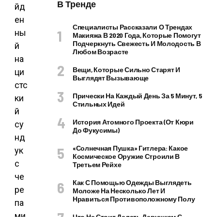
В Тренде
Специалисты Рассказали О Трендах
Макияжа В 2020 Года, Которые Помогут
Подчеркнуть Свежесть И Молодость В
Любом Возрасте
Вещи, Которые Сильно Старят И
Выглядят Вызывающе
Прически На Каждый День За 5 Минут, 5
Стильных Идей
История Атомного Проекта (от Кюри
До Фукусимы)
«Солнечная Пушка» Гитлера: Какое
Космическое Оружие Строили В
Третьем Рейхе
Как С Помощью Одежды Выглядеть
Моложе На Несколько Лет И
Нравиться Противоположному Полу
Что Не Стоит Делать Девушкам С