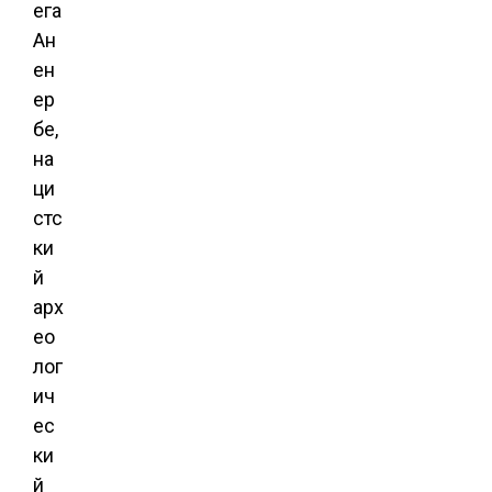
ега
Ан
ен
ер
бе,
на
ци
стс
ки
й
арх
ео
лог
ич
ес
ки
й