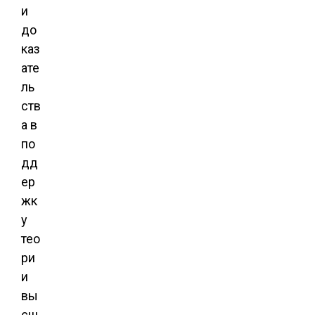
и
до
каз
ате
ль
ств
а в
по
дд
ер
жк
у
тео
ри
и
вы
сш