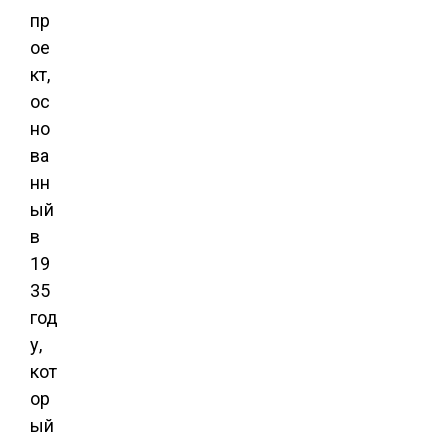
пр
ое
кт,
ос
но
ва
нн
ый
в
19
35
год
у,
кот
ор
ый