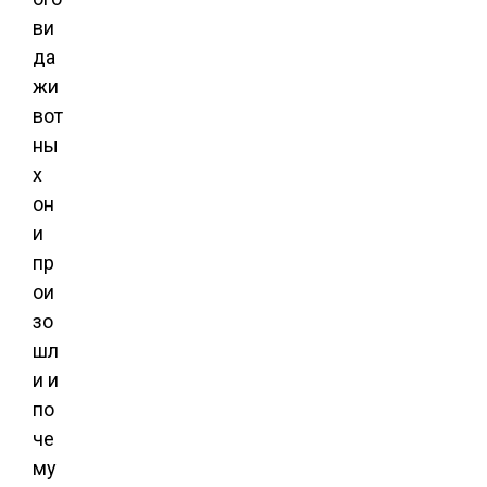
ви
да
жи
вот
ны
х
он
и
пр
ои
зо
шл
и и
по
че
му