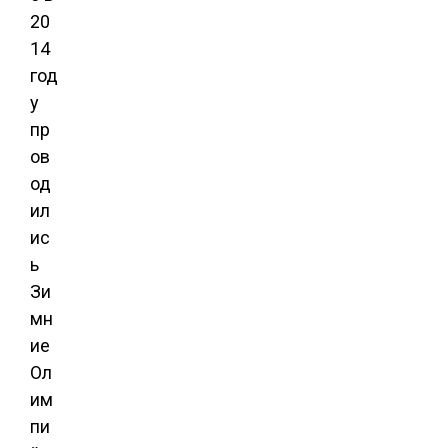
20
14
год
у
пр
ов
од
ил
ис
ь
Зи
мн
ие
Ол
им
пи