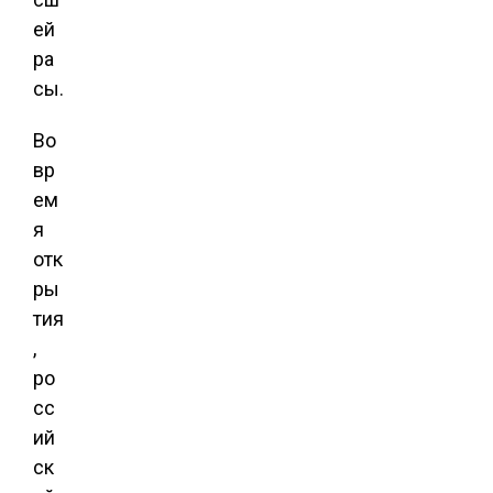
ей
ра
сы.
Во
вр
ем
я
отк
ры
тия
,
ро
сс
ий
ск