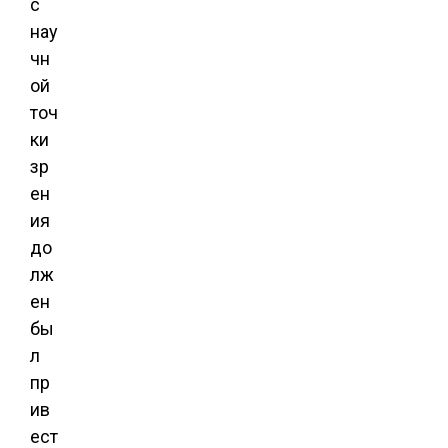
с
нау
чн
ой
точ
ки
зр
ен
ия
до
лж
ен
бы
л
пр
ив
ест