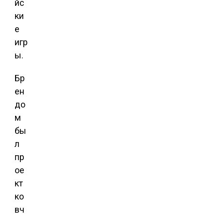
йс
ки
е
игр
ы.
Бр
ен
до
м
бы
л
пр
ое
кт
ко
вч