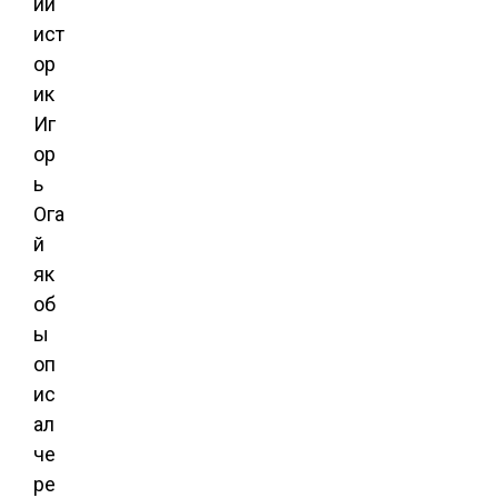
ий
ист
ор
ик
Иг
ор
ь
Ога
й
як
об
ы
оп
ис
ал
че
ре