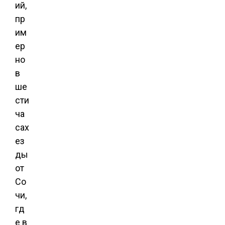
ий,
пр
им
ер
но
в
ше
сти
ча
сах
ез
ды
от
Со
чи,
гд
е в