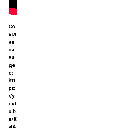
Сс
ыл
ка
на
ви
де
о:
htt
ps:
//y
out
u.b
e/X
yIA