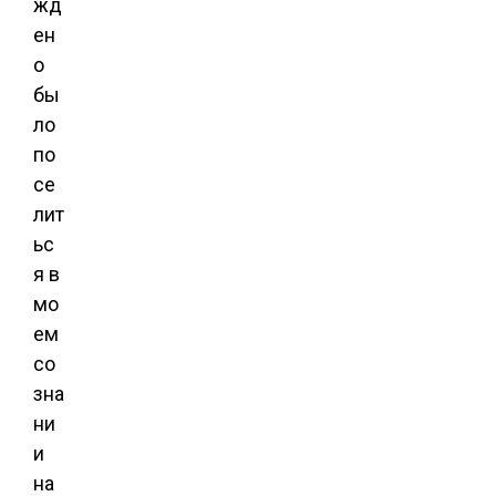
жд
ен
о
бы
ло
по
се
лит
ьс
я в
мо
ем
со
зна
ни
и
на