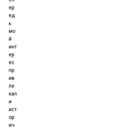
ер
ед
ь
мо
й
инт
ер
ес
пр
ив
ле
кал
и
ист
ор
ич