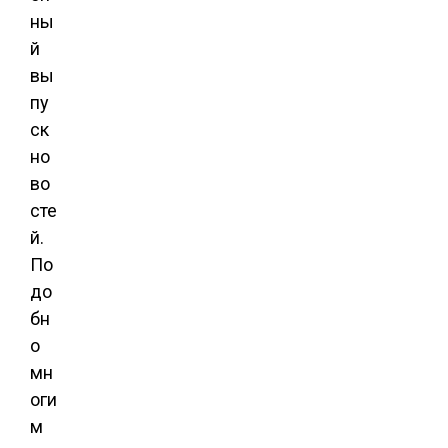
ны
й
вы
пу
ск
но
во
сте
й.
По
до
бн
о
мн
оги
м