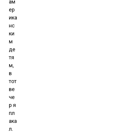
ам
ер
ика
нс
ки
м
де
тя
м,
в
тот
ве
че
р я
пл
ака
л.