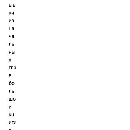
ыв
ки
из
на
ча
ль
ны
х
гла
в
бо
ль
шо
й
кн
иги