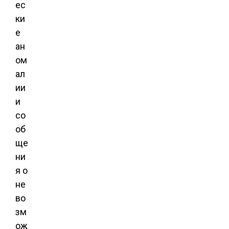
ес
ки
е
ан
ом
ал
ии
и
со
об
ще
ни
я о
не
во
зм
ож