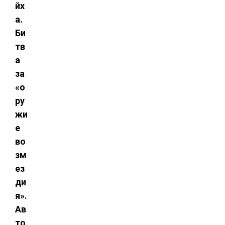
йх
а.
Би
тв
а
за
«о
ру
жи
е
во
зм
ез
ди
я».
Ав
то