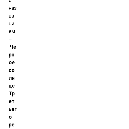
с
наз
ва
ни
ем
–
Че
рн
ое
со
лн
це
Тр
ет
ьег
о
ре