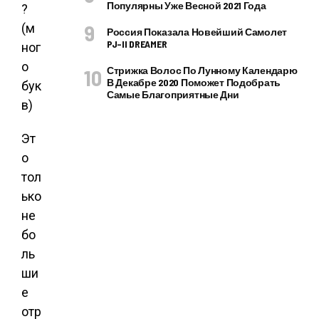
Популярны Уже Весной 2021 Года
Россия Показала Новейший Самолет
PJ–II DREAMER
Стрижка Волос По Лунному Календарю
В Декабре 2020 Поможет Подобрать
Самые Благоприятные Дни
Эт
о
тол
ько
не
бо
ль
ши
е
отр