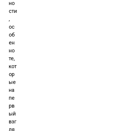
но
сти
,
ос
об
ен
но
те,
кот
ор
ые
на
пе
рв
ый
взг
ля