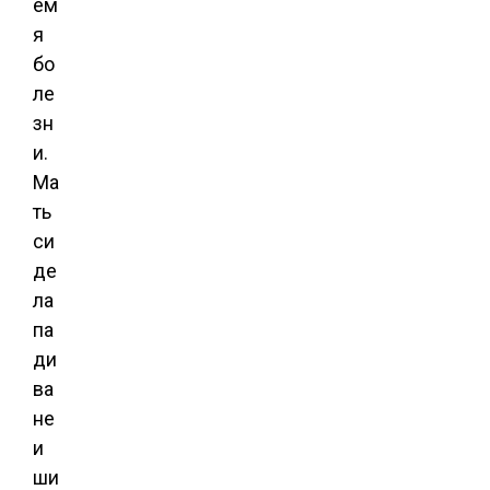
ем
я
бо
ле
зн
и.
Ма
ть
си
де
ла
па
ди
ва
не
и
ши