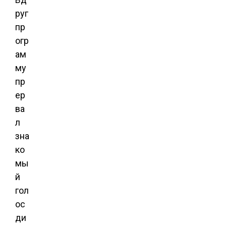
руг
пр
огр
ам
му
пр
ер
ва
л
зна
ко
мы
й
гол
ос
ди