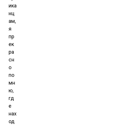
ика
нц
ам,
я
пр
ек
ра
сн
о
по
мн
ю,
гд
е
нах
од