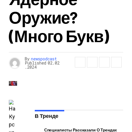
Оружие?
(много Букв)
By
newspodcast
Published
02.02
.2024
В Тренде
Специалисты Рассказали О Трендах