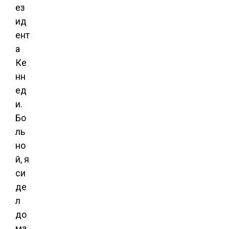
ез
ид
ент
а
Ке
нн
ед
и.
Бо
ль
но
й, я
си
де
л
до
ма,