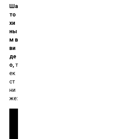
Ша
то
хи
ны
м в
ви
де
о,
т
ек
ст
ни
же: