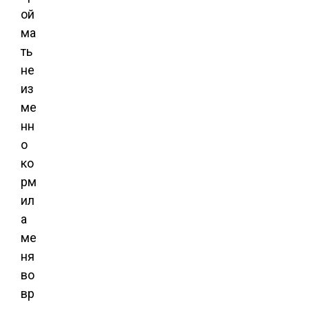
ой
ма
ть
не
из
ме
нн
о
ко
рм
ил
а
ме
ня
во
вр