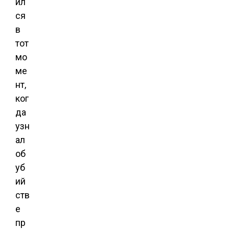
ил
ся
в
тот
мо
ме
нт,
ког
да
узн
ал
об
уб
ий
ств
е
пр