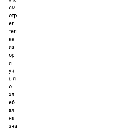
см
отр
ел
тел
ев
из
ор
и
ун
ыл
о
хл
еб
ал
не
зна