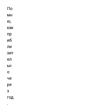
По
мн
ю,
как
пр
иб
ли
зит
ел
ьн
о
че
ре
з
год
,