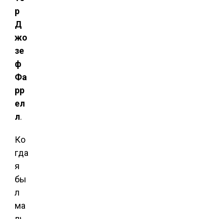
р
Д
жо
зе
ф
Фа
рр
ел
л
.
Ко
гда
я
бы
л
ма
ль