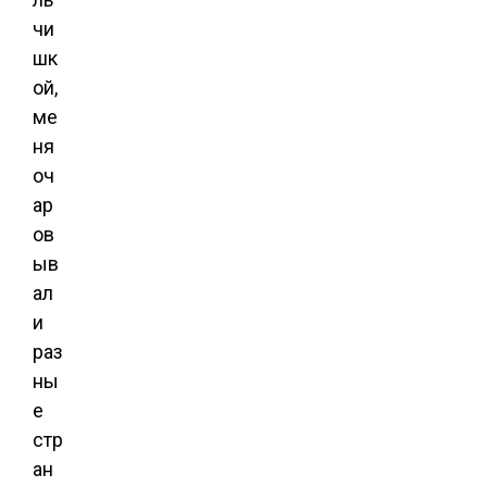
чи
шк
ой,
ме
ня
оч
ар
ов
ыв
ал
и
раз
ны
е
стр
ан