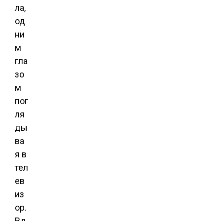
ла,
од
ни
м
гла
зо
м
пог
ля
ды
ва
я в
тел
ев
из
ор.
Вд