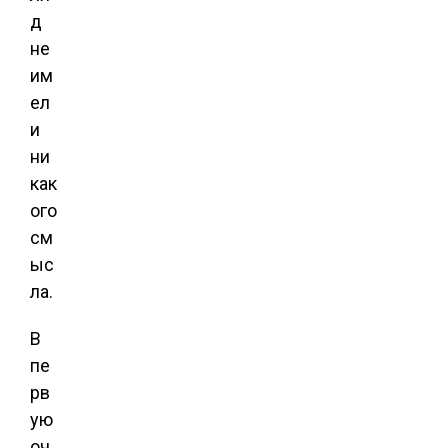
д
не
им
ел
и
ни
как
ого
см
ыс
ла.
В
пе
рв
ую
оч