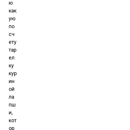
ю
как
ую
по
сч
ету
тар
ел
ку
кур
ин
ой
ла
пш
и,
кот
ор