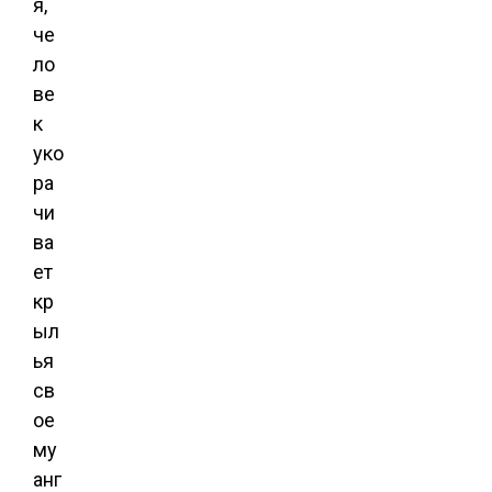
я,
че
ло
ве
к
уко
ра
чи
ва
ет
кр
ыл
ья
св
ое
му
анг