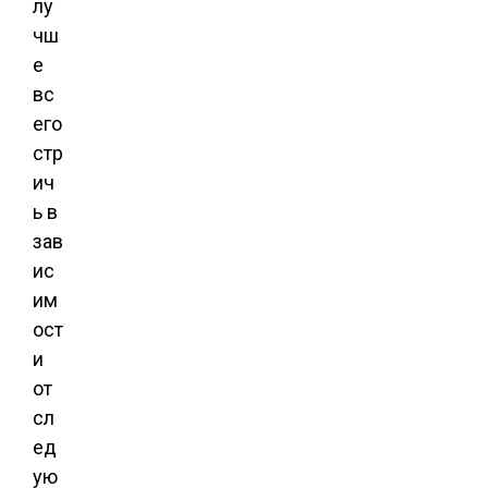
лу
чш
е
вс
его
стр
ич
ь в
зав
ис
им
ост
и
от
сл
ед
ую