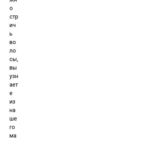
о
стр
ич
ь
во
ло
сы,
вы
узн
ает
е
из
на
ше
го
ма