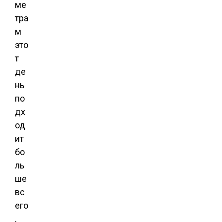
ме
тра
м
это
т
де
нь
по
дх
од
ит
бо
ль
ше
вс
его
.