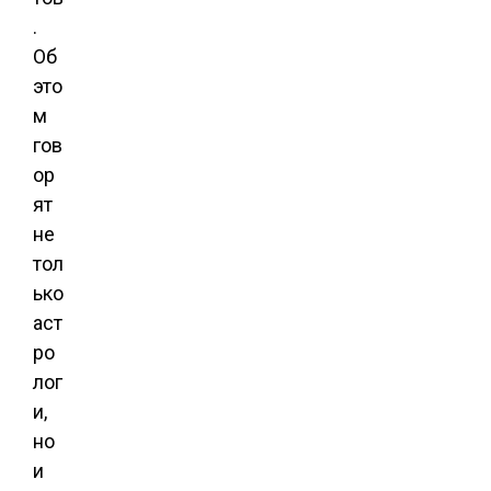
.
Об
это
м
гов
ор
ят
не
тол
ько
аст
ро
лог
и,
но
и