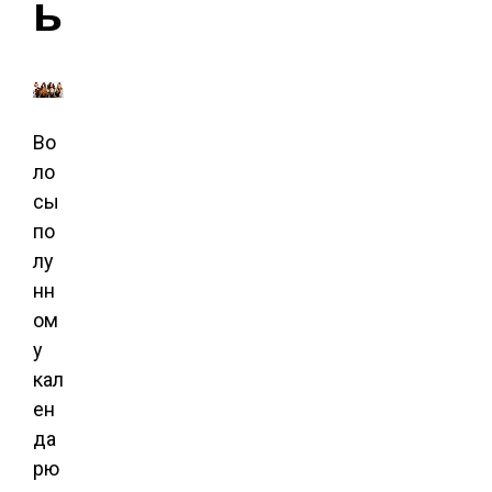
ы
Во
ло
сы
по
лу
нн
ом
у
кал
ен
да
рю