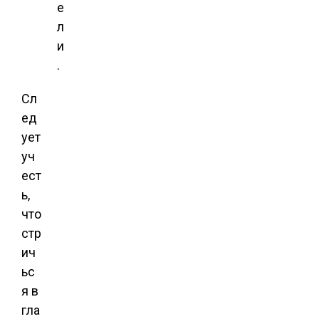
е
л
и
.
Сл
ед
ует
уч
ест
ь,
что
стр
ич
ьс
я в
гла