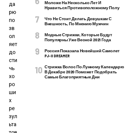
Моложе На Несколько Лет И
да
Нравиться Противоположному Полу
рю
Что Не Стоит Делать Девушкам С
по
Внешность, По Мнению Мужчин
зв
Модные Стрижки, Которые Будут
ол
Популярны Уже Весной 2021 Года
яет
Россия Показала Новейший Самолет
до
PJ–II DREAMER
сти
Стрижка Волос По Лунному Календарю
чь
В Декабре 2020 Поможет Подобрать
хо
Самые Благоприятные Дни
ро
ши
х
ре
зул
ьта
тов