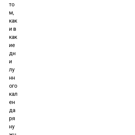
то
м,
как
и в
как
ие
дн
и
лу
нн
ого
кал
ен
да
ря
ну
жн