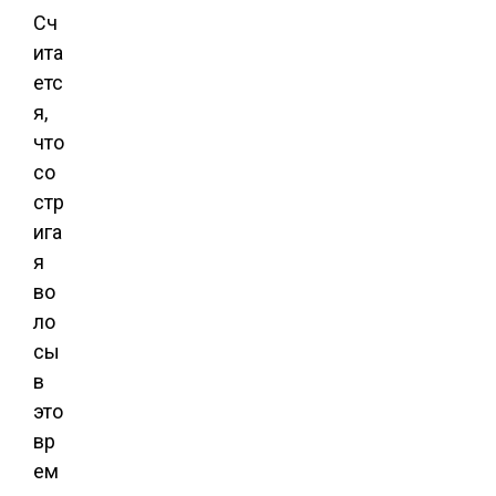
Сч
ита
етс
я,
что
со
стр
ига
я
во
ло
сы
в
это
вр
ем