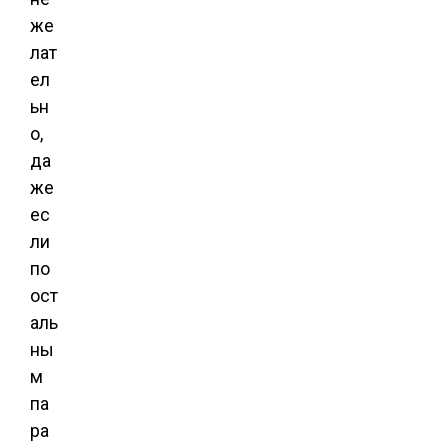
же
лат
ел
ьн
о,
да
же
ес
ли
по
ост
аль
ны
м
па
ра