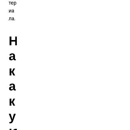
тер
иа
ла.
Н
а
к
а
к
у