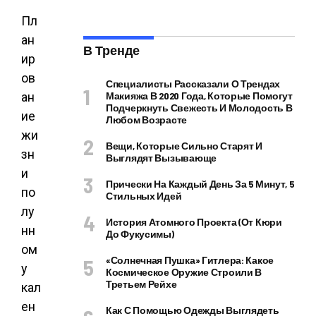
Пл
ан
В Тренде
ир
ов
Специалисты Рассказали О Трендах
ан
Макияжа В 2020 Года, Которые Помогут
Подчеркнуть Свежесть И Молодость В
ие
Любом Возрасте
жи
Вещи, Которые Сильно Старят И
зн
Выглядят Вызывающе
и
Прически На Каждый День За 5 Минут, 5
по
Стильных Идей
лу
История Атомного Проекта (от Кюри
нн
До Фукусимы)
ом
«Солнечная Пушка» Гитлера: Какое
у
Космическое Оружие Строили В
Третьем Рейхе
кал
ен
Как С Помощью Одежды Выглядеть