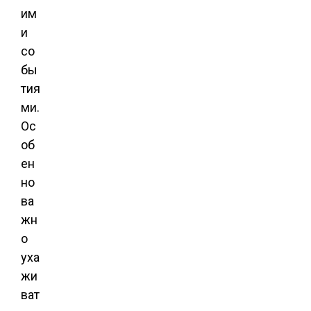
им
и
со
бы
тия
ми.
Ос
об
ен
но
ва
жн
о
уха
жи
ват