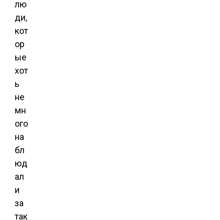
лю
ди,
кот
ор
ые
хот
ь
не
мн
ого
на
бл
юд
ал
и
за
так