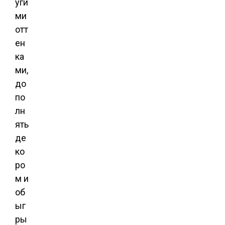
уги
ми
отт
ен
ка
ми,
до
по
лн
ять
де
ко
ро
м и
об
ыг
ры