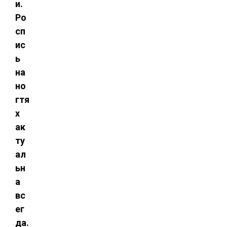
и.
Ро
сп
ис
ь
на
но
гтя
х
ак
ту
ал
ьн
а
вс
ег
да.