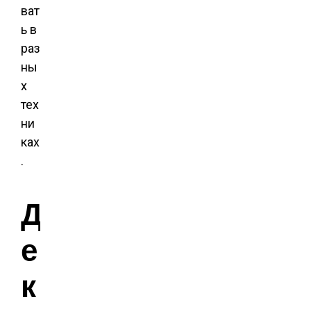
ват
ь в
раз
ны
х
тех
ни
ках
.
Д
е
к