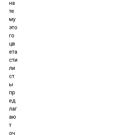
на
те
му
это
го
цв
ета
сти
ли
ст
ы
пр
ед
лаг
аю
т
оч