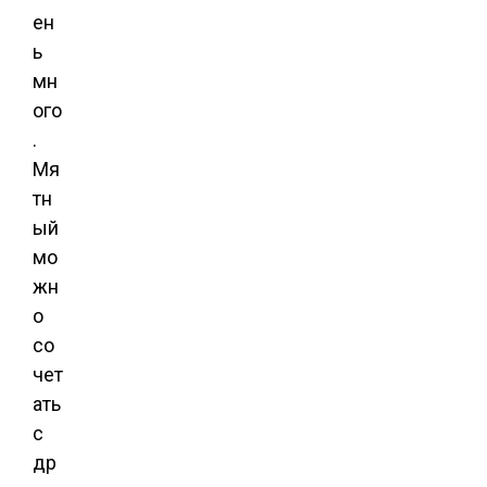
ен
ь
мн
ого
.
Мя
тн
ый
мо
жн
о
со
чет
ать
с
др