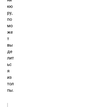
кю
ру,
по
мо
же
т
вы
де
лит
ьс
я
из
тол
пы.