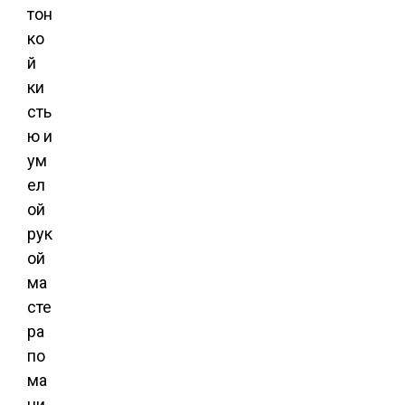
тон
ко
й
ки
сть
ю и
ум
ел
ой
рук
ой
ма
сте
ра
по
ма
ни