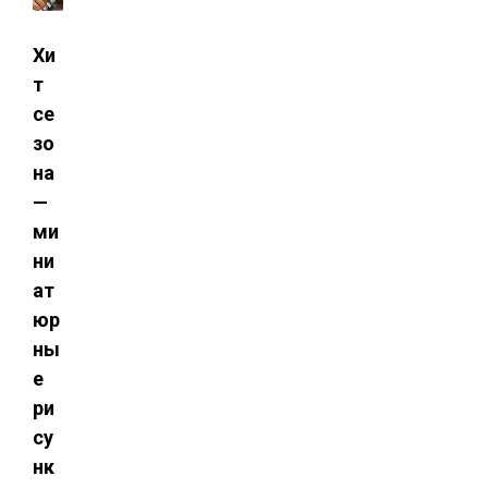
Хи
т
се
зо
на
—
ми
ни
ат
юр
ны
е
ри
су
нк