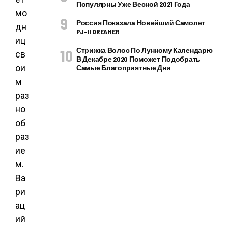
Популярны Уже Весной 2021 Года
мо
Россия Показала Новейший Самолет
дн
PJ–II DREAMER
иц
Стрижка Волос По Лунному Календарю
св
В Декабре 2020 Поможет Подобрать
ои
Самые Благоприятные Дни
м
раз
но
об
раз
ие
м.
Ва
ри
ац
ий