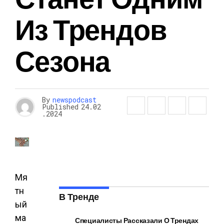
Из Трендов
Сезона
By
newspodcast
Published
24.02
.2024
Мя
тн
В Тренде
ый
ма
Специалисты Рассказали О Трендах