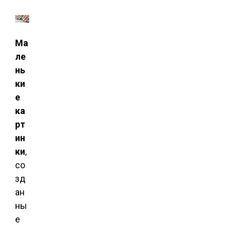
Ма
ле
нь
ки
е
ка
рт
ин
ки
,
со
зд
ан
ны
е