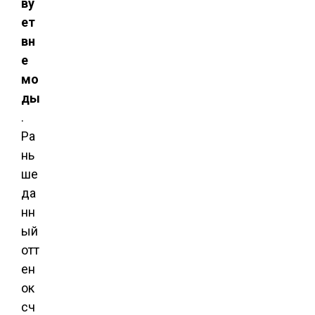
ву
ет
вн
е
мо
ды
.
Ра
нь
ше
да
нн
ый
отт
ен
ок
сч