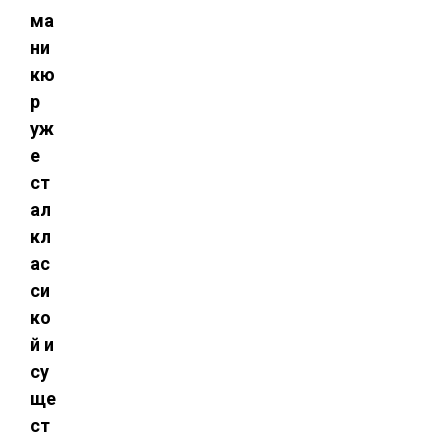
ма
ни
кю
р
уж
е
ст
ал
кл
ас
си
ко
й и
су
ще
ст