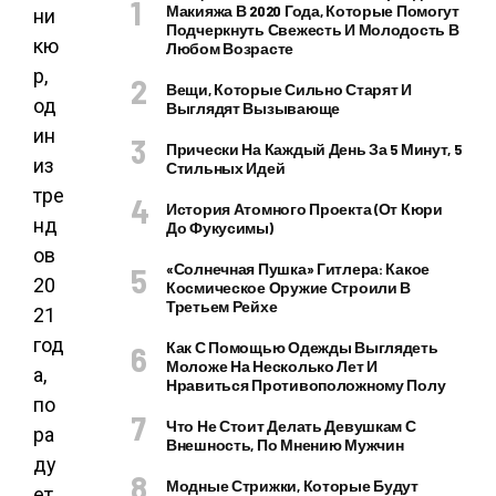
Макияжа В 2020 Года, Которые Помогут
ни
Подчеркнуть Свежесть И Молодость В
кю
Любом Возрасте
р,
Вещи, Которые Сильно Старят И
од
Выглядят Вызывающе
ин
Прически На Каждый День За 5 Минут, 5
из
Стильных Идей
тре
История Атомного Проекта (от Кюри
нд
До Фукусимы)
ов
«Солнечная Пушка» Гитлера: Какое
20
Космическое Оружие Строили В
Третьем Рейхе
21
год
Как С Помощью Одежды Выглядеть
Моложе На Несколько Лет И
а,
Нравиться Противоположному Полу
по
Что Не Стоит Делать Девушкам С
ра
Внешность, По Мнению Мужчин
ду
Модные Стрижки, Которые Будут
ет