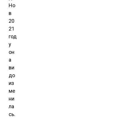
Но
в
20
21
год
у
он
а
ви
до
из
ме
ни
ла
сь.