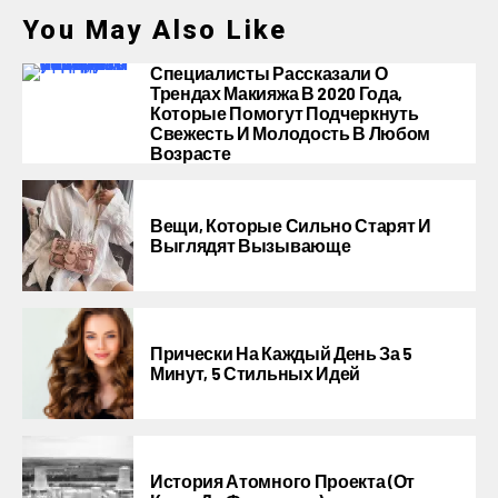
You May Also Like
Специалисты Рассказали О
Трендах Макияжа В 2020 Года,
Которые Помогут Подчеркнуть
Свежесть И Молодость В Любом
Возрасте
Вещи, Которые Сильно Старят И
Выглядят Вызывающе
Прически На Каждый День За 5
Минут, 5 Стильных Идей
История Атомного Проекта (от