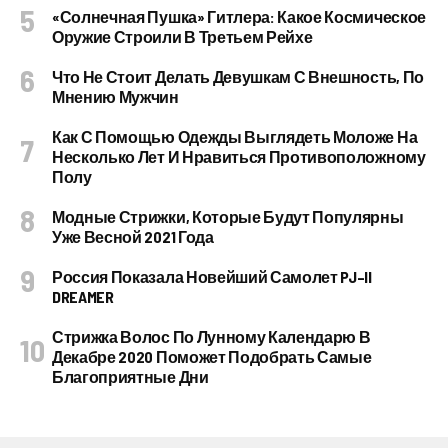
«Солнечная Пушка» Гитлера: Какое Космическое
Оружие Строили В Третьем Рейхе
Что Не Стоит Делать Девушкам С Внешность, По
Мнению Мужчин
Как С Помощью Одежды Выглядеть Моложе На
Несколько Лет И Нравиться Противоположному
Полу
Модные Стрижки, Которые Будут Популярны
Уже Весной 2021 Года
Россия Показала Новейший Самолет PJ–II
DREAMER
Стрижка Волос По Лунному Календарю В
Декабре 2020 Поможет Подобрать Самые
Благоприятные Дни