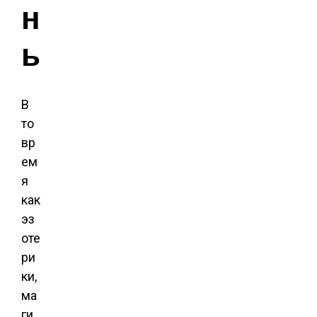
н
ы
В
то
вр
ем
я
как
эз
оте
ри
ки,
ма
ги