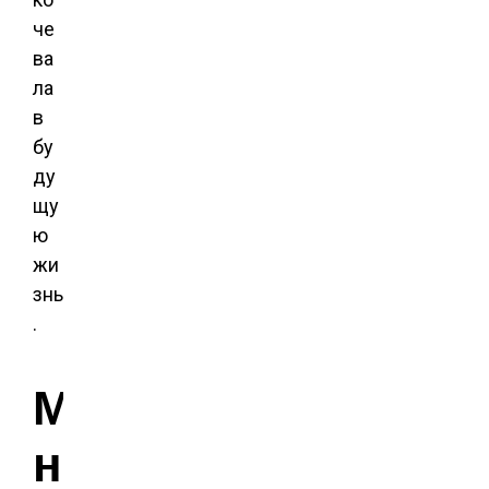
че
ва
ла
в
бу
ду
щу
ю
жи
знь
.
М
н