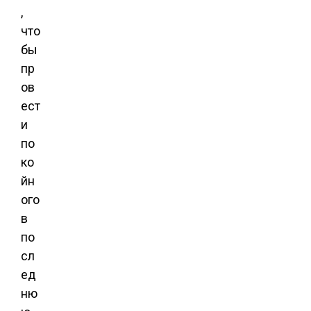
,
что
бы
пр
ов
ест
и
по
ко
йн
ого
в
по
сл
ед
ню