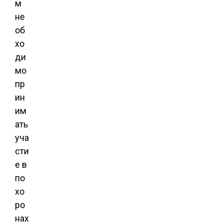
м
не
об
хо
ди
мо
пр
ин
им
ать
уча
сти
е в
по
хо
ро
нах