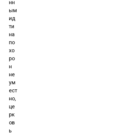
нн
ым
ид
ти
на
по
хо
ро
н
не
ум
ест
но,
це
рк
ов
ь