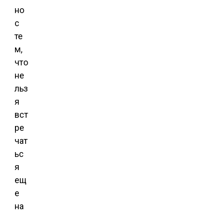
но
с
те
м,
что
не
льз
я
вст
ре
чат
ьс
я
ещ
е
на