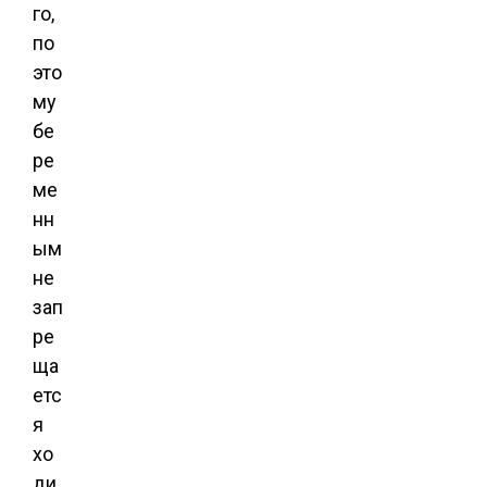
го,
по
это
му
бе
ре
ме
нн
ым
не
зап
ре
ща
етс
я
хо
ди