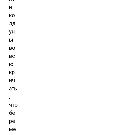
и
ко
лд
ун
ы
во
вс
ю
кр
ич
ать
,
что
бе
ре
ме