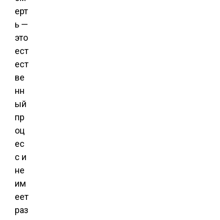
ерт
ь —
это
ест
ест
ве
нн
ый
пр
оц
ес
с и
не
им
еет
раз