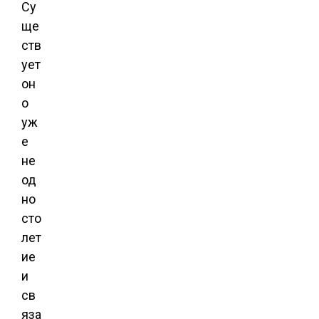
Су
ще
ств
ует
он
о
уж
е
не
од
но
сто
лет
ие
и
св
яза