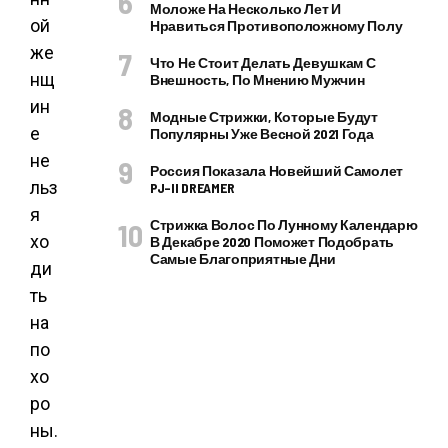
Моложе На Несколько Лет И
ой
Нравиться Противоположному Полу
же
Что Не Стоит Делать Девушкам С
нщ
Внешность, По Мнению Мужчин
ин
Модные Стрижки, Которые Будут
е
Популярны Уже Весной 2021 Года
не
Россия Показала Новейший Самолет
льз
PJ–II DREAMER
я
Стрижка Волос По Лунному Календарю
хо
В Декабре 2020 Поможет Подобрать
Самые Благоприятные Дни
ди
ть
на
по
хо
ро
ны.