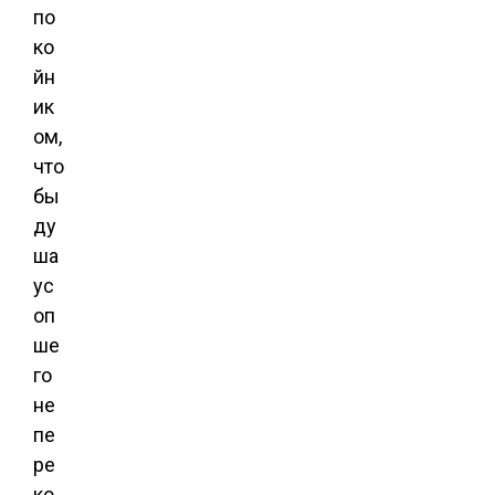
по
ко
йн
ик
ом,
что
бы
ду
ша
ус
оп
ше
го
не
пе
ре
ко