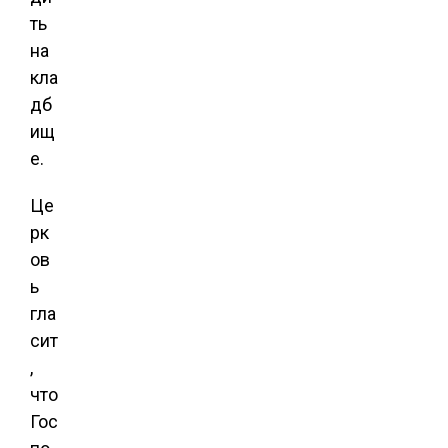
ть
на
кла
дб
ищ
е.
Це
рк
ов
ь
гла
сит
,
что
Гос