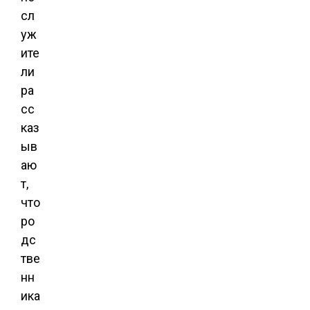
сл
уж
ите
ли
ра
сс
каз
ыв
аю
т,
что
ро
дс
тве
нн
ика