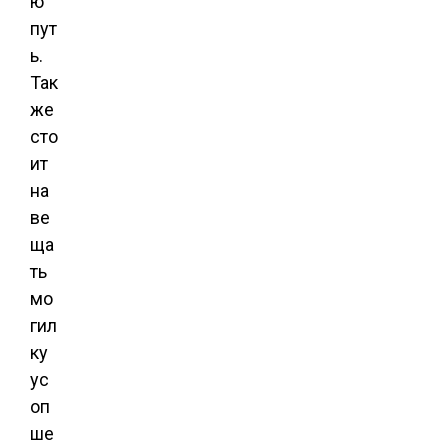
ю
пут
ь.
Так
же
сто
ит
на
ве
ща
ть
мо
гил
ку
ус
оп
ше