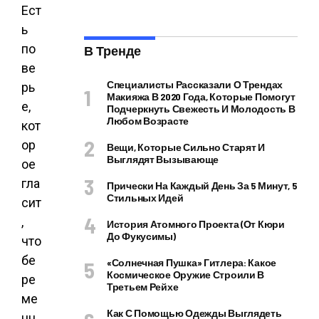
Ест
ь
по
В Тренде
ве
Специалисты Рассказали О Трендах
рь
Макияжа В 2020 Года, Которые Помогут
е,
Подчеркнуть Свежесть И Молодость В
Любом Возрасте
кот
ор
Вещи, Которые Сильно Старят И
Выглядят Вызывающе
ое
гла
Прически На Каждый День За 5 Минут, 5
Стильных Идей
сит
,
История Атомного Проекта (от Кюри
До Фукусимы)
что
бе
«Солнечная Пушка» Гитлера: Какое
Космическое Оружие Строили В
ре
Третьем Рейхе
ме
Как С Помощью Одежды Выглядеть
нн