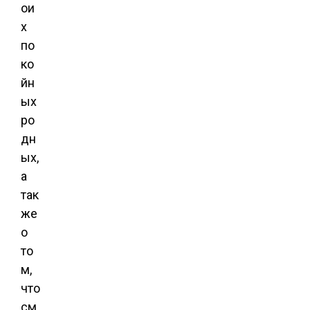
ои
х
по
ко
йн
ых
ро
дн
ых,
а
так
же
о
то
м,
что
см