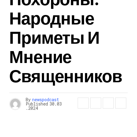
Народные
Приметы И
Мнение
Священников
By
newspodcast
Published
30.03
.2024