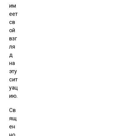
им
еет
св
ой
взг
ля
д
на
эту
сит
уац
ию.
Св
ящ
ен
но