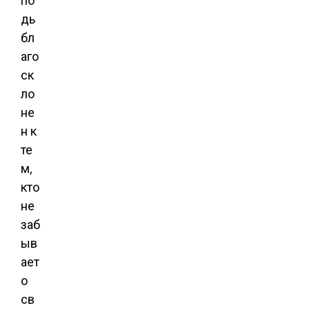
по
дь
бл
аго
ск
ло
не
н к
те
м,
кто
не
заб
ыв
ает
о
св