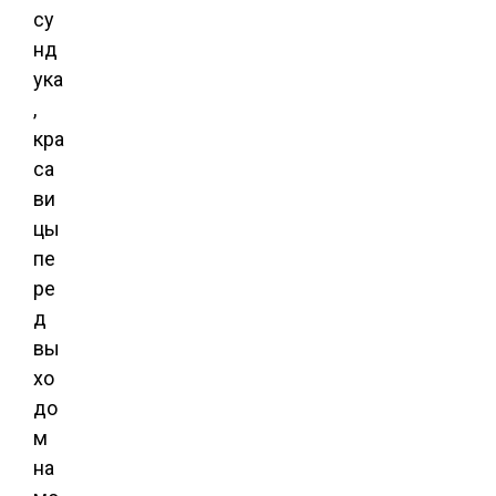
су
нд
ука
,
кра
са
ви
цы
пе
ре
д
вы
хо
до
м
на