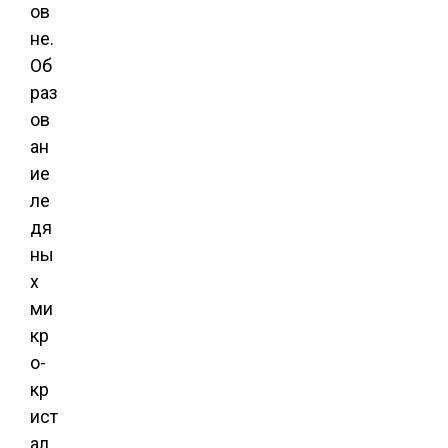
ов
не.
Об
раз
ов
ан
ие
ле
дя
ны
х
ми
кр
о-
кр
ист
ал