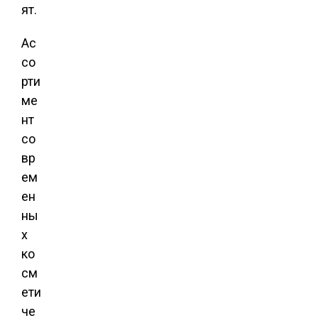
ят.
Ас
со
рти
ме
нт
со
вр
ем
ен
ны
х
ко
см
ети
че