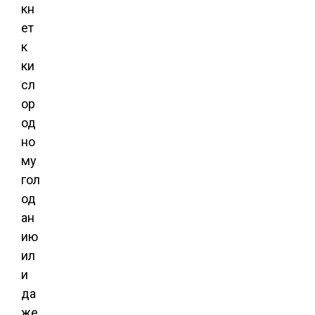
кн
ет
к
ки
сл
ор
од
но
му
гол
од
ан
ию
ил
и
да
же