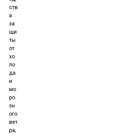
ств
а
за
щи
ты
от
хо
ло
да
и
мо
ро
зн
ого
вет
ра,