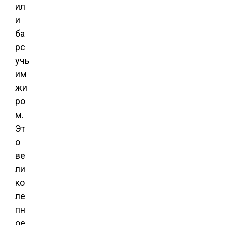
ил
и
ба
рс
учь
им
жи
ро
м.
Эт
о
ве
ли
ко
ле
пн
ое