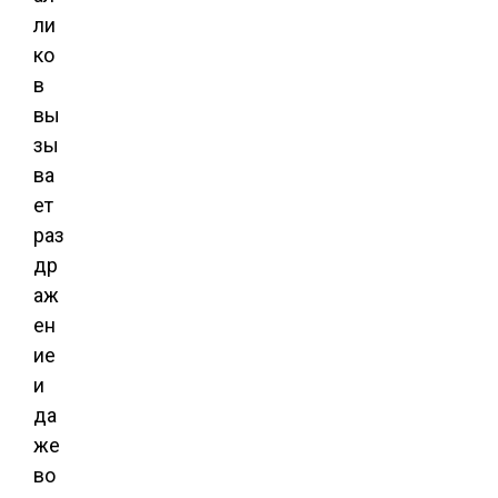
ли
ко
в
вы
зы
ва
ет
раз
др
аж
ен
ие
и
да
же
во