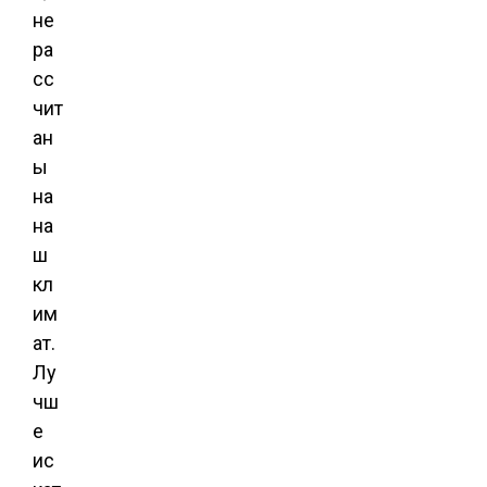
не
ра
сс
чит
ан
ы
на
на
ш
кл
им
ат.
Лу
чш
е
ис