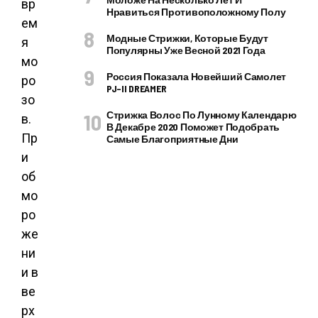
вр
Нравиться Противоположному Полу
ем
Модные Стрижки, Которые Будут
я
Популярны Уже Весной 2021 Года
мо
Россия Показала Новейший Самолет
ро
PJ–II DREAMER
зо
Стрижка Волос По Лунному Календарю
в.
В Декабре 2020 Поможет Подобрать
Пр
Самые Благоприятные Дни
и
об
мо
ро
же
ни
и в
ве
рх