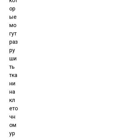
кот
ор
ые
мо
гут
раз
ру
ши
ть
тка
ни
на
кл
ето
чн
ом
ур