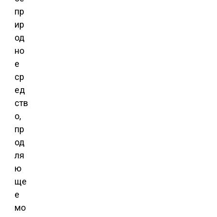
пр
ир
од
но
е
ср
ед
ств
о,
пр
од
ля
ю
ще
е
мо