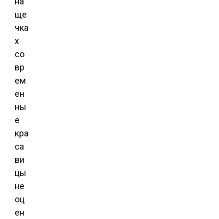
на
ще
чка
х
со
вр
ем
ен
ны
е
кра
са
ви
цы
не
оц
ен