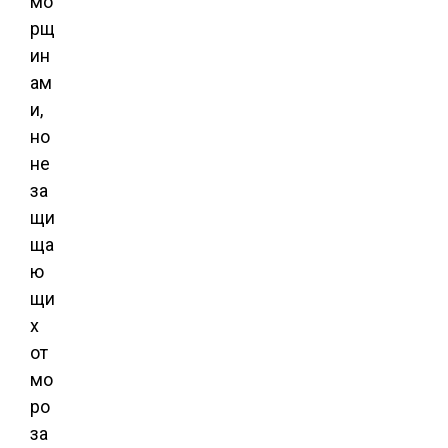
мо
рщ
ин
ам
и,
но
не
за
щи
ща
ю
щи
х
от
мо
ро
за