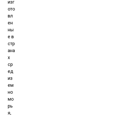
изг
ото
вл
ен
ны
е в
стр
ана
х
ср
ед
из
ем
но
мо
рь
я,