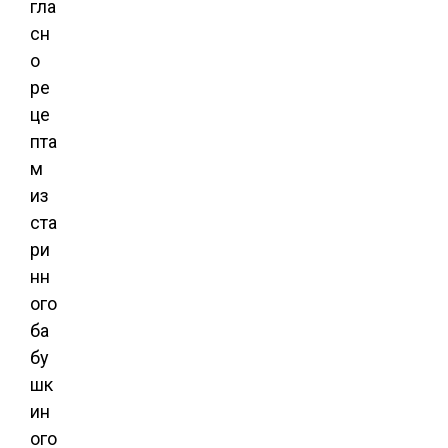
гла
сн
о
ре
це
пта
м
из
ста
ри
нн
ого
ба
бу
шк
ин
ого