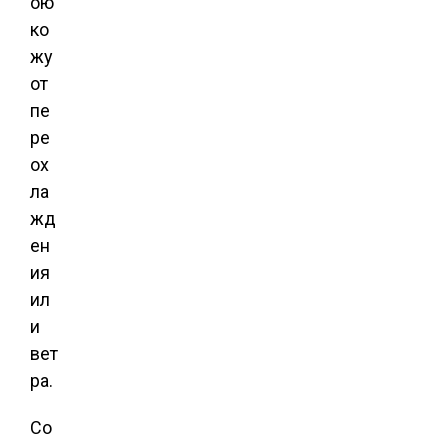
ою
ко
жу
от
пе
ре
ох
ла
жд
ен
ия
ил
и
вет
ра.
Со