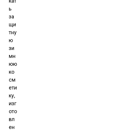
кат
ь
за
щи
тну
ю
зи
мн
юю
ко
см
ети
ку,
изг
ото
вл
ен