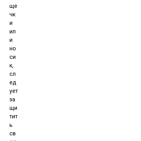
ще
чк
и
ил
и
но
си
к,
сл
ед
ует
за
щи
тит
ь
св