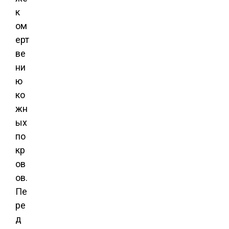
к
ом
ерт
ве
ни
ю
ко
жн
ых
по
кр
ов
ов.
Пе
ре
д