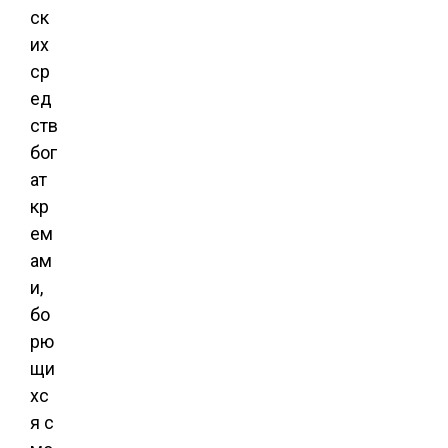
ск
их
ср
ед
ств
бог
ат
кр
ем
ам
и,
бо
рю
щи
хс
я с