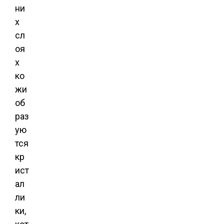
ни
х
сл
оя
х
ко
жи
об
раз
ую
тся
кр
ист
ал
ли
ки,