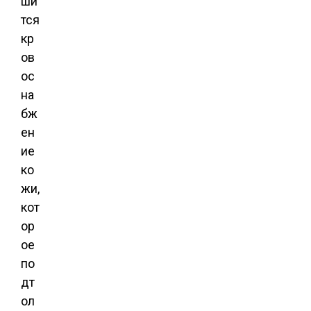
ши
тся
кр
ов
ос
на
бж
ен
ие
ко
жи,
кот
ор
ое
по
дт
ол