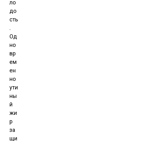
ло
до
сть
.
Од
но
вр
ем
ен
но
ути
ны
й
жи
р
за
щи