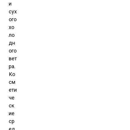
и
сух
ого
хо
ло
дн
ого
вет
ра.
Ко
см
ети
че
ск
ие
ср
ед