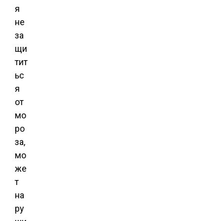
я
не
за
щи
тит
ьс
я
от
мо
ро
за,
мо
же
т
на
ру