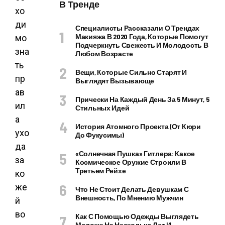
В Тренде
хо
ди
Специалисты Рассказали О Трендах
Макияжа В 2020 Года, Которые Помогут
мо
Подчеркнуть Свежесть И Молодость В
зна
Любом Возрасте
ть
Вещи, Которые Сильно Старят И
пр
Выглядят Вызывающе
ав
Прически На Каждый День За 5 Минут, 5
ил
Стильных Идей
а
История Атомного Проекта (от Кюри
ухо
До Фукусимы)
да
«Солнечная Пушка» Гитлера: Какое
за
Космическое Оружие Строили В
Третьем Рейхе
ко
же
Что Не Стоит Делать Девушкам С
Внешность, По Мнению Мужчин
й
во
Как С Помощью Одежды Выглядеть
Моложе На Несколько Лет И