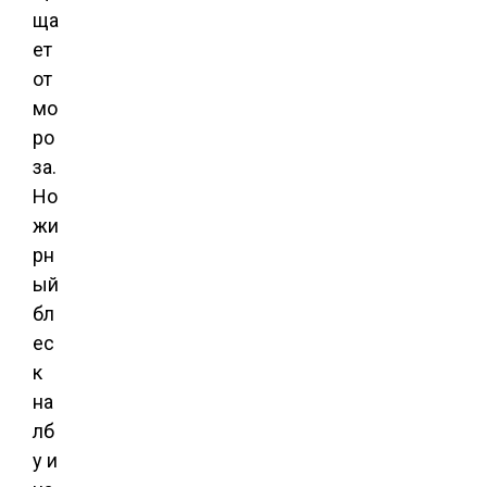
ща
ет
от
мо
ро
за.
Но
жи
рн
ый
бл
ес
к
на
лб
у и