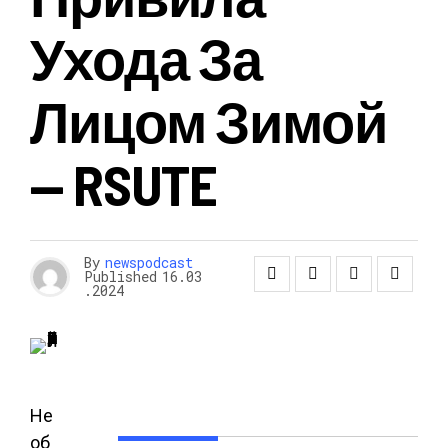
Ухода За
Лицом Зимой
— RSUTE
By
newspodcast
Published
16.03
.2024
Не
об