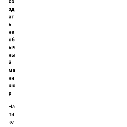
со
зд
ат
ь
не
об
ыч
ны
й
ма
ни
кю
р
На
пи
ке