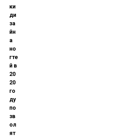
ки
ди
за
йн
а
но
гте
й в
20
20
го
ду
по
зв
ол
ят