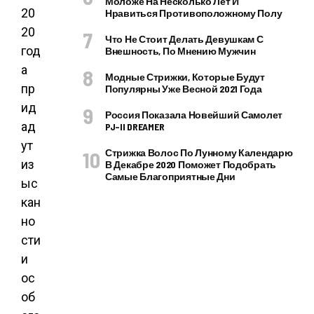
Моложе На Несколько Лет И
20
Нравиться Противоположному Полу
20
Что Не Стоит Делать Девушкам С
год
Внешность, По Мнению Мужчин
а
Модные Стрижки, Которые Будут
пр
Популярны Уже Весной 2021 Года
ид
Россия Показала Новейший Самолет
ад
PJ–II DREAMER
ут
Стрижка Волос По Лунному Календарю
из
В Декабре 2020 Поможет Подобрать
Самые Благоприятные Дни
ыс
кан
но
сти
и
ос
об