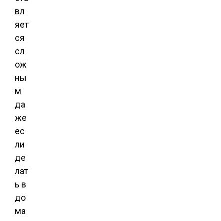
вл
яет
ся
сл
ож
ны
м
да
же
ес
ли
де
лат
ь в
до
ма