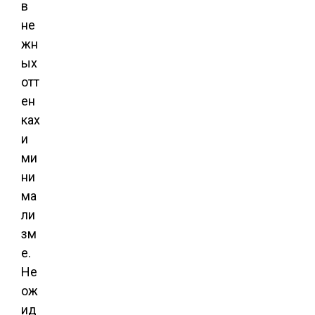
в
не
жн
ых
отт
ен
ках
и
ми
ни
ма
ли
зм
е.
Не
ож
ид