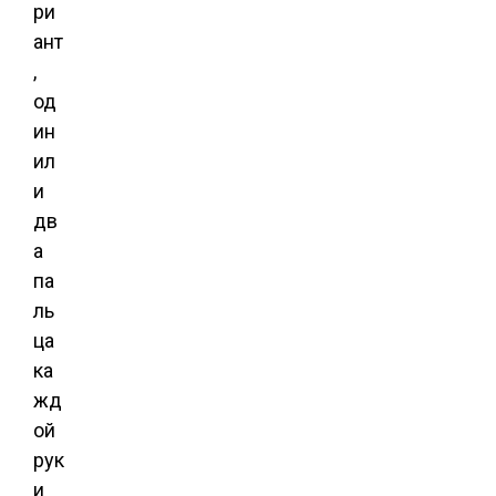
ри
ант
,
од
ин
ил
и
дв
а
па
ль
ца
ка
жд
ой
рук
и