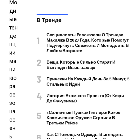
Мо
дн
ые
В Тренде
тен
Специалисты Рассказали О Трендах
де
Макияжа В 2020 Года, Которые Помогут
нц
Подчеркнуть Свежесть И Молодость В
Любом Возрасте
ии
ма
Вещи, Которые Сильно Старят И
Выглядят Вызывающе
ни
кю
Прически На Каждый День За 5 Минут, 5
Стильных Идей
ра
се
История Атомного Проекта (от Кюри
До Фукусимы)
зо
на
«Солнечная Пушка» Гитлера: Какое
Космическое Оружие Строили В
ос
Третьем Рейхе
ен
Как С Помощью Одежды Выглядеть
ь