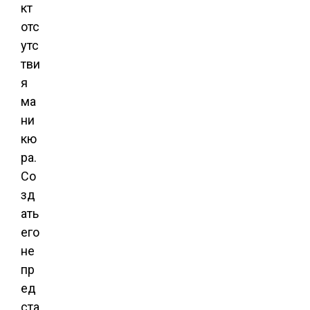
кт
отс
утс
тви
я
ма
ни
кю
ра.
Со
зд
ать
его
не
пр
ед
ста