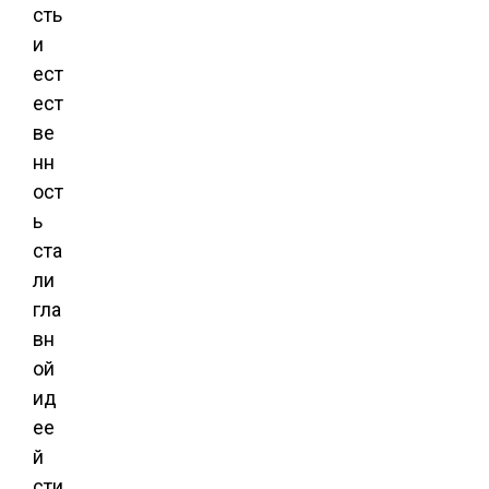
сть
и
ест
ест
ве
нн
ост
ь
ста
ли
гла
вн
ой
ид
ее
й
сти