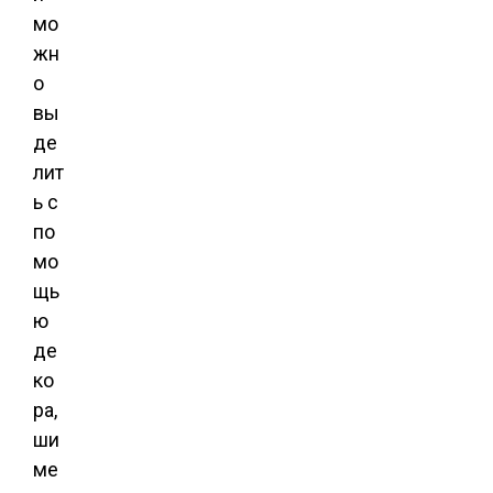
мо
жн
о
вы
де
лит
ь с
по
мо
щь
ю
де
ко
ра,
ши
ме