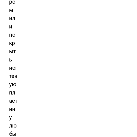
ро
м
ил
и
по
кр
ыт
ь
ног
тев
ую
пл
аст
ин
у
лю
бы