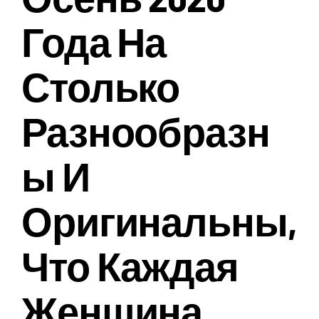
Года На
Столько
Разнообразн
Ы И
Оригинальны,
Что Каждая
Женщина