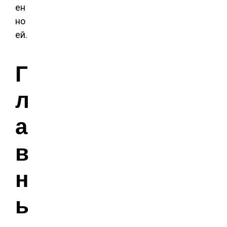
ен
но
ей.
Г
л
а
в
н
ы