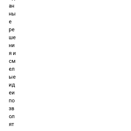
ан
ны
е
ре
ше
ни
я и
см
ел
ые
ид
еи
по
зв
ол
ят