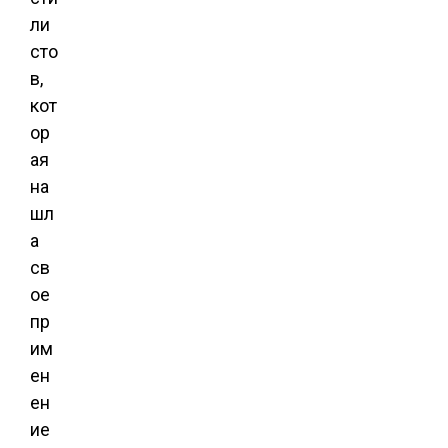
ли
сто
в,
кот
ор
ая
на
шл
а
св
ое
пр
им
ен
ен
ие