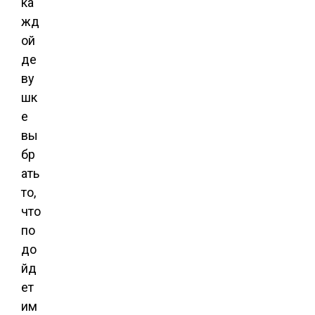
ка
жд
ой
де
ву
шк
е
вы
бр
ать
то,
что
по
до
йд
ет
им