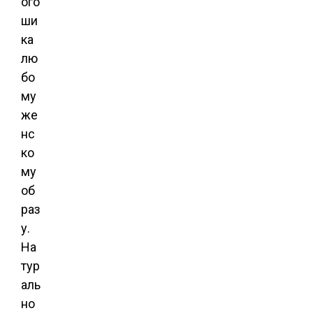
ого
ши
ка
лю
бо
му
же
нс
ко
му
об
раз
у.
На
тур
аль
но