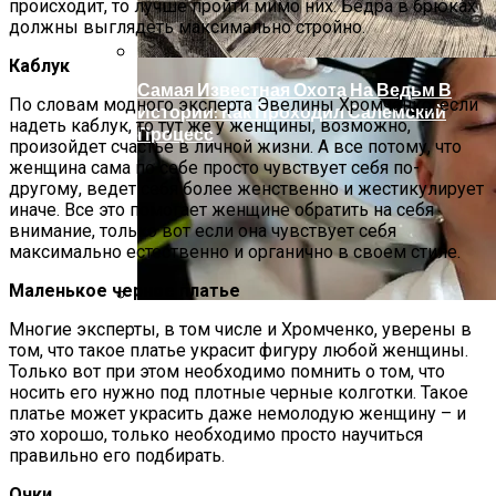
происходит, то лучше пройти мимо них. Бедра в брюках
должны выглядеть максимально стройно.
Каблук
Самая Известная Охота На Ведьм В
По словам модного эксперта Эвелины Хромченко, если
Истории: Как Проходил Салемский
надеть каблук, то тут же у женщины, возможно,
Процесс
произойдет счастье в личной жизни. А все потому, что
женщина сама по себе просто чувствует себя по-
другому, ведет себя более женственно и жестикулирует
иначе. Все это помогает женщине обратить на себя
внимание, только вот если она чувствует себя
максимально естественно и органично в своем стиле.
Маленькое черное платье
Многие эксперты, в том числе и Хромченко, уверены в
Лунный Календарь Окрашивания
том, что такое платье украсит фигуру любой женщины.
Волос На Октябрь 2025 Года
Только вот при этом необходимо помнить о том, что
носить его нужно под плотные черные колготки. Такое
платье может украсить даже немолодую женщину – и
это хорошо, только необходимо просто научиться
правильно его подбирать.
Очки