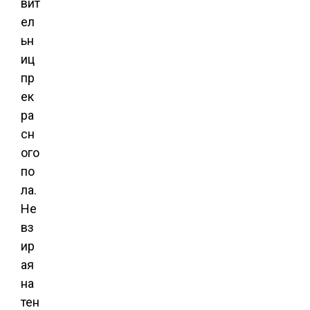
вит
ел
ьн
иц
пр
ек
ра
сн
ого
по
ла.
Не
вз
ир
ая
на
тен