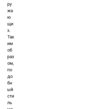
ру
жа
ю
щи
х.
Так
им
об
раз
ом,
по
до
бн
ый
сти
ль