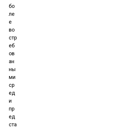
бо
ле
е
во
стр
еб
ов
ан
ны
ми
ср
ед
и
пр
ед
ста