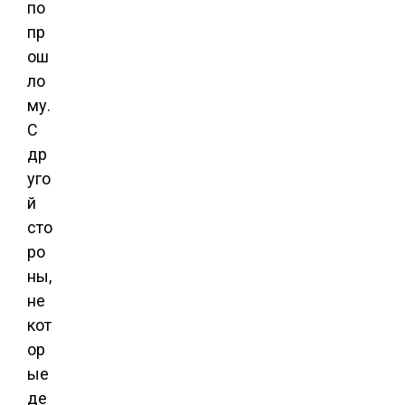
по
пр
ош
ло
му.
С
др
уго
й
сто
ро
ны,
не
кот
ор
ые
де