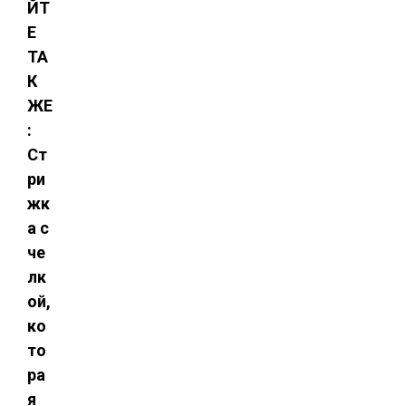
ЙТ
Е
ТА
К
ЖЕ
:
Ст
ри
жк
а с
че
лк
ой,
ко
то
ра
я