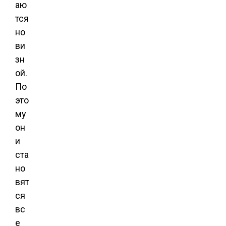
аю
тся
но
ви
зн
ой.
По
это
му
он
и
ста
но
вят
ся
вс
е