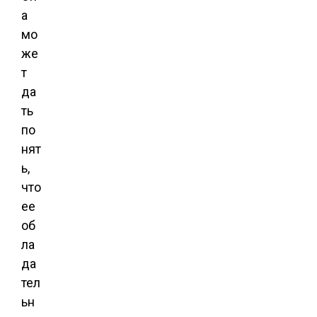
а
мо
же
т
да
ть
по
нят
ь,
что
ее
об
ла
да
тел
ьн