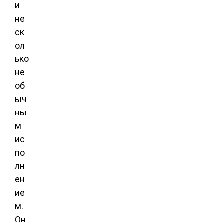
и
не
ск
ол
ько
не
об
ыч
ны
м
ис
по
лн
ен
ие
м.
Он