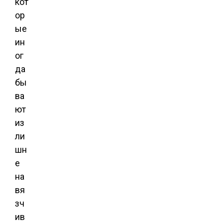
кот
ор
ые
ин
ог
да
бы
ва
ют
из
ли
шн
е
на
вя
зч
ив