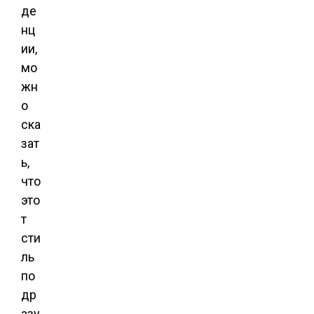
де
нц
ии,
мо
жн
о
ска
зат
ь,
что
это
т
сти
ль
по
др
азу