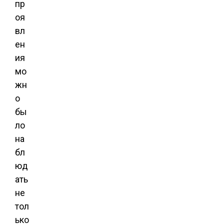
пр
оя
вл
ен
ия
мо
жн
о
бы
ло
на
бл
юд
ать
не
тол
ько