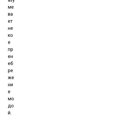
ме
ва
ет
не
ко
е
пр
ен
еб
ре
же
ни
е
мо
до
й.