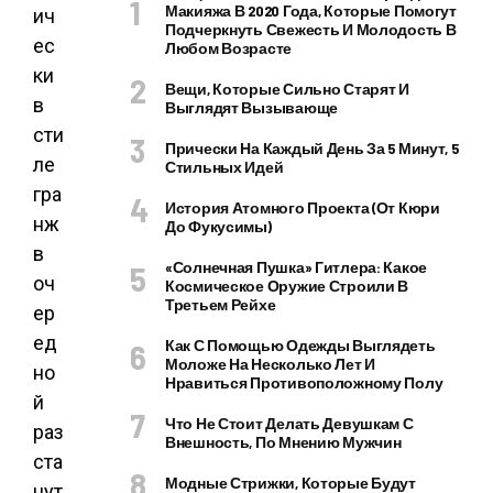
Макияжа В 2020 Года, Которые Помогут
ич
Подчеркнуть Свежесть И Молодость В
ес
Любом Возрасте
ки
Вещи, Которые Сильно Старят И
в
Выглядят Вызывающе
сти
Прически На Каждый День За 5 Минут, 5
ле
Стильных Идей
гра
История Атомного Проекта (от Кюри
нж
До Фукусимы)
в
«Солнечная Пушка» Гитлера: Какое
оч
Космическое Оружие Строили В
Третьем Рейхе
ер
ед
Как С Помощью Одежды Выглядеть
Моложе На Несколько Лет И
но
Нравиться Противоположному Полу
й
Что Не Стоит Делать Девушкам С
раз
Внешность, По Мнению Мужчин
ста
Модные Стрижки, Которые Будут
нут