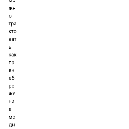
мо
жн
о
тра
кто
ват
ь
как
пр
ен
еб
ре
же
ни
е
мо
дн