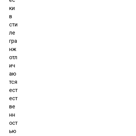
ки
в
сти
ле
гра
нж
отл
ич
аю
тся
ест
ест
ве
нн
ост
ью