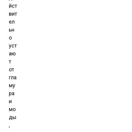
йст
вит
ел
ьн
о
уст
аю
т
от
гла
му
ра
и
мо
ды
,