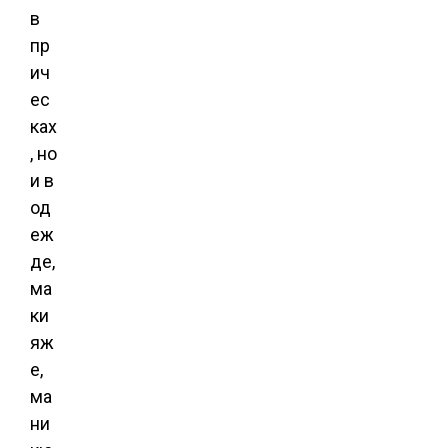
в
пр
ич
ес
ках
, но
и в
од
еж
де,
ма
ки
яж
е,
ма
ни