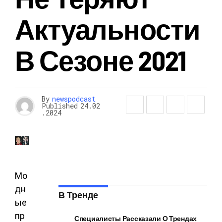
Актуальности
В Сезоне 2021
By
newspodcast
Published
24.02
.2024
Мо
дн
В Тренде
ые
пр
Специалисты Рассказали О Трендах