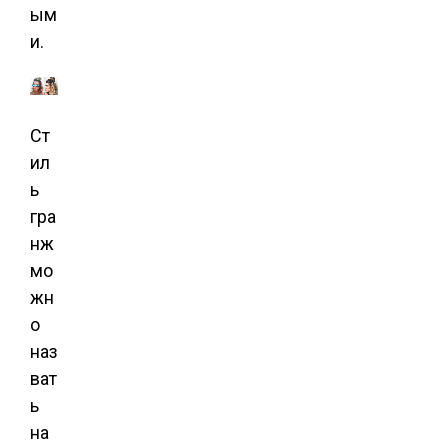
ым
и.
Ст
ил
ь
гра
нж
мо
жн
о
наз
ват
ь
на