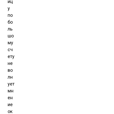
иц
у
по
бо
ль
шо
му
сч
ету
не
во
лн
ует
мн
ен
ие
ок