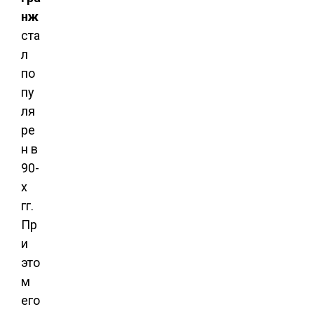
нж
ста
л
по
пу
ля
ре
н в
90-
х
гг.
Пр
и
это
м
его