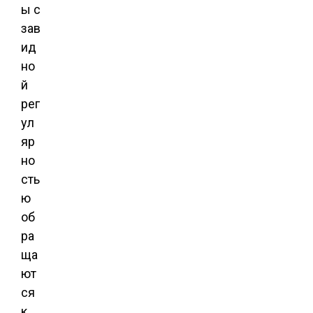
ы с
зав
ид
но
й
рег
ул
яр
но
сть
ю
об
ра
ща
ют
ся
к