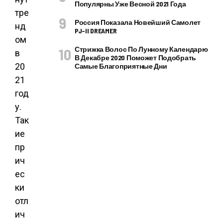
Популярны Уже Весной 2021 Года
тре
Россия Показала Новейший Самолет
нд
PJ–II DREAMER
ом
Стрижка Волос По Лунному Календарю
в
В Декабре 2020 Поможет Подобрать
20
Самые Благоприятные Дни
21
год
у.
Так
ие
пр
ич
ес
ки
отл
ич