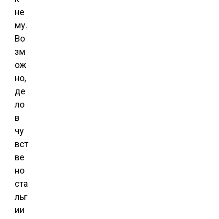
не
му.
Во
зм
ож
но,
де
ло
в
чу
вст
ве
но
ста
льг
ии