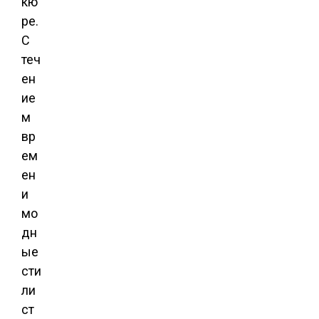
кю
ре.
С
теч
ен
ие
м
вр
ем
ен
и
мо
дн
ые
сти
ли
ст