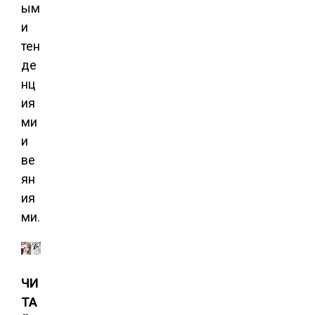
ым
и
тен
де
нц
ия
ми
и
ве
ян
ия
ми.
ЧИ
ТА