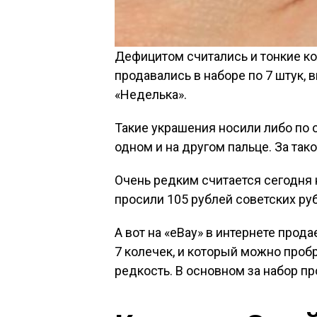
Дефицитом считались и тонкие ко
продавались в наборе по 7 штук,
«Неделька».
Такие украшения носили либо по о
одном и на другом пальце. За тако
Очень редким считается сегодня н
просили 105 рублей советских ру
А вот на «eBay» в интернете прод
7 колечек, и который можно пробр
редкость. В основном за набор п