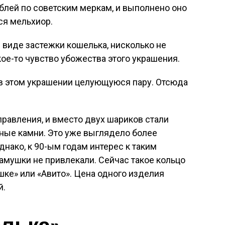
ублей по советским меркам, и выполнено оно
ся мельхиор.
 виде застежки кошелька, нисколько не
кое-то чувство убожества этого украшения.
 в этом украшении целующуюся пару. Отсюда
равления, и вместо двух шариков стали
ные камни. Это уже выглядело более
Однако, к 90-ым годам интерес к таким
амушки не привлекали. Сейчас такое кольцо
ешке» или «Авито». Цена одного изделия
й.
лька»