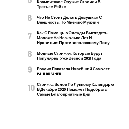
Космическое Оружие Строили В
Третьем Рейхе
Что Не Стоит Делать Девушкам С
Внешность, По Мнению Мужчин
Как С Помощью Одежды Выглядеть
Моложе На Несколько Лет И
Нравиться Противоположному Полу
Модные Стрижки, Которые Будут
Популярны Уже Весной 2021 Года
Россия Показала Новейший Самолет
PJ–II DREAMER
Стрижка Волос По Лунному Календарю
В Декабре 2020 Поможет Подобрать
Самые Благоприятные Дни