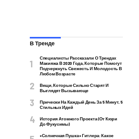
В Тренде
Специалисты Рассказали О Трендах
Макияжа В 2020 Года, Которые Помогут
Подчеркнуть Свежесть И Молодость В
Любом Возрасте
Вещи, Которые Сильно Старят И
Выглядят Вызывающе
Прически На Каждый День За 5 Минут, 5
Стильных Идей
История Атомного Проекта (от Кюри
До Фукусимы)
«Солнечная Пушка» Гитлера: Какое