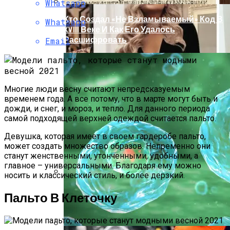
Whatsapp
Кто Создал «не Взламываемый» Код В
Whatsapp
XVIII Веке И Как Его Удалось
Расшифровать
Email
Многие люди весну считают непредсказуемым
временем года. А все потому, что в марте могут быть и
дожди, и снег, и мороз, и тепло. Для данного периода
самой подходящей верхней одеждой считается пальто.
Девушка, которая имеет в своем гардеробе пальто,
может создать множество образов. Непременно они
станут женственными, утонченными, удобными, а
главное – универсальными. Благодаря ему можно
носить и классический стиль, и более дерзкий.
Раскрась Свой Год: Какой Цвет
Пальто В Клеточку
Принесет Тебе Успех В 2026 Году По
Знаку Зодиака