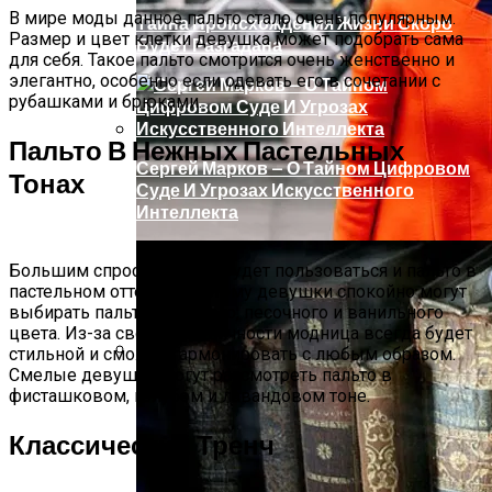
В мире моды данное пальто стало очень популярным.
Тайна Происхождения Жизни Скоро
Размер и цвет клетки девушка может подобрать сама
Будет Разгадана
для себя. Такое пальто смотрится очень женственно и
элегантно, особенно если одевать его в сочетании с
рубашками и брюками.
Пальто В Нежных Пастельных
Сергей Марков — О Тайном Цифровом
Тонах
Суде И Угрозах Искусственного
Интеллекта
Большим спросом также будет пользоваться и пальто в
пастельном оттенке. Поэтому девушки спокойно могут
выбирать пальто бежевого, песочного и ванильного
цвета. Из-за своей лаконичности модница всегда будет
стильной и сможет гармонировать с любым образом.
Смелые девушки могут рассмотреть пальто в
Ваша Любовь К Оранжевому: Глоток
фисташковом, голубом и лавандовом тоне.
Энергии Или Сигнал Уставшей Души
Классический Тренч