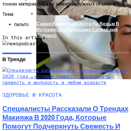
тонких материалов и не имеют ненужных объемов.
Тема:
Самая Известная Охота На Ведьм В
пальто
Истории: Как Проходил Салемский
Процесс
In this article:
В Тренде
Лунный Календарь Окрашивания
Волос На Октябрь 2025 Года
ЗДОРОВЬЕ И КРАСОТА
Специалисты Рассказали О Трендах
Макияжа В 2020 Года, Которые
Помогут Подчеркнуть Свежесть И