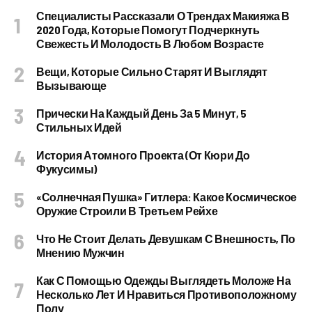
Специалисты Рассказали О Трендах Макияжа В
2020 Года, Которые Помогут Подчеркнуть
Свежесть И Молодость В Любом Возрасте
Вещи, Которые Сильно Старят И Выглядят
Вызывающе
Прически На Каждый День За 5 Минут, 5
Стильных Идей
История Атомного Проекта (от Кюри До
Фукусимы)
«Солнечная Пушка» Гитлера: Какое Космическое
Оружие Строили В Третьем Рейхе
Что Не Стоит Делать Девушкам С Внешность, По
Мнению Мужчин
Как С Помощью Одежды Выглядеть Моложе На
Несколько Лет И Нравиться Противоположному
Полу