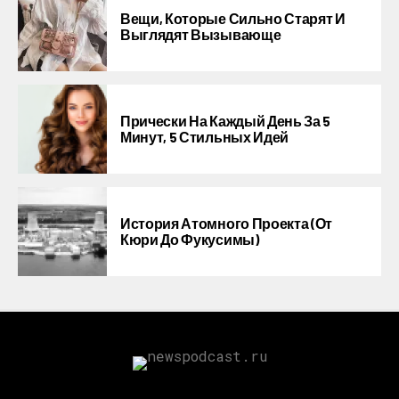
Вещи, Которые Сильно Старят И
Выглядят Вызывающе
Прически На Каждый День За 5
Минут, 5 Стильных Идей
История Атомного Проекта (от
Кюри До Фукусимы)