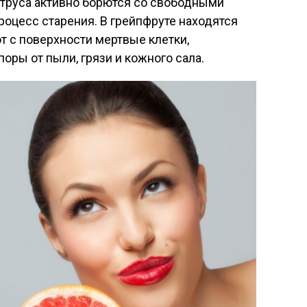
труса активно борются со свободными
роцесс старения. В грейпфруте находятся
т с поверхности мертвые клетки,
оры от пыли, грязи и кожного сала.