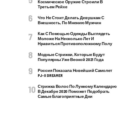
Космическое Оружие Строили В
Третьем Рейхе
Что Не Стоит Делать Девушкам С
Внешность, По Мнению Мужчин
Как С Помощью Одежды Выглядеть
Моложе На Несколько Лет И
Нравиться Противоположному Полу
Модные Стрижки, Которые Будут
Популярны Уже Весной 2021 Года
Россия Показала Новейший Самолет
PJ–II DREAMER
Стрижка Волос По Лунному Календарю
В Декабре 2020 Поможет Подобрать
Самые Благоприятные Дни