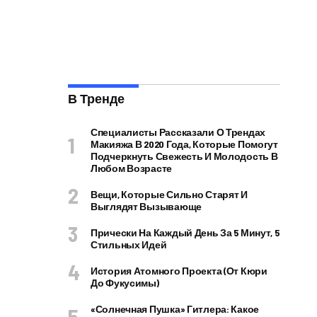
В Тренде
Специалисты Рассказали О Трендах
Макияжа В 2020 Года, Которые Помогут
Подчеркнуть Свежесть И Молодость В
Любом Возрасте
Вещи, Которые Сильно Старят И
Выглядят Вызывающе
Прически На Каждый День За 5 Минут, 5
Стильных Идей
История Атомного Проекта (от Кюри
До Фукусимы)
«Солнечная Пушка» Гитлера: Какое