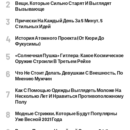
Вещи, Которые Сильно Старят И Выглядят
Вызывающе
Прически На Каждый День За 5 Минут, 5
Стильных Идей
История Атомного Проекта (от Кюри До
Фукусимы)
«Солнечная Пушка» Гитлера: Какое Космическое
Оружие Строили В Третьем Рейхе
Что Не Стоит Делать Девушкам С Внешность, По
Мнению Мужчин
Как С Помощью Одежды Выглядеть Моложе На
Несколько Лет И Нравиться Противоположному
Полу
Модные Стрижки, Которые Будут Популярны
Уже Весной 2021 Года