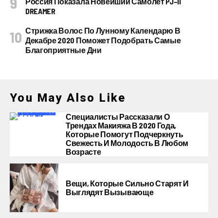
Россия Показала Новейший Самолет PJ–II
DREAMER
Стрижка Волос По Лунному Календарю В
Декабре 2020 Поможет Подобрать Самые
Благоприятные Дни
You May Also Like
Специалисты Рассказали О
Трендах Макияжа В 2020 Года,
Которые Помогут Подчеркнуть
Свежесть И Молодость В Любом
Возрасте
Вещи, Которые Сильно Старят И
Выглядят Вызывающе