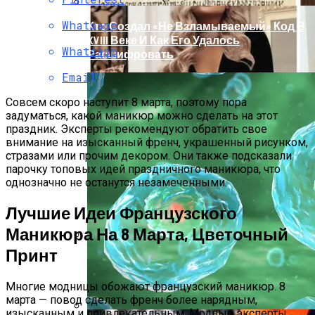
Whatsapp
Кто Создал «не Взламываемый» Код В
XVIII Веке И Как Его Удалось
Whatsapp
Расшифровать
Email
Совсем скоро наступит 8 марта, поэтому пора
задуматься, какой маникюр можно сделать на этот
праздник. Эксперты рекомендуют обратить свое
внимание на изысканный френч, украшенный рисунком,
стразами или прочим декором. Они также подсказали
парочку топовых идей праздничного маникюра, что
однозначно не останутся незамеченными.
Лучшие Идеи Французского
Маникюра На 8 Марта, Цветочный
Принт
Раскрась Свой Год: Какой Цвет
Принесет Тебе Успех В 2026 Году По
Знаку Зодиака
Многие модницы обожают французский маникюр. 8
марта — повод сделать френч более нарядным,
изысканным и привлекательным. Модные эксперты