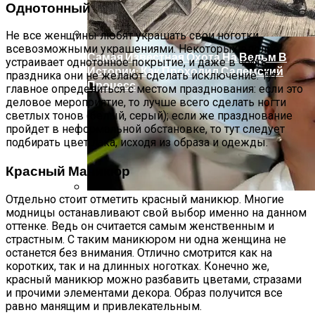
Однотонный
Не все женщины любят украшать свои ноготки
всевозможными украшениями. Некоторых вполне
Самая Известная Охота На Ведьм В
устраивает однотонное покрытие, и даже в честь
Истории: Как Проходил Салемский
праздника они не желают сделать исключение. Тут
Процесс
главное определиться с местом празднования: если это
деловое мероприятие, то лучше всего сделать ногти
светлых тонов (белый, серый); если же празднование
пройдет в неформальной обстановке, то тут следует
подбирать цвет лака, исходя из образа и одежды.
Красный Маникюр
Отдельно стоит отметить красный маникюр. Многие
Лунный Календарь Окрашивания
модницы останавливают свой выбор именно на данном
Волос На Октябрь 2025 Года
оттенке. Ведь он считается самым женственным и
страстным. С таким маникюром ни одна женщина не
останется без внимания. Отлично смотрится как на
коротких, так и на длинных ноготках. Конечно же,
красный маникюр можно разбавить цветами, стразами
и прочими элементами декора. Образ получится все
равно манящим и привлекательным.