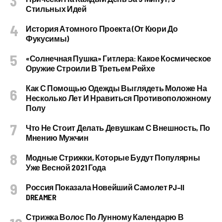
Стильных Идей
История Атомного Проекта (от Кюри До
Фукусимы)
«Солнечная Пушка» Гитлера: Какое Космическое
Оружие Строили В Третьем Рейхе
Как С Помощью Одежды Выглядеть Моложе На
Несколько Лет И Нравиться Противоположному
Полу
Что Не Стоит Делать Девушкам С Внешность, По
Мнению Мужчин
Модные Стрижки, Которые Будут Популярны
Уже Весной 2021 Года
Россия Показала Новейший Самолет PJ–II
DREAMER
Стрижка Волос По Лунному Календарю В