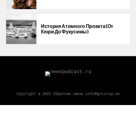
История Атомного Проекта (от
Кюри До Фукусимы)
Copyright © 2025 Обратная связь info@gototop.ee