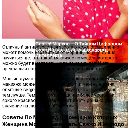
Тайна Происхождения Жизни Скоро
Будет Разгадана
Сергей Марков — О Тайном Цифровом
Отличный антивозрастная забота о коже определенно
Суде И Угрозах Искусственного
может помочь избавиться от морщин, но еще лучше
Интеллекта
научиться делать такой макияж с помощью которого
можно будет выглядеть моложе своих лет. И это
прекрасная новость для всех женщин любого возраста.
Многие думают, что нанесение большего количества
макияжа может успешно скрыть пигментные пятна,
опытные визажисты предполагают, что чем меньше,
тем лучше. Тем более, что создание более чистого и
яркого красивого образа может иметь решающее
Ваша Любовь К Оранжевому: Глоток
значение на любом мероприятии.
Энергии Или Сигнал Уставшей Души
Советы По Макияжу, С Помощью Которых
Женщина Может Выглядеть Свежо И Молодо: