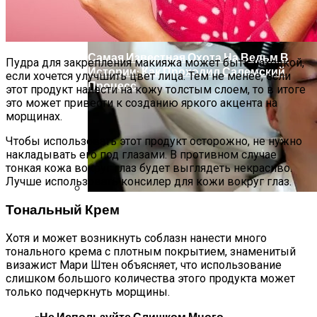
Самая Известная Охота На Ведьм В
Пудра для закрепления макияжа может быть находкой,
Истории: Как Проходил Салемский
если хочется улучшить цвет лица. Тем не менее, если
Процесс
этот продукт нанести на кожу толстым слоем, то в итоге
это может привести к созданию яркого акцента на
морщинах.
Чтобы использовать этот продукт осторожно, не нужно
накладывать его под глазами. В противном случае
тонкая кожа вокруг глаз будет выглядеть некрасиво.
Лучше использовать консилер для кожи вокруг глаз.
Тональный Крем
Лунный Календарь Окрашивания
Волос На Октябрь 2025 Года
Хотя и может возникнуть соблазн нанести много
тонального крема с плотным покрытием, знаменитый
визажист Мари Штен объясняет, что использование
слишком большого количества этого продукта может
только подчеркнуть морщины.
«Не Используйте Слишком Много