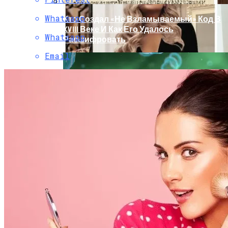
Whatsapp
Кто Создал «не Взламываемый» Код В
XVIII Веке И Как Его Удалось
Whatsapp
Расшифровать
Email
Раскрась Свой Год: Какой Цвет
Принесет Тебе Успех В 2026 Году По
Знаку Зодиака