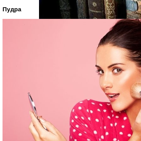
Пудра
Интересные Факты О Войнах…
Женская Зимняя Обувь: 5 Стильных
Моделей, За Которыми
Выстраиваются В Очереди