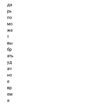
да
рь
по
мо
же
т
вы
бр
ать
уд
ач
но
е
вр
ем
я