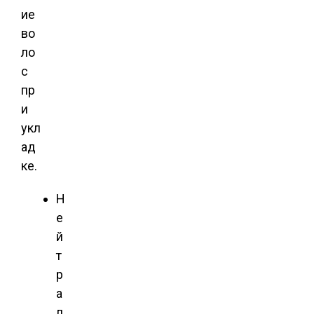
ие
во
ло
с
пр
и
укл
ад
ке.
Н
е
й
т
р
а
л