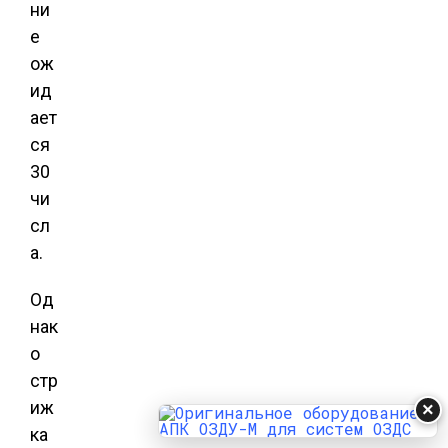
ни
е
ож
ид
ает
ся
30
чи
сл
а.
Од
нак
о
стр
иж
×
ка