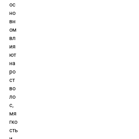
ос
но
вн
ом
вл
ия
ют
на
ро
ст
во
ло
с,
мя
гко
сть
и