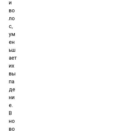
и
во
ло
с,
ум
ен
ьш
ает
их
вы
па
де
ни
е.
В
но
во