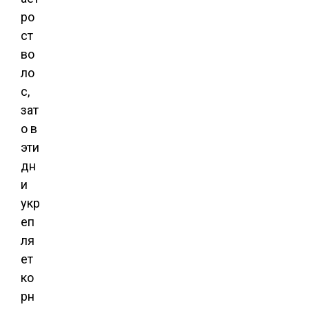
ро
ст
во
ло
с,
зат
о в
эти
дн
и
укр
еп
ля
ет
ко
рн