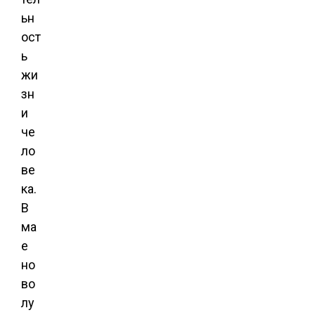
ьн
ост
ь
жи
зн
и
че
ло
ве
ка.
В
ма
е
но
во
лу