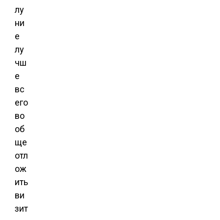
лу
ни
е
лу
чш
е
вс
его
во
об
ще
отл
ож
ить
ви
зит