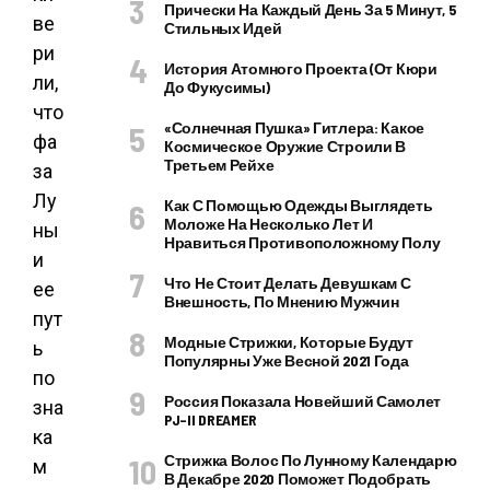
Прически На Каждый День За 5 Минут, 5
ве
Стильных Идей
ри
История Атомного Проекта (от Кюри
ли,
До Фукусимы)
что
«Солнечная Пушка» Гитлера: Какое
фа
Космическое Оружие Строили В
Третьем Рейхе
за
Лу
Как С Помощью Одежды Выглядеть
Моложе На Несколько Лет И
ны
Нравиться Противоположному Полу
и
Что Не Стоит Делать Девушкам С
ее
Внешность, По Мнению Мужчин
пут
Модные Стрижки, Которые Будут
ь
Популярны Уже Весной 2021 Года
по
Россия Показала Новейший Самолет
зна
PJ–II DREAMER
ка
Стрижка Волос По Лунному Календарю
м
В Декабре 2020 Поможет Подобрать