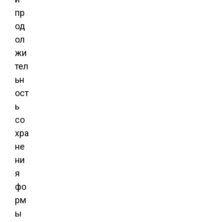
пр
од
ол
жи
тел
ьн
ост
ь
со
хра
не
ни
я
фо
рм
ы