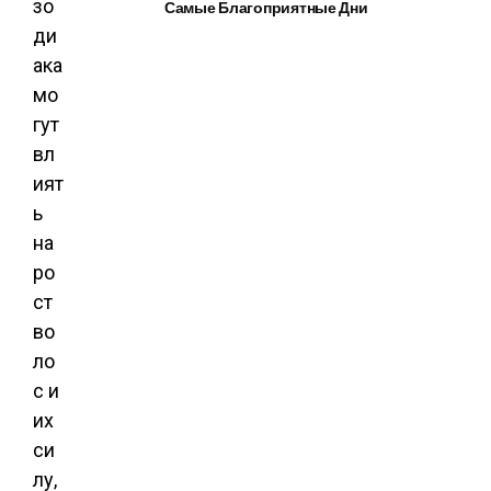
зо
Самые Благоприятные Дни
ди
ака
мо
гут
вл
ият
ь
на
ро
ст
во
ло
с и
их
си
лу,