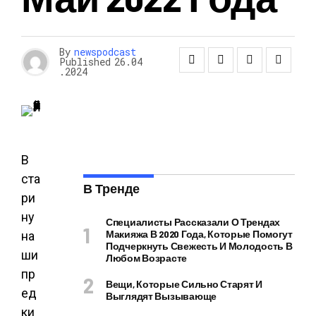
By
newspodcast
Published
26.04
.2024
В
ста
В Тренде
ри
ну
Специалисты Рассказали О Трендах
Макияжа В 2020 Года, Которые Помогут
на
Подчеркнуть Свежесть И Молодость В
ши
Любом Возрасте
пр
Вещи, Которые Сильно Старят И
ед
Выглядят Вызывающе
ки