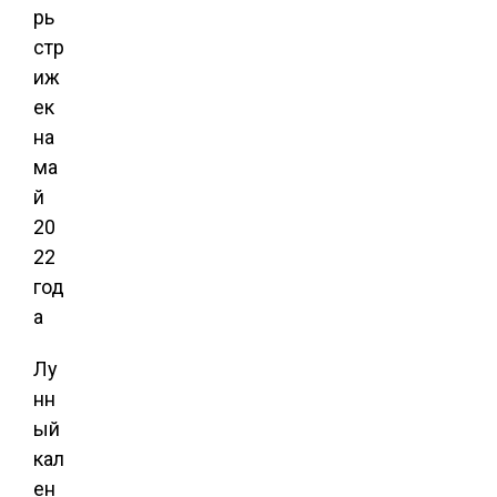
Лу
нн
ый
кал
ен