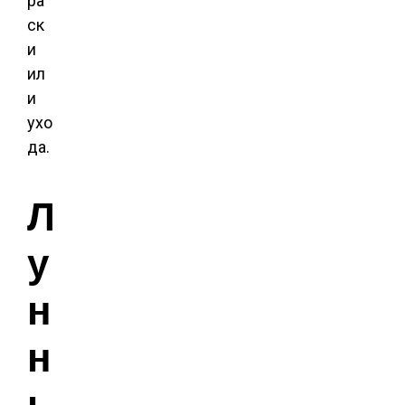
ра
ск
и
ил
и
ухо
да.
Л
у
н
н
ы