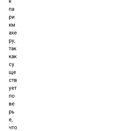
к
па
ри
км
ахе
ру,
так
как
су
ще
ств
ует
по
ве
рь
е,
что