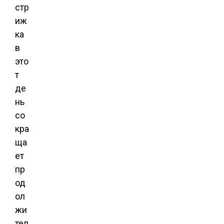
стр
иж
ка
в
это
т
де
нь
со
кра
ща
ет
пр
од
ол
жи
тел