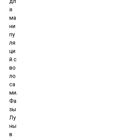
дл
я
ма
ни
пу
ля
ци
й с
во
ло
са
ми.
Фа
зы
Лу
ны
в