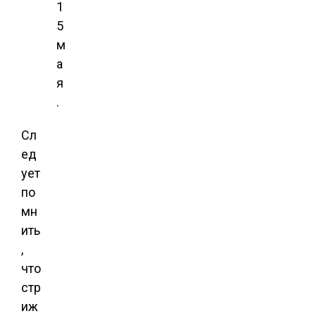
1
5
м
а
я
.
Сл
ед
ует
по
мн
ить
,
что
стр
иж