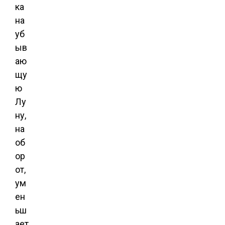
ка
на
уб
ыв
аю
щу
ю
Лу
ну,
на
об
ор
от,
ум
ен
ьш
ает