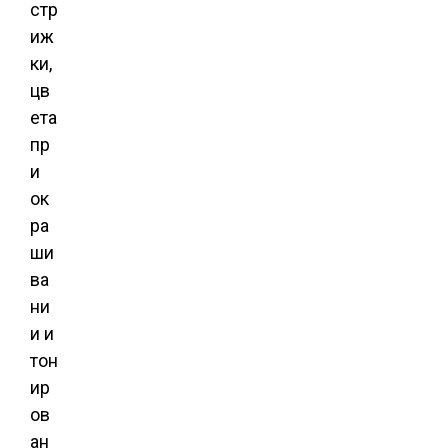
стр
иж
ки,
цв
ета
пр
и
ок
ра
ши
ва
ни
и и
тон
ир
ов
ан