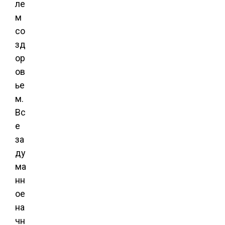
ле
м
со
зд
ор
ов
ье
м.
Вс
е
за
ду
ма
нн
ое
на
чн