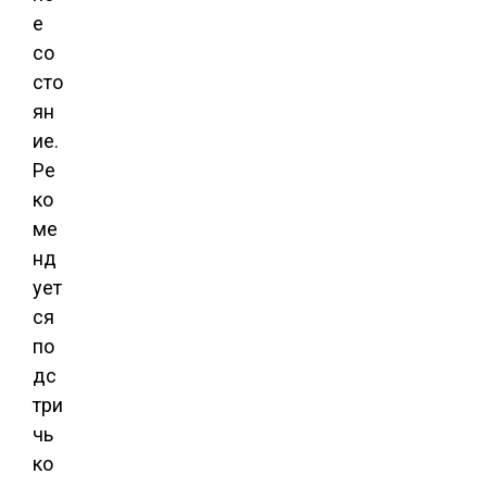
е
со
сто
ян
ие.
Ре
ко
ме
нд
ует
ся
по
дс
три
чь
ко