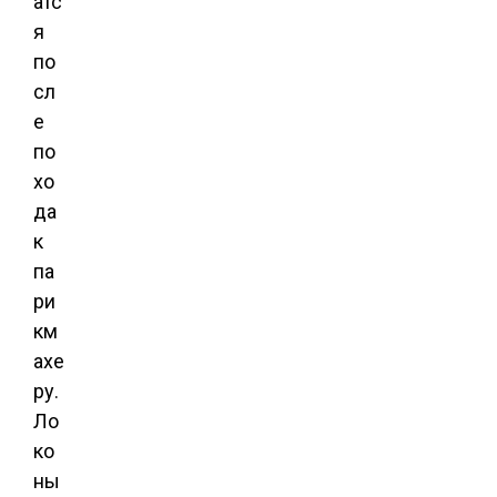
атс
я
по
сл
е
по
хо
да
к
па
ри
км
ахе
ру.
Ло
ко
ны