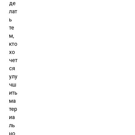
де
лат
ь
те
м,
кто
хо
чет
ся
улу
чш
ить
ма
тер
иа
ль
но