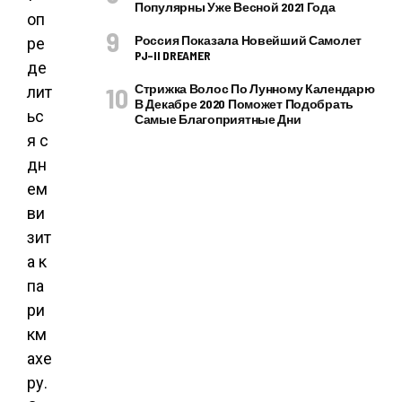
Популярны Уже Весной 2021 Года
оп
Россия Показала Новейший Самолет
ре
PJ–II DREAMER
де
Стрижка Волос По Лунному Календарю
лит
В Декабре 2020 Поможет Подобрать
ьс
Самые Благоприятные Дни
я с
дн
ем
ви
зит
а к
па
ри
км
ахе
ру.