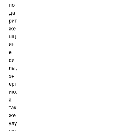
по
да
рит
же
нщ
ин
е
си
лы,
эн
ерг
ию,
а
так
же
улу