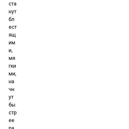
ста
нут
бл
ест
ящ
им
и,
мя
гки
ми,
на
чн
ут
бы
стр
ее
ра