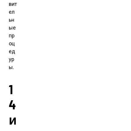
вит
ел
ьн
ые
пр
оц
ед
ур
ы.
1
4
и