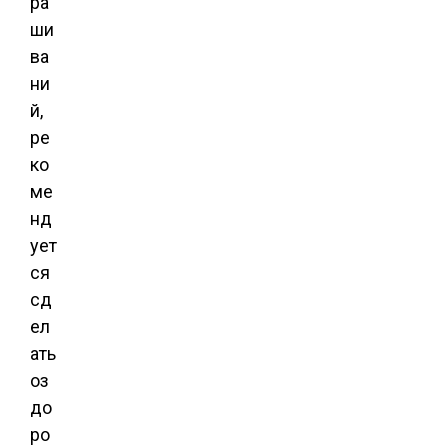
ра
ши
ва
ни
й,
ре
ко
ме
нд
ует
ся
сд
ел
ать
оз
до
ро