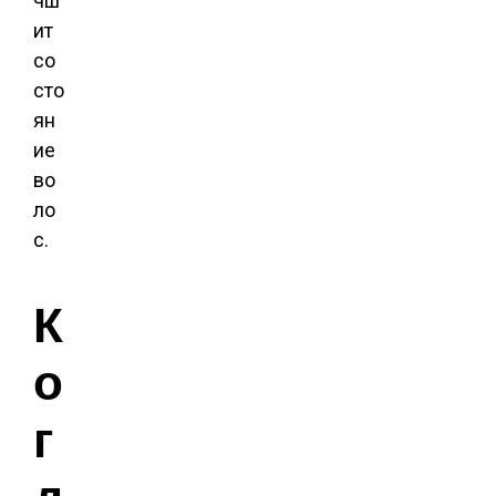
чш
ит
со
сто
ян
ие
во
ло
с.
К
о
г
д