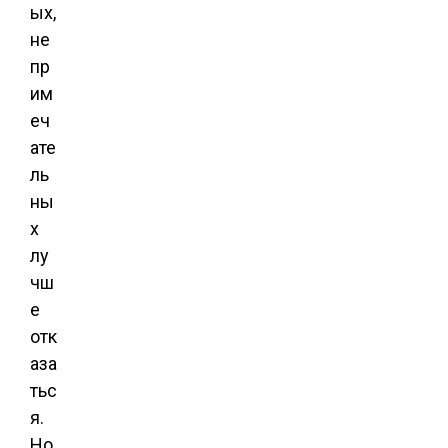
ых,
не
пр
им
еч
ате
ль
ны
х
лу
чш
е
отк
аза
тьс
я.
Но