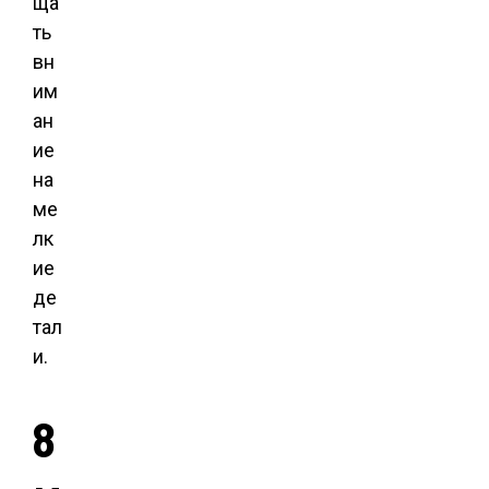
ща
ть
вн
им
ан
ие
на
ме
лк
ие
де
тал
и.
8