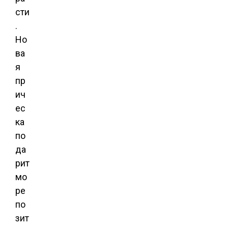
сти
.
Но
ва
я
пр
ич
ес
ка
по
да
рит
мо
ре
по
зит