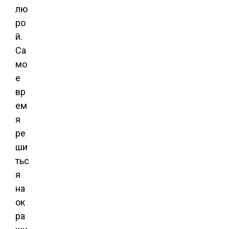
лю
ро
й.
Са
мо
е
вр
ем
я
ре
ши
тьс
я
на
ок
ра