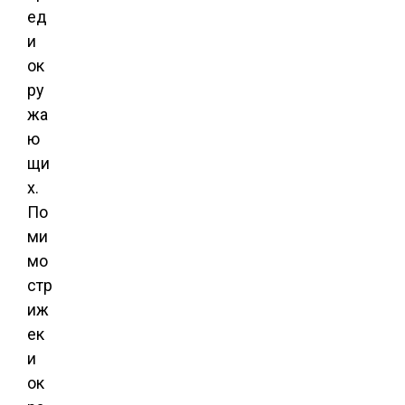
ед
и
ок
ру
жа
ю
щи
х.
По
ми
мо
стр
иж
ек
и
ок