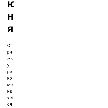
ю
н
я
Ст
ри
жк
у
ре
ко
ме
нд
ует
ся