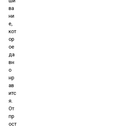
ши
ва
ни
е,
кот
ор
ое
да
вн
о
нр
ав
итс
я.
От
пр
ост