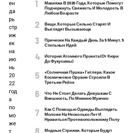
ен
Макияжа В 2020 Года, Которые Помогут
Подчеркнуть Свежесть И Молодость В
да
Любом Возрасте
рь
Вещи, Которые Сильно Старят И
стр
Выглядят Вызывающе
иж
Прически На Каждый День За 5 Минут, 5
ек
Стильных Идей
на
История Атомного Проекта (от Кюри
ию
До Фукусимы)
нь
«Солнечная Пушка» Гитлера: Какое
20
Космическое Оружие Строили В
Третьем Рейхе
22
год
Что Не Стоит Делать Девушкам С
Внешность, По Мнению Мужчин
а
по
Как С Помощью Одежды Выглядеть
Моложе На Несколько Лет И
мо
Нравиться Противоположному Полу
же
Модные Стрижки, Которые Будут
т