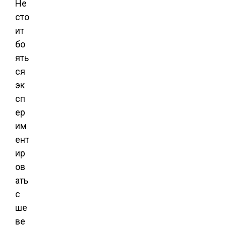
Не
сто
ит
бо
ять
ся
эк
сп
ер
им
ент
ир
ов
ать
с
ше
ве