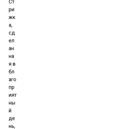
Ст
ри
жк
а,
сд
ел
ан
на
я в
бл
аго
пр
ият
ны
й
де
нь,