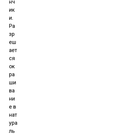
нч
ик
и.
Ра
зр
еш
ает
ся
ок
ра
ши
ва
ни
е в
нат
ура
ль