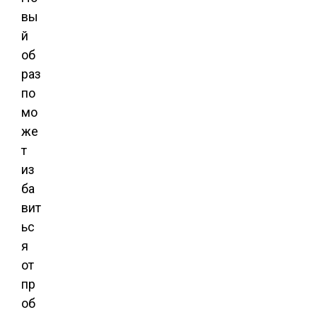
вы
й
об
раз
по
мо
же
т
из
ба
вит
ьс
я
от
пр
об