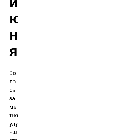
и
ю
н
я
Во
ло
сы
за
ме
тно
улу
чш