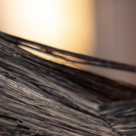
де И Угрозах Искусственного Интеллекта
ргии Или Сигнал Уставшей Души