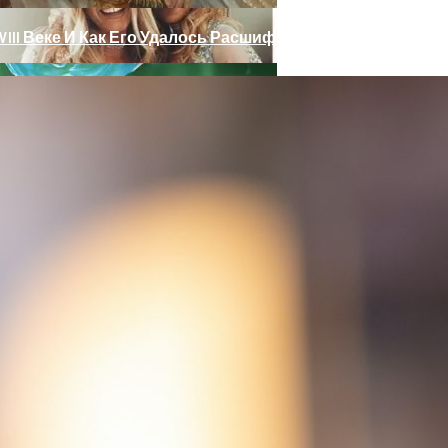
III Веке И Как Его Удалось Расшифровать
 Тебе Успех В 2026 Году По Знаку Зодиака
ет Разгадана