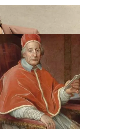
ают Вас Стильной, Но И Притянут Деньги И Удачу