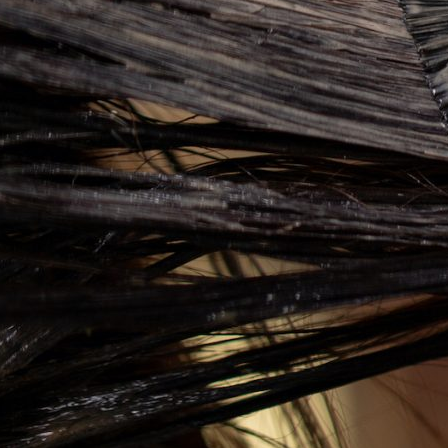
делей, За Которыми Выстраиваются В Очереди
ории: Как Проходил Салемский Процесс