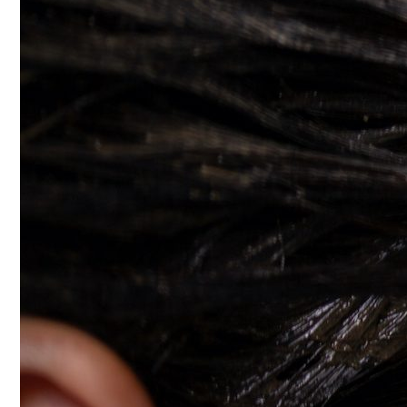
Женская Зимняя Обувь: 5 Стильных Мо
Самая Известная Охота На Ведьм В Ист