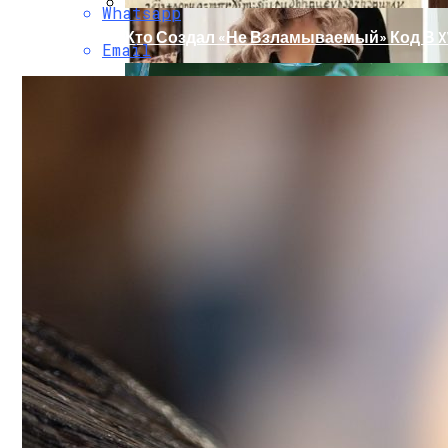
Whatsapp
Кто Создал «не Взламываемый» Код В XV
Email
Раскрась Свой Год: Какой Цвет Принесет
Тайна Происхождения Жизни Скоро Буд