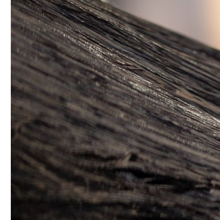
Сергей Марков — О Тайном Цифровом Су
Ваша Любовь К Оранжевому: Глоток Эне
Интересные Факты О Войнах…