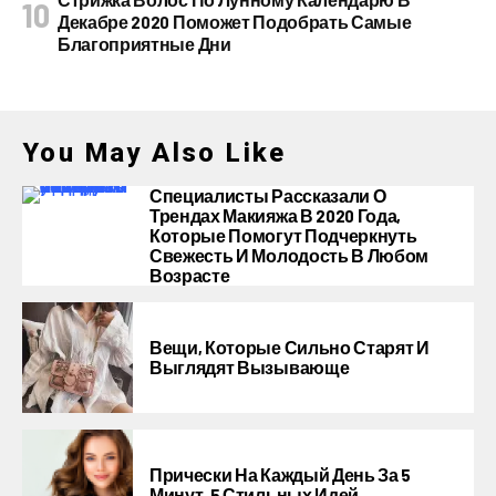
Декабре 2020 Поможет Подобрать Самые
Благоприятные Дни
You May Also Like
Специалисты Рассказали О
Трендах Макияжа В 2020 Года,
Которые Помогут Подчеркнуть
Свежесть И Молодость В Любом
Возрасте
Вещи, Которые Сильно Старят И
Выглядят Вызывающе
Прически На Каждый День За 5
Минут, 5 Стильных Идей