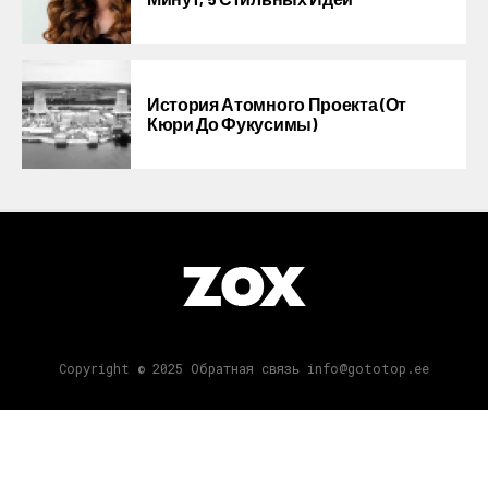
История Атомного Проекта (от
Кюри До Фукусимы)
Copyright © 2025 Обратная связь info@gototop.ee