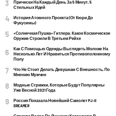
Прически На Каждый День За 5 Минут, 5
Стильных Идей
История Атомного Проекта (от Кюри До
Фукусимы)
«Солнечная Пушка» Гитлера: Какое Космическое
Оружие Строили В Третьем Рейхе
Как С Помощью Одежды Выглядеть Моложе На
Несколько Лет И Нравиться Противоположному
Полу
Что Не Стоит Делать Девушкам С Внешность, По
Мнению Мужчин
Модные Стрижки, Которые Будут Популярны
Уже Весной 2021 Года
Россия Показала Новейший Самолет PJ–II
DREAMER
Стрижка Волос По Лунному Календарю В