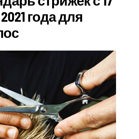
дарь стрижек с 17
 2021 года для
лос