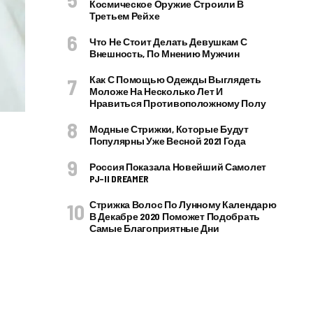
Космическое Оружие Строили В
Третьем Рейхе
Что Не Стоит Делать Девушкам С
Внешность, По Мнению Мужчин
Как С Помощью Одежды Выглядеть
Моложе На Несколько Лет И
Нравиться Противоположному Полу
Модные Стрижки, Которые Будут
Популярны Уже Весной 2021 Года
Россия Показала Новейший Самолет
PJ–II DREAMER
Стрижка Волос По Лунному Календарю
В Декабре 2020 Поможет Подобрать
Самые Благоприятные Дни