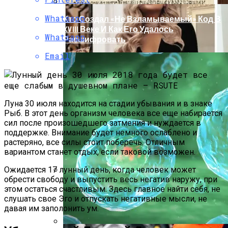
Whatsapp
Кто Создал «не Взламываемый» Код В
XVIII Веке И Как Его Удалось
Whatsapp
Расшифровать
Email
Луна 30 июля находится на стадии убывания и в знаке
Рыб. В этот день организм человека все еще набирается
сил после произошедшего затмения и нуждается в
поддержке. Внимание будет немного ослаблено и
растеряно, все силы стоит поберечь. Отличным
вариантом станет отдых, если таковой возможен.
Ожидается 17 лунный день, когда человек может
обрести свободу и выпустить весь негатив наружу, при
Раскрась Свой Год: Какой Цвет
этом остаться счастливым. Здесь главное найти себя, не
Принесет Тебе Успех В 2026 Году По
слушать свое Эго и отпускать негативные мысли, не
Знаку Зодиака
давая им заполонить ум.