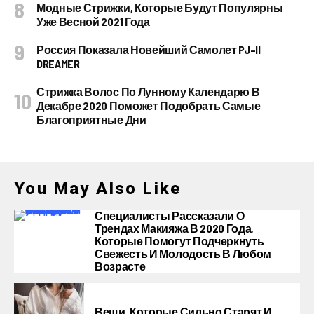
Модные Стрижки, Которые Будут Популярны
Уже Весной 2021 Года
Россия Показала Новейший Самолет PJ–II
DREAMER
Стрижка Волос По Лунному Календарю В
Декабре 2020 Поможет Подобрать Самые
Благоприятные Дни
You May Also Like
Специалисты Рассказали О
Трендах Макияжа В 2020 Года,
Которые Помогут Подчеркнуть
Свежесть И Молодость В Любом
Возрасте
Вещи, Которые Сильно Старят И