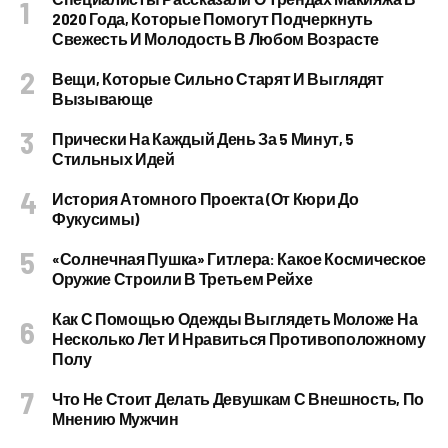
2020 Года, Которые Помогут Подчеркнуть
Свежесть И Молодость В Любом Возрасте
Вещи, Которые Сильно Старят И Выглядят
Вызывающе
Прически На Каждый День За 5 Минут, 5
Стильных Идей
История Атомного Проекта (от Кюри До
Фукусимы)
«Солнечная Пушка» Гитлера: Какое Космическое
Оружие Строили В Третьем Рейхе
Как С Помощью Одежды Выглядеть Моложе На
Несколько Лет И Нравиться Противоположному
Полу
Что Не Стоит Делать Девушкам С Внешность, По
Мнению Мужчин