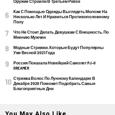
Оружие Строили В Третьем Рейхе
Как С Помощью Одежды Выглядеть Моложе На
Несколько Лет И Нравиться Противоположному
Полу
Что Не Стоит Делать Девушкам С Внешность, По
Мнению Мужчин
Модные Стрижки, Которые Будут Популярны
Уже Весной 2021 Года
Россия Показала Новейший Самолет PJ–II
DREAMER
Стрижка Волос По Лунному Календарю В
Декабре 2020 Поможет Подобрать Самые
Благоприятные Дни
You May Also Like