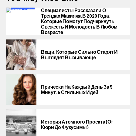
Специалисты Рассказали О
Трендах Макияжа В 2020 Года,
Которые Помогут Подчеркнуть
Свежесть И Молодость В Любом
Возрасте
Вещи, Которые Сильно Старят И
Выглядят Вызывающе
Прически На Каждый День За 5
Минут, 5 Стильных Идей
История Атомного Проекта (от
Кюри До Фукусимы)