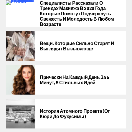
Специалисты Рассказали О
Трендах Макияжа В 2020 Года,
Которые Помогут Подчеркнуть
Свежесть И Молодость В Любом
Возрасте
Вещи, Которые Сильно Старят И
Выглядят Вызывающе
Прически На Каждый День За 5
Минут, 5 Стильных Идей
История Атомного Проекта (от
Кюри До Фукусимы)