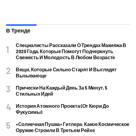
В Тренде
Специалисты Рассказали О Трендах Макияжа В
2020 Года, Которые Помогут Подчеркнуть
Свежесть И Молодость В Любом Возрасте
Вещи, Которые Сильно Старят И Выглядят
Вызывающе
Прически На Каждый День За 5 Минут, 5
Стильных Идей
История Атомного Проекта (от Кюри До
Фукусимы)
«Солнечная Пушка» Гитлера: Какое Космическое
Оружие Строили В Третьем Рейхе