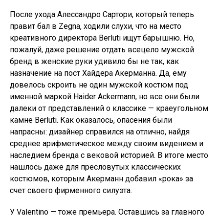
После ухода Алессандро Сартори, который теперь
правит бал в Zegna, ходили слухи, что на место
креативного директора Berluti ищут барышню. Но,
пожалуй, даже решение отдать всецело мужской
бренд в женские руки удивило бы не так, как
назначение на пост Хайдера Акерманна. Да, ему
довелось скроить не один мужской костюм под
именной маркой Haider Ackermann, но все они были
далеки от представлений о классике — краеугольном
камне Berluti. Как оказалось, опасения были
напрасны: дизайнер справился на отлично, найдя
среднее арифметическое между своим видением и
наследием бренда с вековой историей. В итоге место
нашлось даже для пресловутых классических
костюмов, которым Акерманн добавил «рока» за
счет своего фирменного силуэта.
У Valentino — тоже премьера. Оставшись за главного