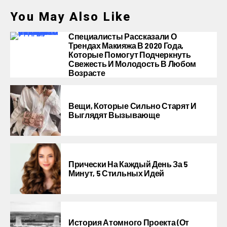
You May Also Like
Специалисты Рассказали О
Трендах Макияжа В 2020 Года,
Которые Помогут Подчеркнуть
Свежесть И Молодость В Любом
Возрасте
Вещи, Которые Сильно Старят И
Выглядят Вызывающе
Прически На Каждый День За 5
Минут, 5 Стильных Идей
История Атомного Проекта (от