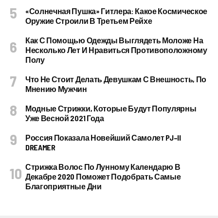
«Солнечная Пушка» Гитлера: Какое Космическое
Оружие Строили В Третьем Рейхе
Как С Помощью Одежды Выглядеть Моложе На
Несколько Лет И Нравиться Противоположному
Полу
Что Не Стоит Делать Девушкам С Внешность, По
Мнению Мужчин
Модные Стрижки, Которые Будут Популярны
Уже Весной 2021 Года
Россия Показала Новейший Самолет PJ–II
DREAMER
Стрижка Волос По Лунному Календарю В
Декабре 2020 Поможет Подобрать Самые
Благоприятные Дни