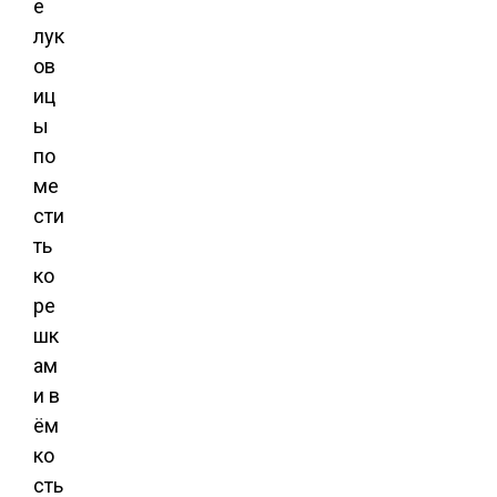
е
лук
ов
иц
ы
по
ме
сти
ть
ко
ре
шк
ам
и в
ём
ко
сть