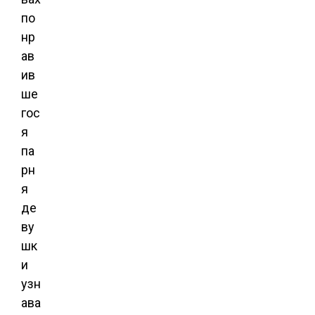
по
нр
ав
ив
ше
гос
я
па
рн
я
де
ву
шк
и
узн
ава