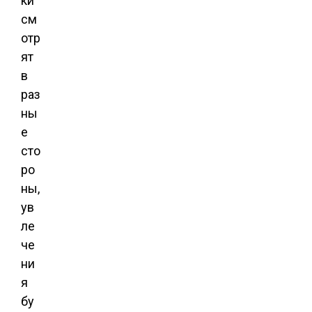
ки
см
отр
ят
в
раз
ны
е
сто
ро
ны,
ув
ле
че
ни
я
бу