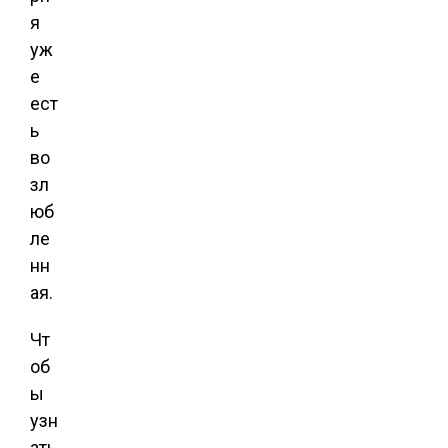
я
уж
е
ест
ь
во
зл
юб
ле
нн
ая.
Чт
об
ы
узн
ать