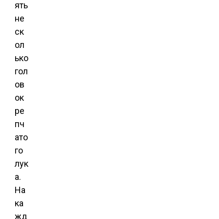
ять
не
ск
ол
ько
гол
ов
ок
ре
пч
ато
го
лук
а.
На
ка
жд