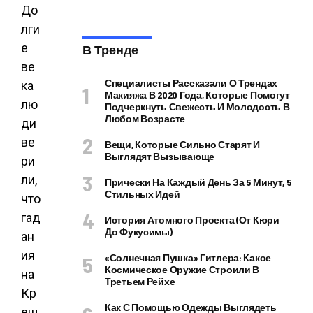
До
лги
е
В Тренде
ве
Специалисты Рассказали О Трендах
ка
Макияжа В 2020 Года, Которые Помогут
лю
Подчеркнуть Свежесть И Молодость В
Любом Возрасте
ди
ве
Вещи, Которые Сильно Старят И
Выглядят Вызывающе
ри
ли,
Прически На Каждый День За 5 Минут, 5
Стильных Идей
что
гад
История Атомного Проекта (от Кюри
До Фукусимы)
ан
ия
«Солнечная Пушка» Гитлера: Какое
Космическое Оружие Строили В
на
Третьем Рейхе
Кр
Как С Помощью Одежды Выглядеть
ещ