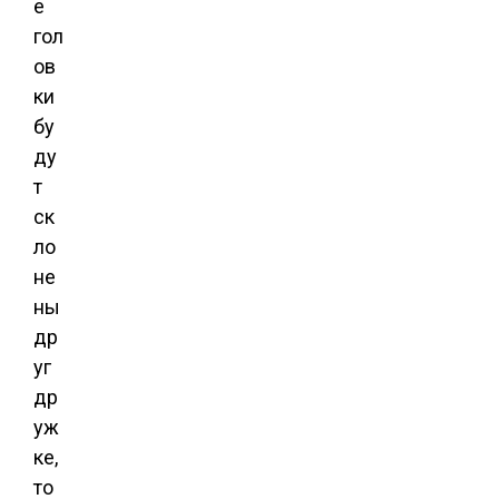
е
гол
ов
ки
бу
ду
т
ск
ло
не
ны
др
уг
др
уж
ке,
то