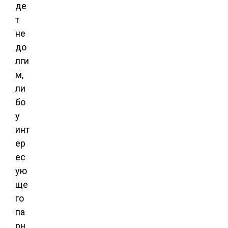
де
т
не
до
лги
м,
ли
бо
у
инт
ер
ес
ую
ще
го
па
рн