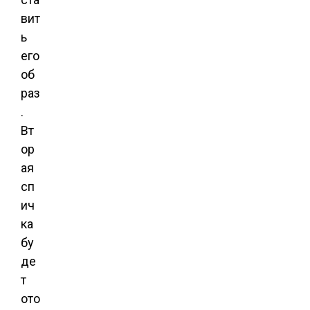
вит
ь
его
об
раз
.
Вт
ор
ая
сп
ич
ка
бу
де
т
ото