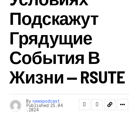
Подскажут
Грядущие
События В
Жизни — RSUTE
By
newspodcast
Published
25.04
.2024