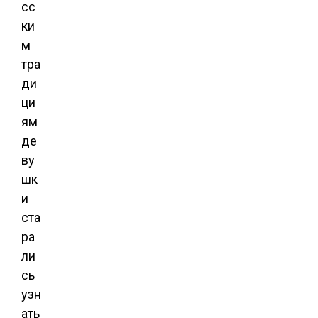
сс
ки
м
тра
ди
ци
ям
де
ву
шк
и
ста
ра
ли
сь
узн
ать