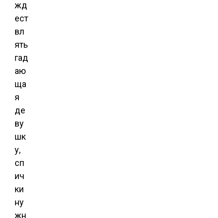
жд
ест
вл
ять
гад
аю
ща
я
де
ву
шк
у,
сп
ич
ки
ну
жн