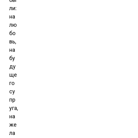
ли:
на
лю
бо
вь,
на
бу
ду
ще
го
су
пр
уга,
на
же
ла