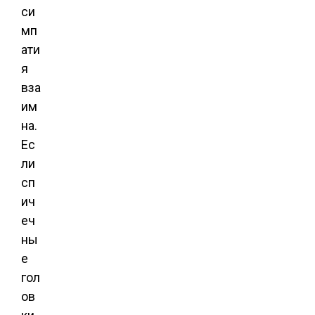
си
мп
ати
я
вза
им
на.
Ес
ли
сп
ич
еч
ны
е
гол
ов