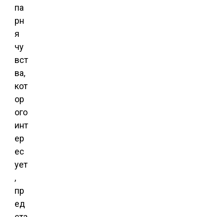
па
рн
я
чу
вст
ва,
кот
ор
ого
инт
ер
ес
ует
,
пр
ед
ста