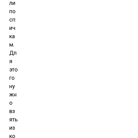
ли
по
сп
ич
ка
м.
Дл
я
это
го
ну
жн
о
вз
ять
из
ко