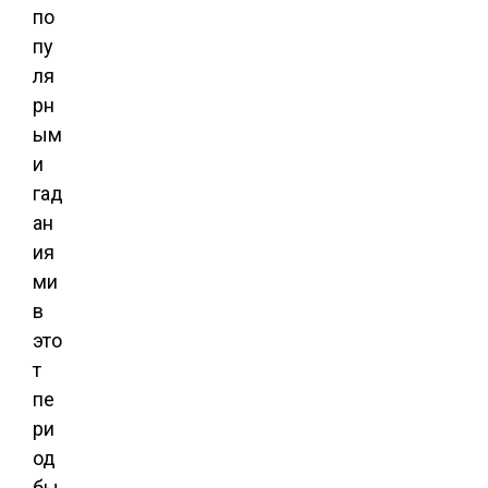
по
пу
ля
рн
ым
и
гад
ан
ия
ми
в
это
т
пе
ри
од
бы