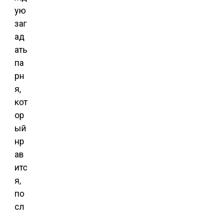
ую
заг
ад
ать
па
рн
я,
кот
ор
ый
нр
ав
итс
я,
по
сл