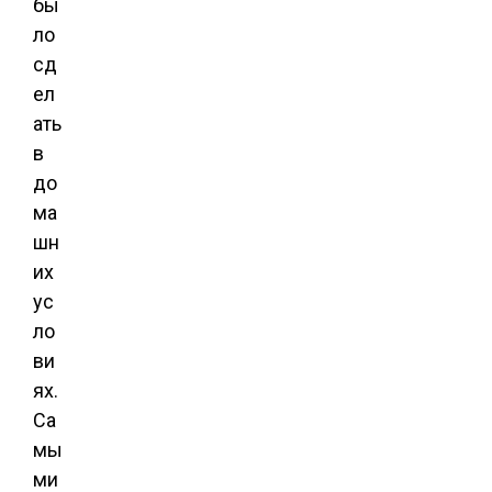
бы
ло
сд
ел
ать
в
до
ма
шн
их
ус
ло
ви
ях.
Са
мы
ми