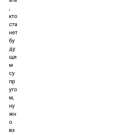
,
кто
ста
нет
бу
ду
щи
м
су
пр
уго
м,
ну
жн
о
вз