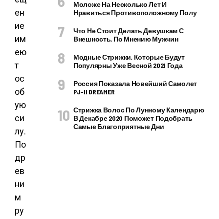
Моложе На Несколько Лет И
ен
Нравиться Противоположному Полу
ие
Что Не Стоит Делать Девушкам С
им
Внешность, По Мнению Мужчин
ею
Модные Стрижки, Которые Будут
т
Популярны Уже Весной 2021 Года
ос
Россия Показала Новейший Самолет
об
PJ–II DREAMER
ую
Стрижка Волос По Лунному Календарю
си
В Декабре 2020 Поможет Подобрать
Самые Благоприятные Дни
лу.
По
др
ев
ни
м
ру