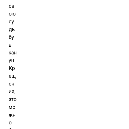
св
ою
су
дь
бу
в
кан
ун
Кр
ещ
ен
ия,
это
мо
жн
о