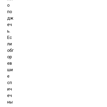
о
по
дж
еч
ь.
Ес
ли
обг
ор
ев
ши
е
сп
ич
еч
ны