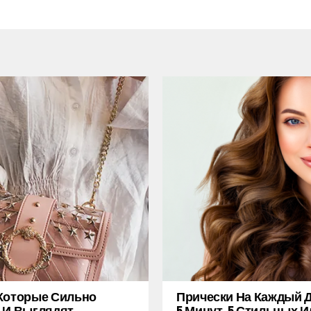
Которые Сильно
Прически На Каждый Д
 И Выглядят
5 Минут, 5 Стильных И