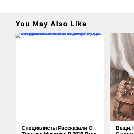
You May Also Like
Специалисты Рассказали О
Вещи, 
Трендах Макияжа В 2020 Года,
Старят