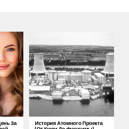
ень За
История Атомного Проекта
дей
(от Кюри До Фукусимы)