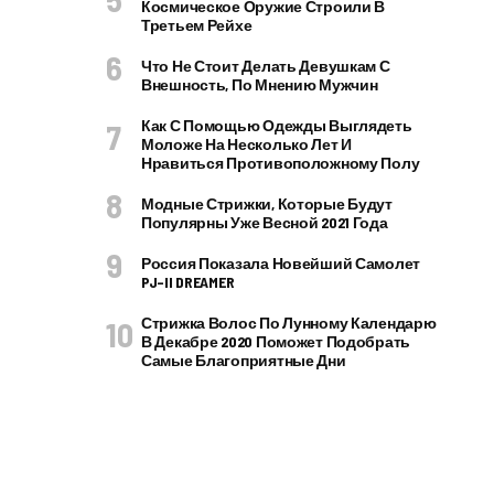
Космическое Оружие Строили В
Третьем Рейхе
Что Не Стоит Делать Девушкам С
Внешность, По Мнению Мужчин
Как С Помощью Одежды Выглядеть
Моложе На Несколько Лет И
Нравиться Противоположному Полу
Модные Стрижки, Которые Будут
Популярны Уже Весной 2021 Года
Россия Показала Новейший Самолет
PJ–II DREAMER
Стрижка Волос По Лунному Календарю
В Декабре 2020 Поможет Подобрать
Самые Благоприятные Дни