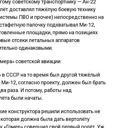
гому советскому транспортнику — Ан-22
олёт доставлял тяжёлую боевую технику
 системы ПВО и прочее) непосредственно на
стафетную палочку подхватывал Ми-12,
отовленные площадки, прямо на позициях
зовые отсеки летальных аппаратов
ительно одинаковыми.
 в СССР на то время был другой тяжёлый
 Ми-12, согласно проекту, должен был брать
два раза. И потому, работы над
лёта были начаты.
ские конструктора решили использовать не
 которая должна была дать вертолёту
у «Гомер» совершил свой первый полёт. Уж