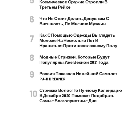
Космическое Оружие Строили В
Третьем Рейхе
Что Не Стоит Делать Девушкам С
Внешность, По Мнению Мужчин
Как С Помощью Одежды Выглядеть
Моложе На Несколько Лет И
Нравиться Противоположному Полу
Модные Стрижки, Которые Будут
Популярны Уже Весной 2021 Года
Россия Показала Новейший Самолет
PJ–II DREAMER
Стрижка Волос По Лунному Календарю
В Декабре 2020 Поможет Подобрать
Самые Благоприятные Дни