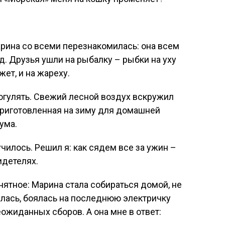
арина со всеми перезнакомилась: она всем
д. Друзья ушли на рыбалку – рыбки на уху
жет, и на жареху.
огулять. Свежий лесной воздух вскружил
 приготовленная на зиму для домашней
ума.
училось. Решил я: как сядем все за ужин –
идетелях.
нятное: Марина стала собираться домой, не
лась, боялась на последнюю электричку
еожиданных сборов. А она мне в ответ: