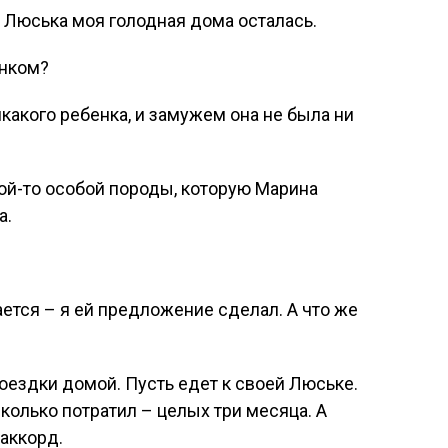
е Люська моя голодная дома осталась.
енком?
икакого ребенка, и замужем она не была ни
кой-то особой породы, которую Марина
а.
ается – я ей предложение сделал. А что же
поездки домой. Пусть едет к своей Люське.
сколько потратил – целых три месяца. А
аккорд.