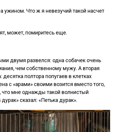
а ужином. Что ж я невезучий такой насчет
ят, может, помиритесь еще.
выми двумя развелся: одна собачек очень
ания, чем собственному мужу. А вторая
: десятка полтора попугаев в клетках
на с «арами» своими возится вместо того,
е, что мне однажды такой волнистый
дурак» сказал: «Петька дурак».