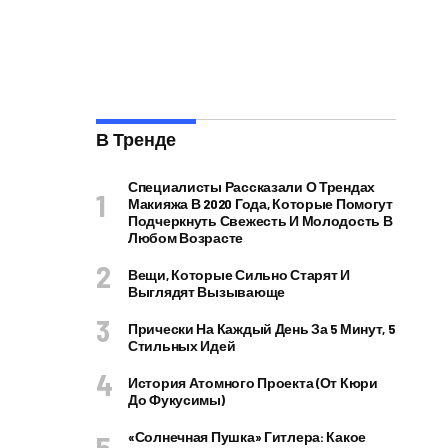
В Тренде
Специалисты Рассказали О Трендах
Макияжа В 2020 Года, Которые Помогут
Подчеркнуть Свежесть И Молодость В
Любом Возрасте
Вещи, Которые Сильно Старят И
Выглядят Вызывающе
Прически На Каждый День За 5 Минут, 5
Стильных Идей
История Атомного Проекта (от Кюри
До Фукусимы)
«Солнечная Пушка» Гитлера: Какое