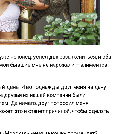
 уже не юнец: успел два раза жениться, и оба
й мои бывшие мне не нарожали – алиментов
й день. И вот однажды друг меня на дачу
се друзья из нашей компании были
ем. Да ничего, друг попросил меня
ожет, это и станет причиной, чтобы сделать
я «Морская» меня на кошку променяет?