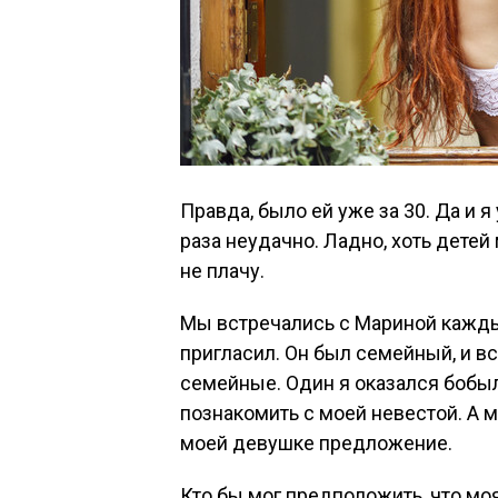
Правда, было ей уже за 30. Да и я
раза неудачно. Ладно, хоть дете
не плачу.
Мы встречались с Мариной кажды
пригласил. Он был семейный, и в
семейные. Один я оказался бобыл
познакомить с моей невестой. А м
моей девушке предложение.
Кто бы мог предположить, что мо