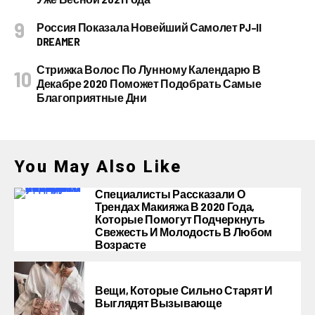
Россия Показала Новейший Самолет PJ–II
DREAMER
Стрижка Волос По Лунному Календарю В
Декабре 2020 Поможет Подобрать Самые
Благоприятные Дни
You May Also Like
Специалисты Рассказали О
Трендах Макияжа В 2020 Года,
Которые Помогут Подчеркнуть
Свежесть И Молодость В Любом
Возрасте
Вещи, Которые Сильно Старят И
Выглядят Вызывающе