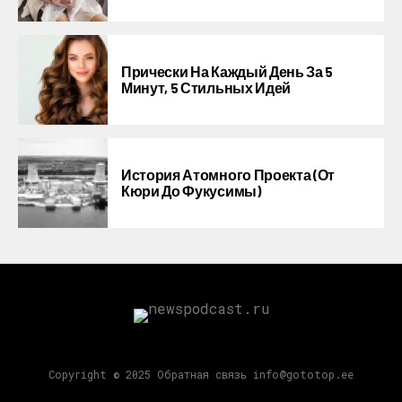
Прически На Каждый День За 5
Минут, 5 Стильных Идей
История Атомного Проекта (от
Кюри До Фукусимы)
Copyright © 2025 Обратная связь info@gototop.ee