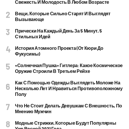
Свежесть И Молодость В Любом Возрасте
Вещи, Которые Сильно Старят И Выглядят
Вызывающе
Прически На Каждый День За 5 Минут, 5
Стильных Идей
История Атомного Проекта (от Кюри До
Фукусимы)
«Солнечная Пушка» Гитлера: Какое Космическое
Оружие Строили В Третьем Рейхе
Как С Помощью Одежды Выглядеть Моложе На
Несколько Лет И Нравиться Противоположному
Полу
Что Не Стоит Делать Девушкам С Внешность, По
Мнению Мужчин
Модные Стрижки, Которые Будут Популярны
Уже Весной 2021 Года