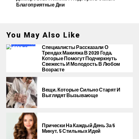
Благоприятные Дни
You May Also Like
Специалисты Рассказали О
Трендах Макияжа В 2020 Года,
Которые Помогут Подчеркнуть
Свежесть И Молодость В Любом
Возрасте
Вещи, Которые Сильно Старят И
Выглядят Вызывающе
Прически На Каждый День За 5
Минут, 5 Стильных Идей