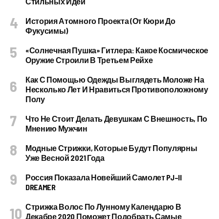
Стильных Идей
История Атомного Проекта (от Кюри До
Фукусимы)
«Солнечная Пушка» Гитлера: Какое Космическое
Оружие Строили В Третьем Рейхе
Как С Помощью Одежды Выглядеть Моложе На
Несколько Лет И Нравиться Противоположному
Полу
Что Не Стоит Делать Девушкам С Внешность, По
Мнению Мужчин
Модные Стрижки, Которые Будут Популярны
Уже Весной 2021 Года
Россия Показала Новейший Самолет PJ–II
DREAMER
Стрижка Волос По Лунному Календарю В
Декабре 2020 Поможет Подобрать Самые