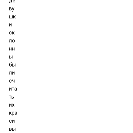
де
ву
шк
и
ск
ло
нн
ы
бы
ли
сч
ита
ть
их
кра
си
вы