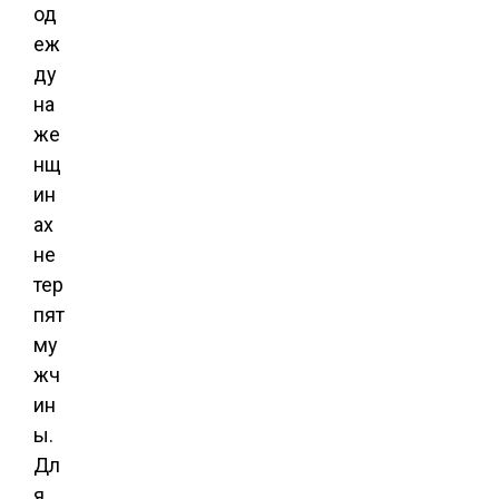
од
еж
ду
на
же
нщ
ин
ах
не
тер
пят
му
жч
ин
ы.
Дл
я