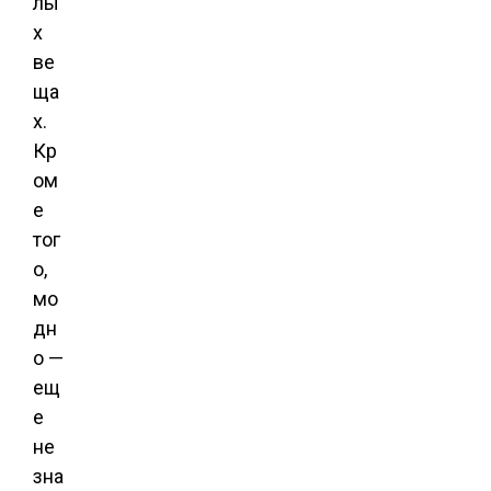
лы
х
ве
ща
х.
Кр
ом
е
тог
о,
мо
дн
о —
ещ
е
не
зна