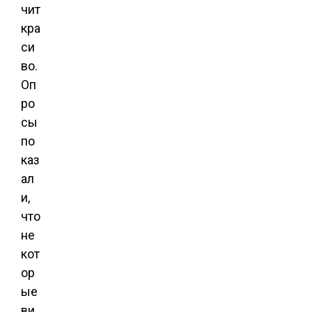
чит
кра
си
во.
Оп
ро
сы
по
каз
ал
и,
что
не
кот
ор
ые
ви