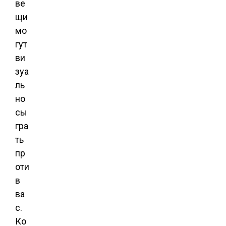
ве
щи
мо
гут
ви
зуа
ль
но
сы
гра
ть
пр
оти
в
ва
с.
Ко