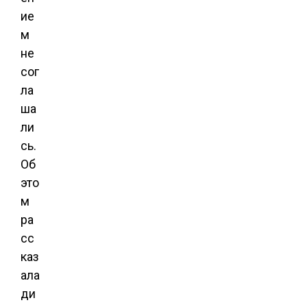
ие
м
не
сог
ла
ша
ли
сь.
Об
это
м
ра
сс
каз
ала
ди