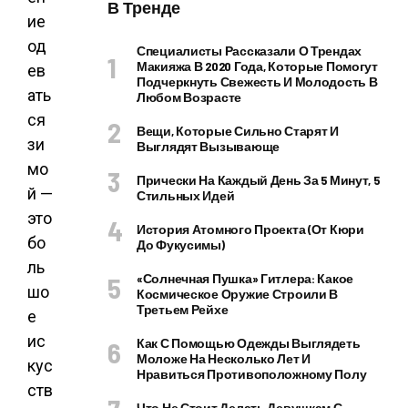
В Тренде
ие
од
Специалисты Рассказали О Трендах
Макияжа В 2020 Года, Которые Помогут
ев
Подчеркнуть Свежесть И Молодость В
ать
Любом Возрасте
ся
Вещи, Которые Сильно Старят И
зи
Выглядят Вызывающе
мо
Прически На Каждый День За 5 Минут, 5
й —
Стильных Идей
это
История Атомного Проекта (от Кюри
бо
До Фукусимы)
ль
«Солнечная Пушка» Гитлера: Какое
шо
Космическое Оружие Строили В
Третьем Рейхе
е
ис
Как С Помощью Одежды Выглядеть
Моложе На Несколько Лет И
кус
Нравиться Противоположному Полу
ств
Что Не Стоит Делать Девушкам С