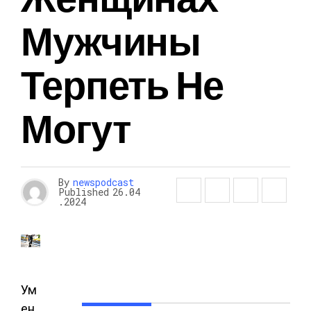
Мужчины
Терпеть Не
Могут
By
newspodcast
Published
26.04
.2024
Ум
ен