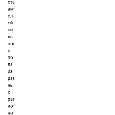
ста
вит
ел
ей
си
ль
ног
о
по
ла
из
раз
ны
х
рег
ио
но