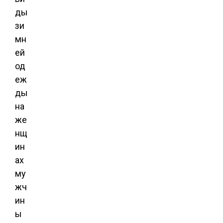
ды
зи
мн
ей
од
еж
ды
на
же
нщ
ин
ах
му
жч
ин
ы