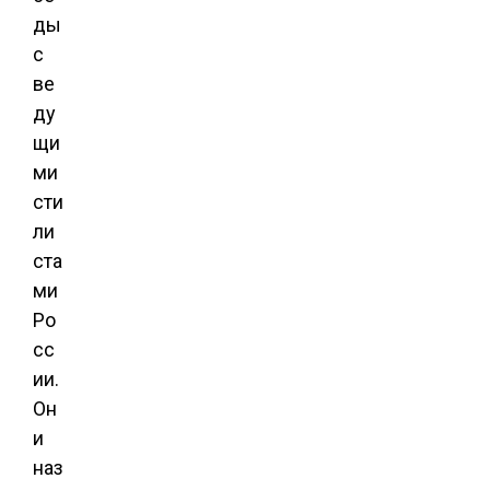
ды
с
ве
ду
щи
ми
сти
ли
ста
ми
Ро
сс
ии.
Он
и
наз