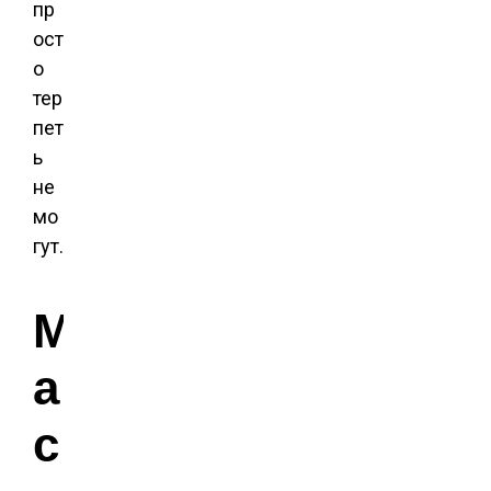
пр
ост
о
тер
пет
ь
не
мо
гут.
М
а
с