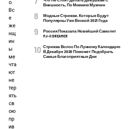
о.
Внешность, По Мнению Мужчин
Вс
Модные Стрижки, Которые Будут
е
Популярны Уже Весной 2021 Года
же
Россия Показала Новейший Самолет
нщ
PJ–II DREAMER
ин
Стрижка Волос По Лунному Календарю
ы
В Декабре 2020 Поможет Подобрать
ме
Самые Благоприятные Дни
чта
ют
не
тер
ять
св
ою
пр
ив