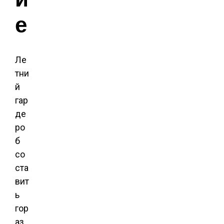
е
Ле
тни
й
гар
де
ро
б
со
ста
вит
ь
гор
аз