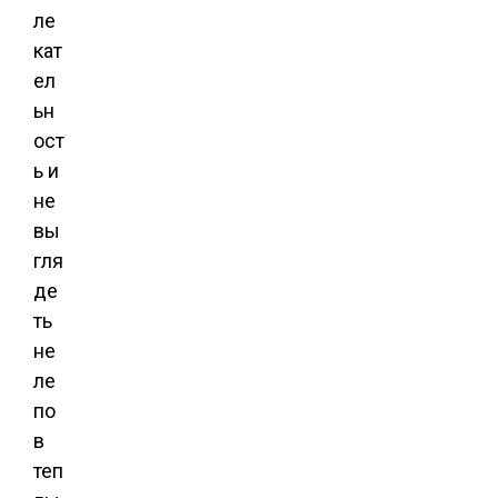
ле
кат
ел
ьн
ост
ь и
не
вы
гля
де
ть
не
ле
по
в
теп