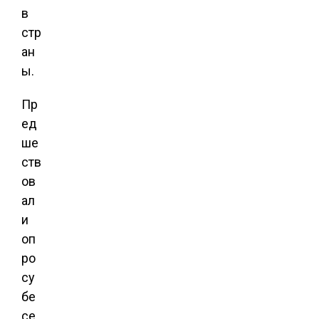
в
стр
ан
ы.
Пр
ед
ше
ств
ов
ал
и
оп
ро
су
бе
се