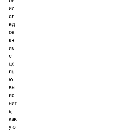
ое
ис
сл
ед
ов
ан
ие
с
це
ль
ю
вы
яс
нит
ь,
как
ую