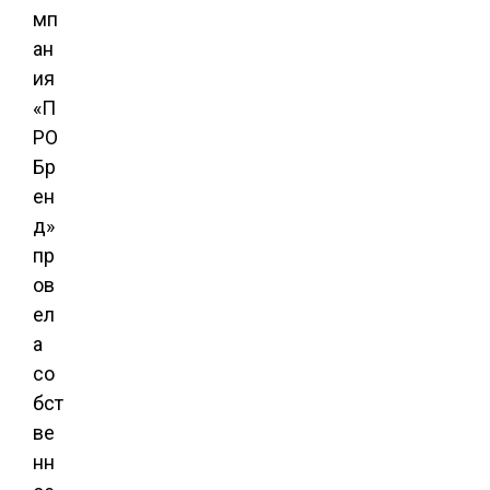
мп
ан
ия
«П
РО
Бр
ен
д»
пр
ов
ел
а
со
бст
ве
нн