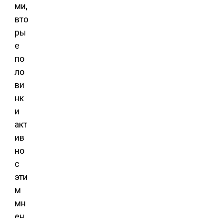
ми,
вто
ры
е
по
ло
ви
нк
и
акт
ив
но
с
эти
м
мн
ен