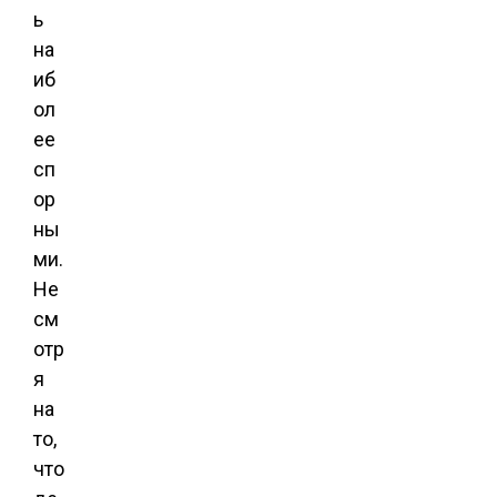
ь
на
иб
ол
ее
сп
ор
ны
ми.
Не
см
отр
я
на
то,
что