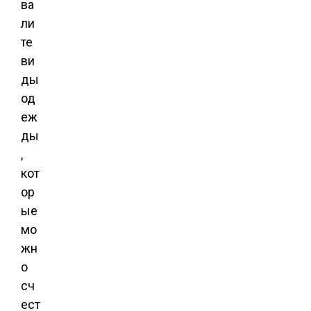
ва
ли
те
ви
ды
од
еж
ды
,
кот
ор
ые
мо
жн
о
сч
ест