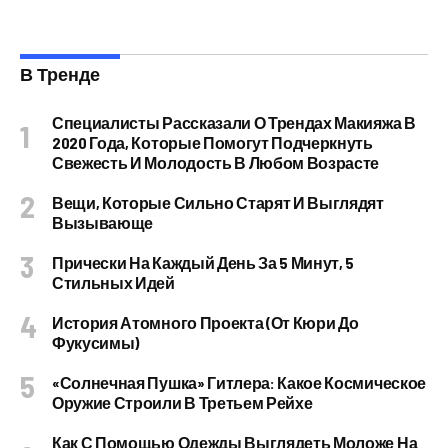
В Тренде
Специалисты Рассказали О Трендах Макияжа В
2020 Года, Которые Помогут Подчеркнуть
Свежесть И Молодость В Любом Возрасте
Вещи, Которые Сильно Старят И Выглядят
Вызывающе
Прически На Каждый День За 5 Минут, 5
Стильных Идей
История Атомного Проекта (от Кюри До
Фукусимы)
«Солнечная Пушка» Гитлера: Какое Космическое
Оружие Строили В Третьем Рейхе
Как С Помощью Одежды Выглядеть Моложе На