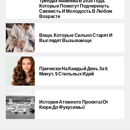
Трендах Макияжа В 2020 Года,
Которые Помогут Подчеркнуть
Свежесть И Молодость В Любом
Возрасте
Вещи, Которые Сильно Старят И
Выглядят Вызывающе
Прически На Каждый День За 5
Минут, 5 Стильных Идей
История Атомного Проекта (от
Кюри До Фукусимы)