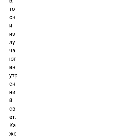
в,
то
он
и
из
лу
ча
ют
вн
утр
ен
ни
й
св
ет.
Ка
же