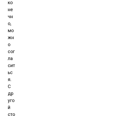
ко
не
чн
о,
мо
жн
о
сог
ла
сит
ьс
я.
С
др
уго
й
сто