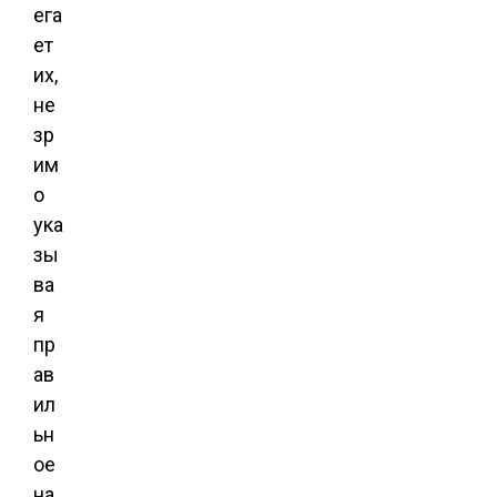
ега
ет
их,
не
зр
им
о
ука
зы
ва
я
пр
ав
ил
ьн
ое
на