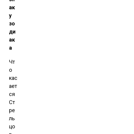
ак
у
зо
ди
ак
а
Чт
о
кас
ает
ся
Ст
ре
ль
цо