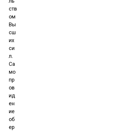
ль
ств
ом
Вы
сш
их
си
л.
Са
мо
пр
ов
ид
ен
ие
об
ер