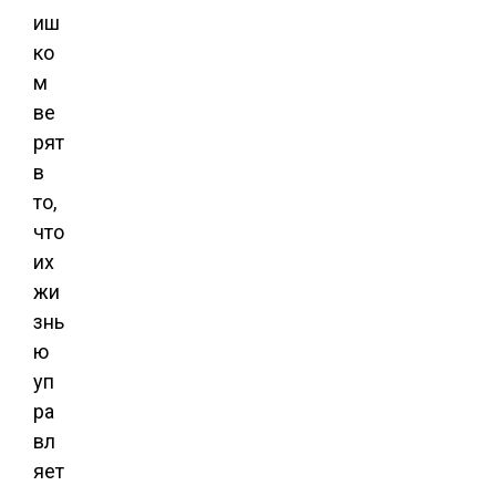
иш
ко
м
ве
рят
в
то,
что
их
жи
знь
ю
уп
ра
вл
яет