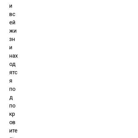
и
вс
ей
жи
зн
и
нах
од
ятс
я
по
д
по
кр
ов
ите