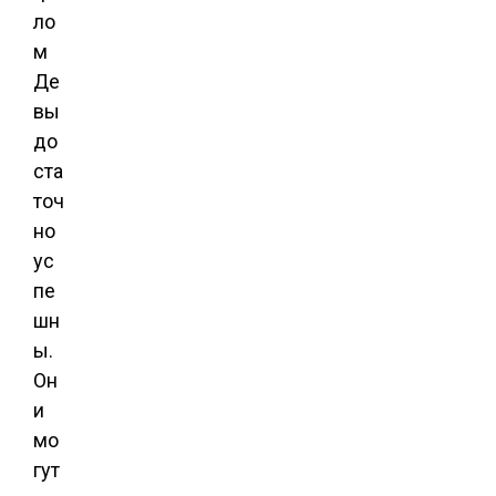
ло
м
Де
вы
до
ста
точ
но
ус
пе
шн
ы.
Он
и
мо
гут