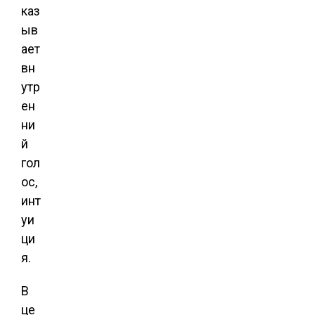
каз
ыв
ает
вн
утр
ен
ни
й
гол
ос,
инт
уи
ци
я.
В
це