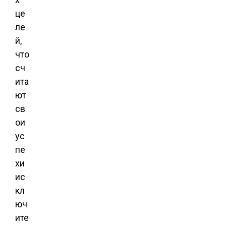
це
ле
й,
что
сч
ита
ют
св
ои
ус
пе
хи
ис
кл
юч
ите