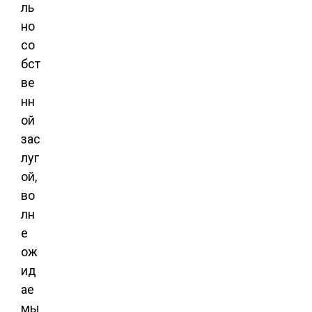
ль
но
со
бст
ве
нн
ой
зас
луг
ой,
во
лн
е
ож
ид
ае
мы