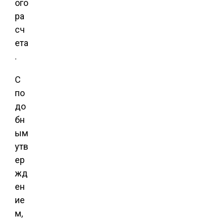
ого
ра
сч
ета
.
С
по
до
бн
ым
утв
ер
жд
ен
ие
м,