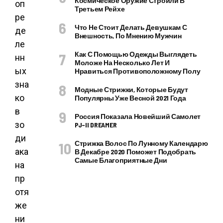
Космическое Оружие Строили В
оп
Третьем Рейхе
ре
Что Не Стоит Делать Девушкам С
де
Внешность, По Мнению Мужчин
ле
Как С Помощью Одежды Выглядеть
нн
Моложе На Несколько Лет И
ых
Нравиться Противоположному Полу
зна
Модные Стрижки, Которые Будут
ко
Популярны Уже Весной 2021 Года
в
Россия Показала Новейший Самолет
зо
PJ–II DREAMER
ди
Стрижка Волос По Лунному Календарю
ака
В Декабре 2020 Поможет Подобрать
Самые Благоприятные Дни
на
пр
отя
же
ни