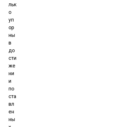
льк
о
уп
ор
ны
в
до
сти
же
ни
и
по
ста
вл
ен
ны
х