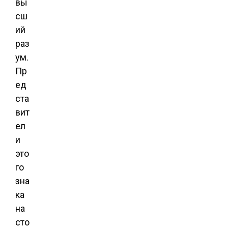
вы
сш
ий
раз
ум.
Пр
ед
ста
вит
ел
и
это
го
зна
ка
на
сто