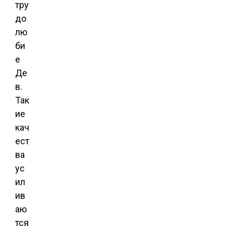
тру
до
лю
би
е
Де
в.
Так
ие
кач
ест
ва
ус
ил
ив
аю
тся