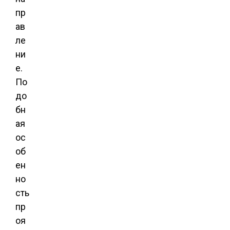
пр
ав
ле
ни
е.
По
до
бн
ая
ос
об
ен
но
сть
пр
оя