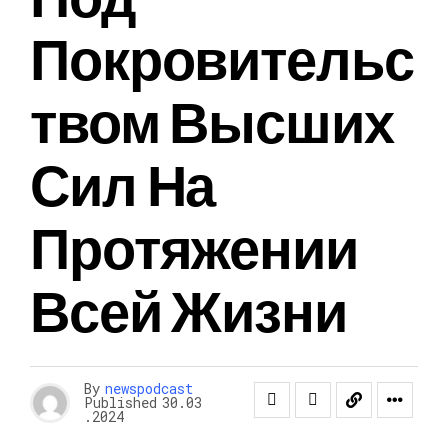
Покровительс
Твом Высших
Сил На
Протяжении
Всей Жизни
By
newspodcast
Published
30.03
.2024