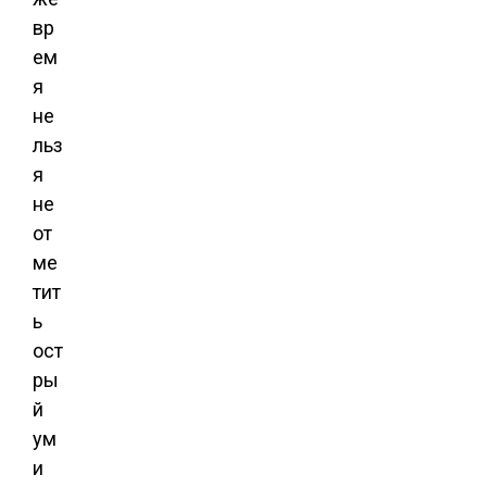
вр
ем
я
не
льз
я
не
от
ме
тит
ь
ост
ры
й
ум
и