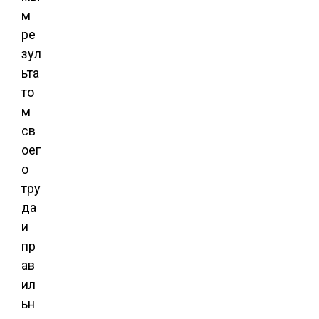
м
ре
зул
ьта
то
м
св
оег
о
тру
да
и
пр
ав
ил
ьн