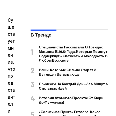
Су
ще
ств
В Тренде
ует
Специалисты Рассказали О Трендах
мн
Макияжа В 2020 Года, Которые Помогут
ен
Подчеркнуть Свежесть И Молодость В
Любом Возрасте
ие,
что
Вещи, Которые Сильно Старят И
Выглядят Вызывающе
пр
ед
Прически На Каждый День За 5 Минут, 5
Стильных Идей
ста
вит
История Атомного Проекта (от Кюри
До Фукусимы)
ел
и
«Солнечная Пушка» Гитлера: Какое