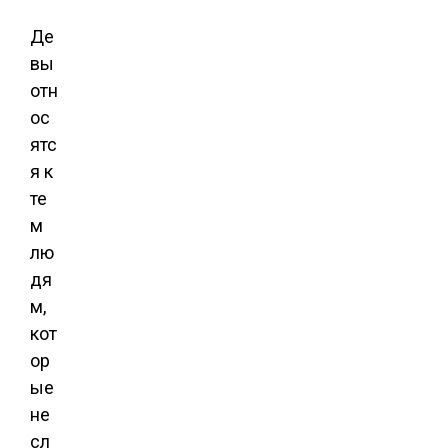
Де
вы
отн
ос
ятс
я к
те
м
лю
дя
м,
кот
ор
ые
не
сл