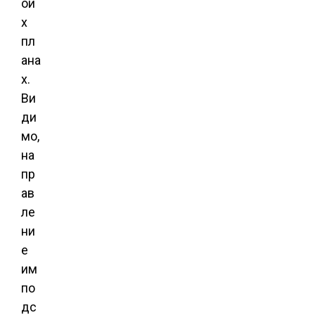
ои
х
пл
ана
х.
Ви
ди
мо,
на
пр
ав
ле
ни
е
им
по
дс