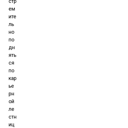
стр
ем
ите
ль
но
по
дн
ять
ся
по
кар
ье
рн
ой
ле
стн
иц