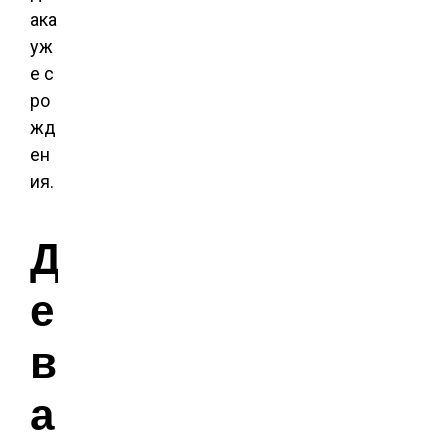
ака
уж
е с
ро
жд
ен
ия.
Д
е
в
а