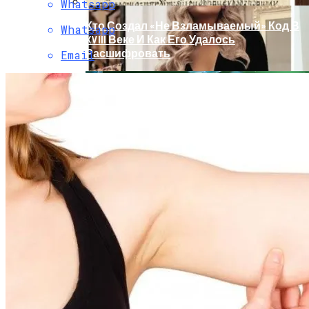
Whatsapp
Кто Создал «не Взламываемый» Код В
Whatsapp
XVIII Веке И Как Его Удалось
Расшифровать
Email
Раскрась Свой Год: Какой Цвет
Принесет Тебе Успех В 2026 Году По
Знаку Зодиака