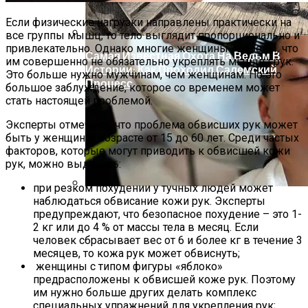
Если физические нагрузки направлены практически на
все группы мышц, то тело выглядит пропорционально и
привлекательно. Однако многие женщины уверены, что
Самая Известная Охота На Ведьм В
им совершенно не обязательно укреплять мышцы рук.
Истории: Как Проходил Салемский
Это больше нужно мужчинам, чем женщинам. Но это
Процесс
большое заблуждение, которое со временем может
стать настоящей проблемой.
Эксперты отмечают, что проблема обвисших рук может
быть у женщин в возрасте от 15 до 60 лет. Среди частых
факторов, которые могут приводить к обвисшей кожи
рук, можно выделить:
при резком похудении у тучных людей может
наблюдаться обвисание кожи рук. Эксперты
Лунный Календарь Окрашивания
предупреждают, что безопасное похудение – это 1-
Волос На Октябрь 2025 Года
2 кг или до 4 % от массы тела в месяц. Если
человек сбрасывает вес от 6 и более кг в течение 3
месяцев, то кожа рук может обвиснуть;
женщины с типом фигуры «яблоко»
предрасположены к обвисшей коже рук. Поэтому
им нужно больше других делать комплекс
специальных упражнений для укрепления рук;