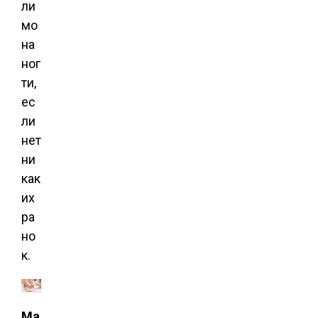
ли
мо
на
ног
ти,
ес
ли
нет
ни
как
их
ра
но
к.
Ма