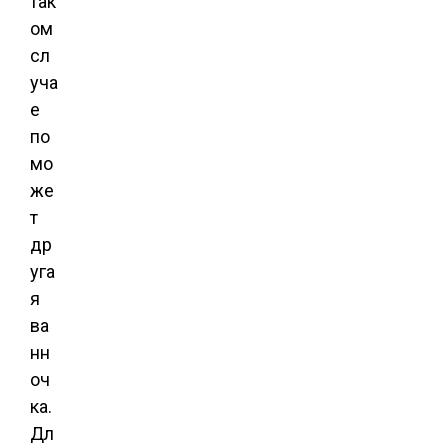
так
ом
сл
уча
е
по
мо
же
т
др
уга
я
ва
нн
оч
ка.
Дл