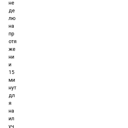
не
де
лю
на
пр
отя
же
ни
и
15
ми
нут
дл
я
на
ил
уч