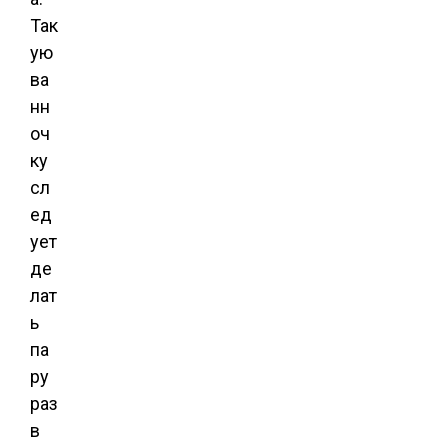
Так
ую
ва
нн
оч
ку
сл
ед
ует
де
лат
ь
па
ру
раз
в