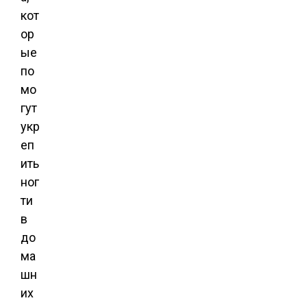
кот
ор
ые
по
мо
гут
укр
еп
ить
ног
ти
в
до
ма
шн
их