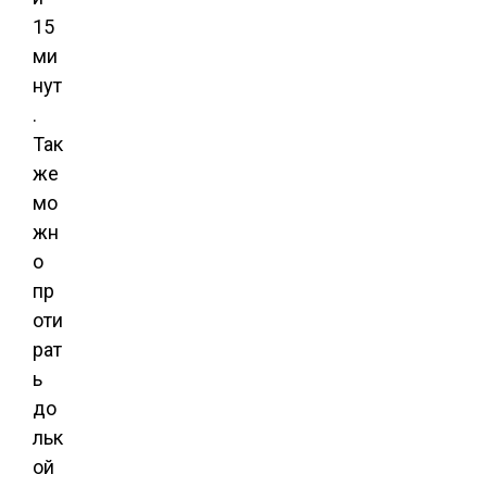
15
ми
нут
.
Так
же
мо
жн
о
пр
оти
рат
ь
до
льк
ой