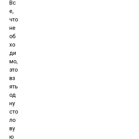
Вс
е,
что
не
об
хо
ди
мо,
это
вз
ять
од
ну
сто
ло
ву
ю