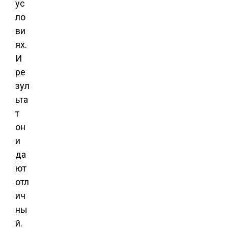
ус
ло
ви
ях.
И
ре
зул
ьта
т
он
и
да
ют
отл
ич
ны
й.