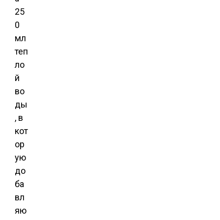
25
0
мл
теп
ло
й
во
ды
, в
кот
ор
ую
до
ба
вл
яю