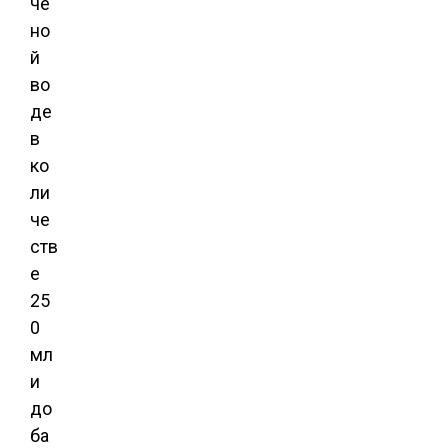
че
но
й
во
де
в
ко
ли
че
ств
е
25
0
мл
и
до
ба