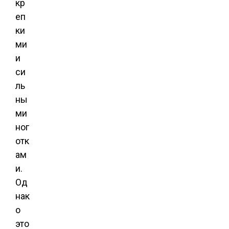
кр
еп
ки
ми
и
си
ль
ны
ми
ног
отк
ам
и.
Од
нак
о
это