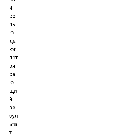
й
со
ль
ю
да
ют
пот
ря
са
ю
щи
й
ре
зул
ьта
т.