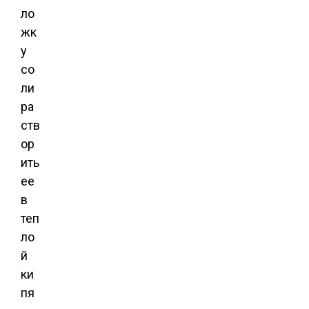
ло
жк
у
со
ли
ра
ств
ор
ить
ее
в
теп
ло
й
ки
пя