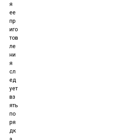
я
ее
пр
иго
тов
ле
ни
я
сл
ед
ует
вз
ять
по
ря
дк
а