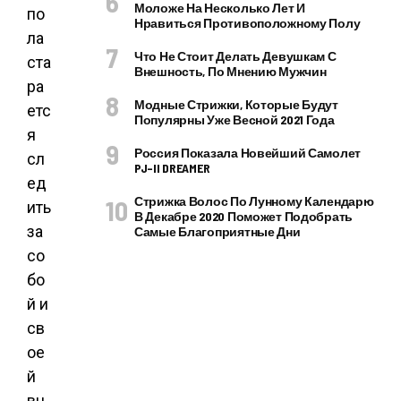
Моложе На Несколько Лет И
по
Нравиться Противоположному Полу
ла
Что Не Стоит Делать Девушкам С
ста
Внешность, По Мнению Мужчин
ра
Модные Стрижки, Которые Будут
етс
Популярны Уже Весной 2021 Года
я
Россия Показала Новейший Самолет
сл
PJ–II DREAMER
ед
Стрижка Волос По Лунному Календарю
ить
В Декабре 2020 Поможет Подобрать
за
Самые Благоприятные Дни
со
бо
й и
св
ое
й
вн