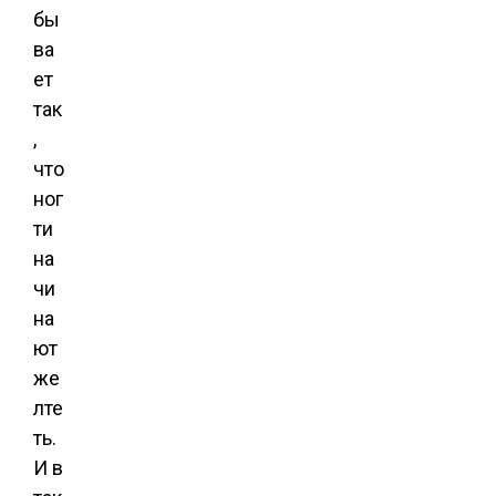
бы
ва
ет
так
,
что
ног
ти
на
чи
на
ют
же
лте
ть.
И в