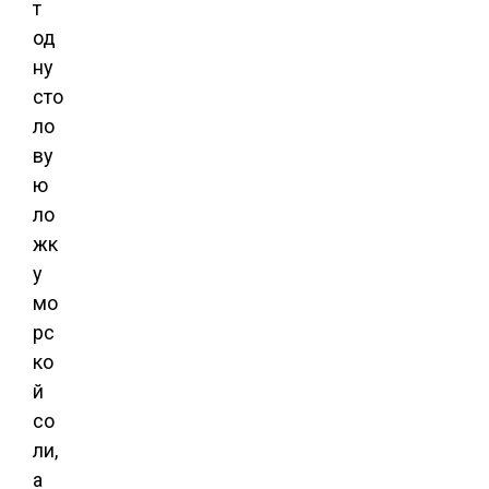
т
од
ну
сто
ло
ву
ю
ло
жк
у
мо
рс
ко
й
со
ли,
а