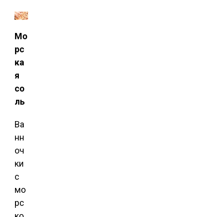
Мо
рс
ка
я
со
ль
Ва
нн
оч
ки
с
мо
рс
ко