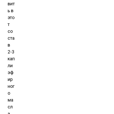
вит
ь в
это
т
со
ста
в
2-3
кап
ли
эф
ир
ног
о
ма
сл
а.