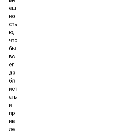
еш
но
сть
ю,
что
бы
вс
ег
да
бл
ист
ать
и
пр
ив
ле