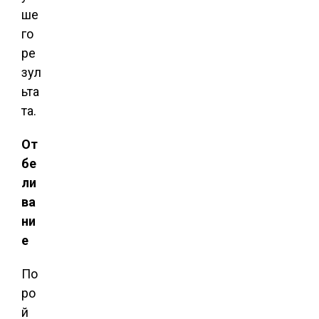
ше
го
ре
зул
ьта
та.
От
бе
ли
ва
ни
е
По
ро
й