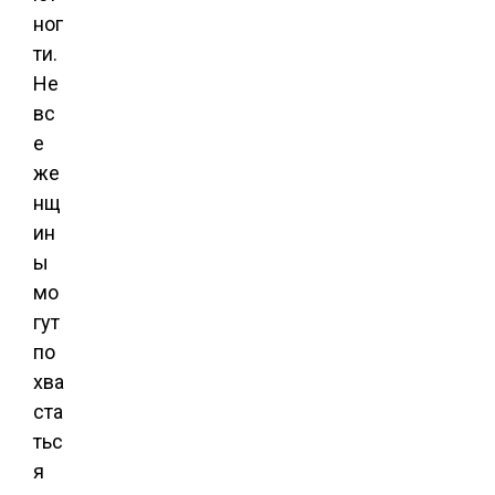
ног
ти.
Не
вс
е
же
нщ
ин
ы
мо
гут
по
хва
ста
тьс
я