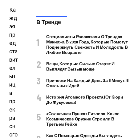
Ка
жд
В Тренде
ая
пр
Специалисты Рассказали О Трендах
Макияжа В 2020 Года, Которые Помогут
ед
Подчеркнуть Свежесть И Молодость В
ста
Любом Возрасте
вит
Вещи, Которые Сильно Старят И
ел
Выглядят Вызывающе
ьн
Прически На Каждый День За 5 Минут, 5
иц
Стильных Идей
а
История Атомного Проекта (от Кюри
пр
До Фукусимы)
ек
«Солнечная Пушка» Гитлера: Какое
ра
Космическое Оружие Строили В
Третьем Рейхе
сн
ого
Как С Помощью Одежды Выглядеть