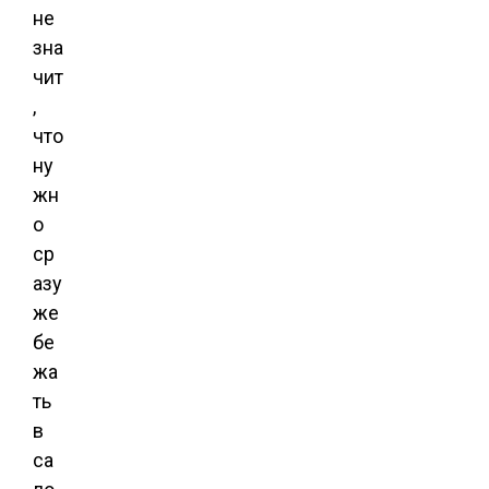
не
зна
чит
,
что
ну
жн
о
ср
азу
же
бе
жа
ть
в
са