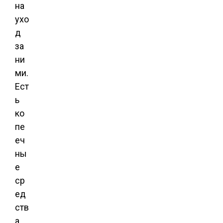
на
ухо
д
за
ни
ми.
Ест
ь
ко
пе
еч
ны
е
ср
ед
ств
а,