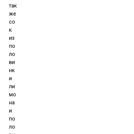
так
же
со
к
из
по
ло
ви
нк
и
ли
мо
на
и
по
ло