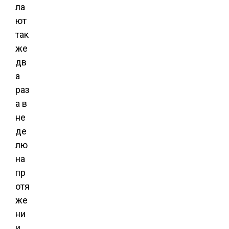
ла
ют
так
же
дв
а
раз
а в
не
де
лю
на
пр
отя
же
ни
и