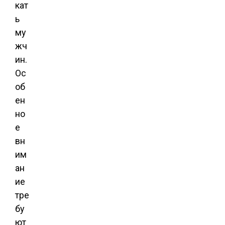
кат
ь
му
жч
ин.
Ос
об
ен
но
е
вн
им
ан
ие
тре
бу
ют