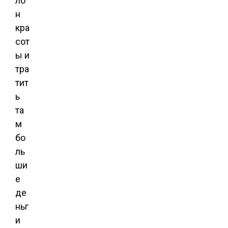
ло
н
кра
сот
ы и
тра
тит
ь
та
м
бо
ль
ши
е
де
ньг
и