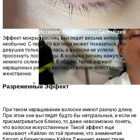
Самая Известная Охота На Ведьм В
Истории: Как Проходил Салемский
Процесс
Эффект мокрых ресниц выглядит весьма интересно и
необычно. С первого взгляда может показаться, что
девушка только умылась, а волоски не успели
просохнуть после воды. А кончики ресниц кажутся
немного склеенными. В общем, такой вариант
наращенных ресниц выглядит вполне естественно и
женственно.
Разреженный Эффект
Лунный Календарь Окрашивания
Волос На Октябрь 2025 Года
При таком наращивании волоски имеют разную длину.
При этом они выглядят будто бы натуральные, и если не
присматриваться близко, то даже невозможно понять,
что волоски искусственные. Такой эффект еще
называют «Кайли» по той причине, что знаменитая
блогер и бизнесвумен Кайли Дженнер имеет такие