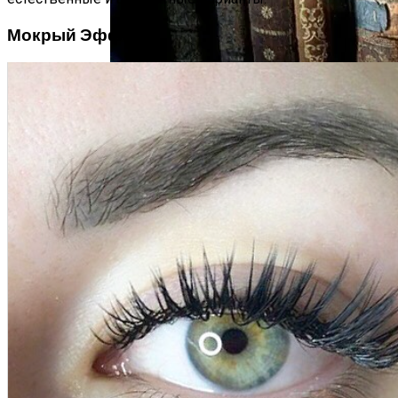
Мокрый Эффект
Интересные Факты О Войнах…
Женская Зимняя Обувь: 5 Стильных
Моделей, За Которыми
Выстраиваются В Очереди