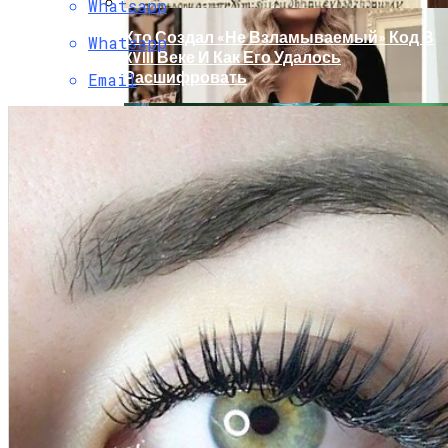
Whatsapp
Кто Создал «не Взламываемый» Код В
Whatsapp
XVIII Веке И Как Его Удалось
Расшифровать
Email
Раскрась Свой Год: Какой Цвет
Принесет Тебе Успех В 2026 Году По
Знаку Зодиака