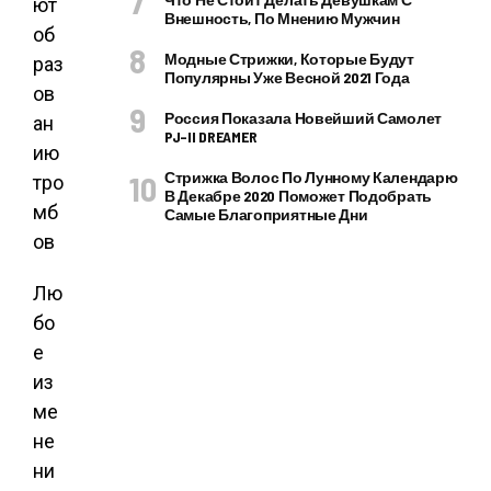
Внешность, По Мнению Мужчин
Модные Стрижки, Которые Будут
Популярны Уже Весной 2021 Года
Россия Показала Новейший Самолет
PJ–II DREAMER
Стрижка Волос По Лунному Календарю
В Декабре 2020 Поможет Подобрать
Самые Благоприятные Дни
Лю
бо
е
из
ме
не
ни