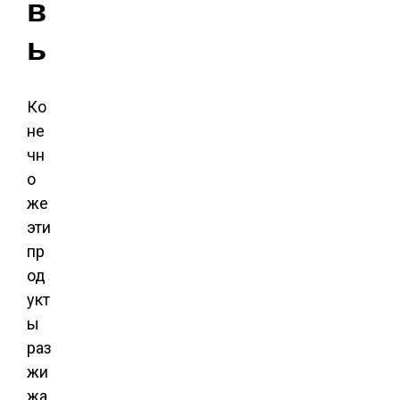
в
ь
Ко
не
чн
о
же
эти
пр
од
укт
ы
раз
жи
жа