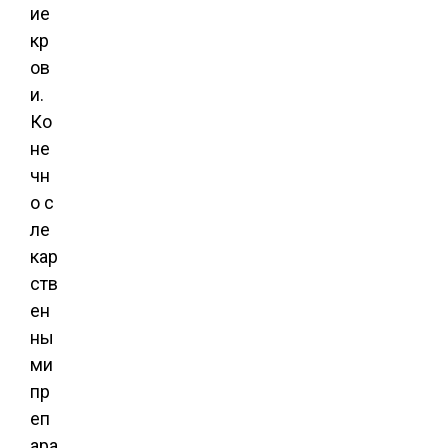
ие
кр
ов
и.
Ко
не
чн
о с
ле
кар
ств
ен
ны
ми
пр
еп
ара