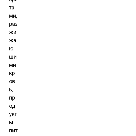
та
ми,
раз
жи
жа
ю
щи
ми
кр
ов
ь,
пр
од
укт
ы
пит