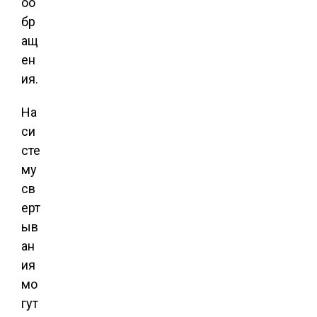
оо
бр
ащ
ен
ия.
На
си
сте
му
св
ерт
ыв
ан
ия
мо
гут