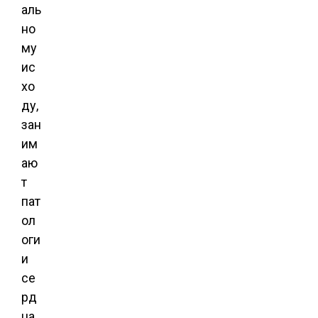
аль
но
му
ис
хо
ду,
зан
им
аю
т
пат
ол
оги
и
се
рд
ца