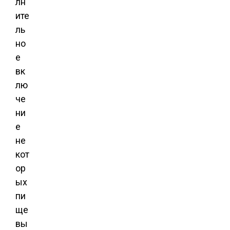
лн
ите
ль
но
е
вк
лю
че
ни
е
не
кот
ор
ых
пи
ще
вы