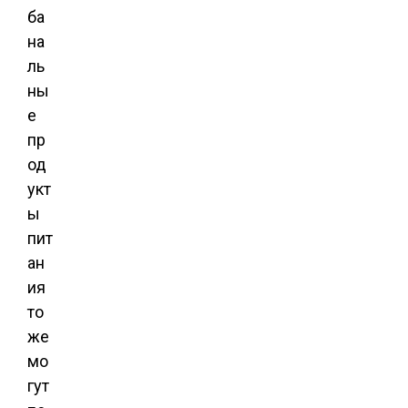
ба
на
ль
ны
е
пр
од
укт
ы
пит
ан
ия
то
же
мо
гут