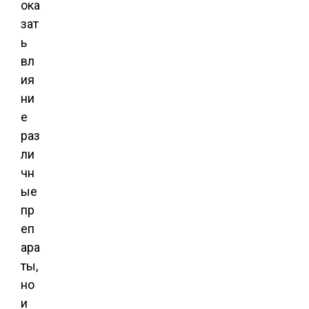
ока
зат
ь
вл
ия
ни
е
раз
ли
чн
ые
пр
еп
ара
ты,
но
и