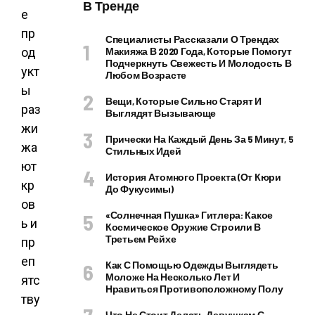
В Тренде
Специалисты Рассказали О Трендах
Макияжа В 2020 Года, Которые Помогут
Подчеркнуть Свежесть И Молодость В
Любом Возрасте
Вещи, Которые Сильно Старят И
Выглядят Вызывающе
Прически На Каждый День За 5 Минут, 5
Стильных Идей
История Атомного Проекта (от Кюри
До Фукусимы)
«Солнечная Пушка» Гитлера: Какое
Космическое Оружие Строили В
Третьем Рейхе
Как С Помощью Одежды Выглядеть
Моложе На Несколько Лет И
Нравиться Противоположному Полу
Что Не Стоит Делать Девушкам С