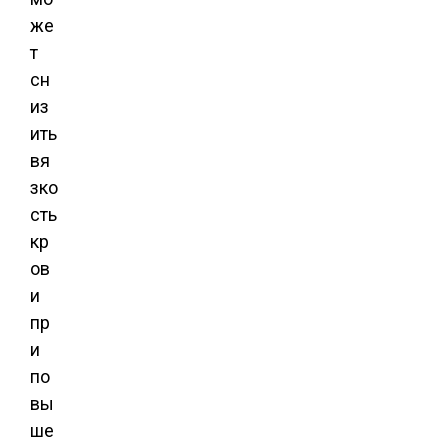
же
т
сн
из
ить
вя
зко
сть
кр
ов
и
пр
и
по
вы
ше