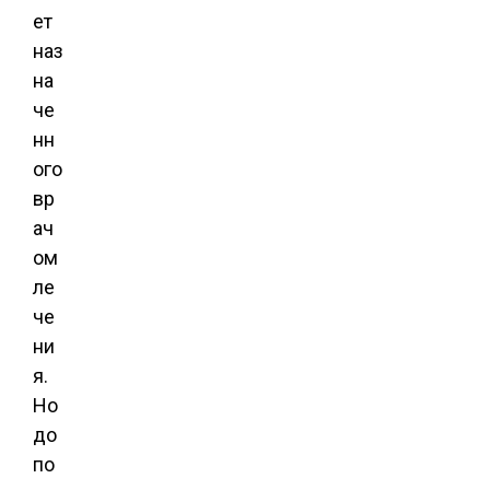
ет
наз
на
че
нн
ого
вр
ач
ом
ле
че
ни
я.
Но
до
по