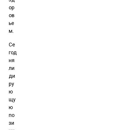
ор
ов
ье
м.
Се
год
ня
ли
ди
ру
ю
щу
ю
по
зи