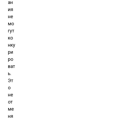
ан
ия
не
мо
гут
ко
нку
ри
ро
ват
ь.
Эт
о
не
от
ме
ня