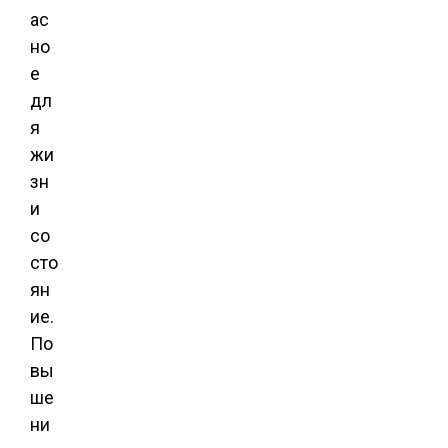
ас
но
е
дл
я
жи
зн
и
со
сто
ян
ие.
По
вы
ше
ни