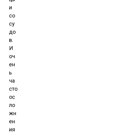
и
со
су
до
в.
И
оч
ен
ь
ча
сто
ос
ло
жн
ен
ия