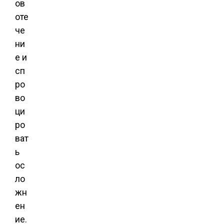
ов
оте
че
ни
е и
сп
ро
во
ци
ро
ват
ь
ос
ло
жн
ен
ие.