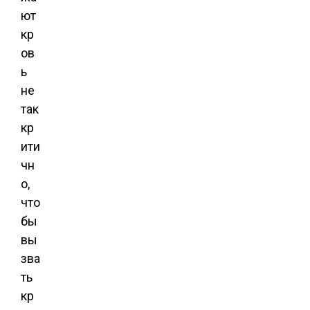
ют
кр
ов
ь
не
так
кр
ити
чн
о,
что
бы
вы
зва
ть
кр