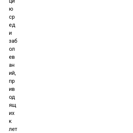
ци
ю
ср
ед
и
заб
ол
ев
ан
ий,
пр
ив
од
ящ
их
к
лет