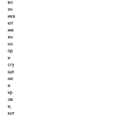
во
зн
ика
ют
им
ен
но
пр
и
сгу
ще
ни
и
кр
ов
и,
кот