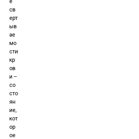
е
св
ерт
ыв
ае
мо
сти
кр
ов
и –
со
сто
ян
ие,
кот
ор
ое