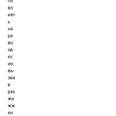
по
вл
ият
ь
на
ра
вн
ов
ес
ие,
вы
зва
в
раз
жи
жж
ен