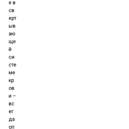
е в
св
ерт
ыв
аю
ще
й
си
сте
ме
кр
ов
и –
вс
ег
да
оп