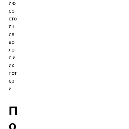
ию
со
сто
ян
ия
во
ло
с и
их
пот
ер
и.
П
о