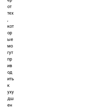
от
тех
,
кот
ор
ые
мо
гут
пр
ив
од
ить
к
уху
дш
ен