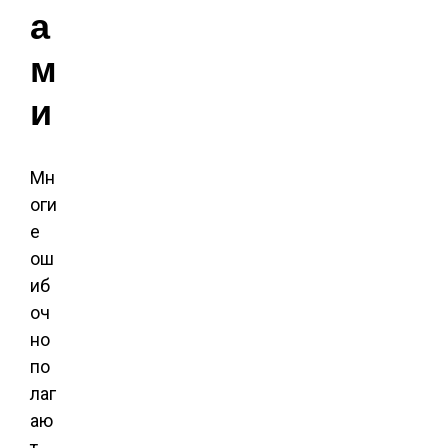
а
м
и
Мн
оги
е
ош
иб
оч
но
по
лаг
аю
т,