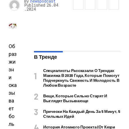
By
newspodcast
Published
26.04
.2024
Об
раз
В Тренде
жи
зн
Специалисты Рассказали О Трендах
Макияжа В 2020 Года, Которые Помогут
и
Подчеркнуть Свежесть И Молодость В
ока
Любом Возрасте
зы
Вещи, Которые Сильно Старят И
ва
Выглядят Вызывающе
ет
Прически На Каждый День За 5 Минут, 5
бо
Стильных Идей
ль
История Атомного Проекта (от Кюри