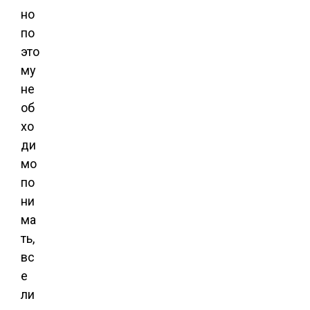
но
по
это
му
не
об
хо
ди
мо
по
ни
ма
ть,
вс
е
ли