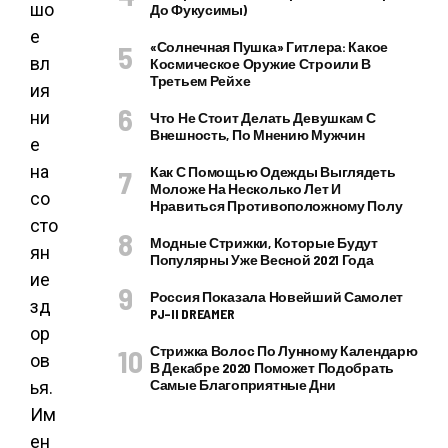
шо
До Фукусимы)
е
«Солнечная Пушка» Гитлера: Какое
вл
Космическое Оружие Строили В
Третьем Рейхе
ия
ни
Что Не Стоит Делать Девушкам С
Внешность, По Мнению Мужчин
е
на
Как С Помощью Одежды Выглядеть
Моложе На Несколько Лет И
со
Нравиться Противоположному Полу
сто
Модные Стрижки, Которые Будут
ян
Популярны Уже Весной 2021 Года
ие
Россия Показала Новейший Самолет
зд
PJ–II DREAMER
ор
Стрижка Волос По Лунному Календарю
ов
В Декабре 2020 Поможет Подобрать
Самые Благоприятные Дни
ья.
Им
ен