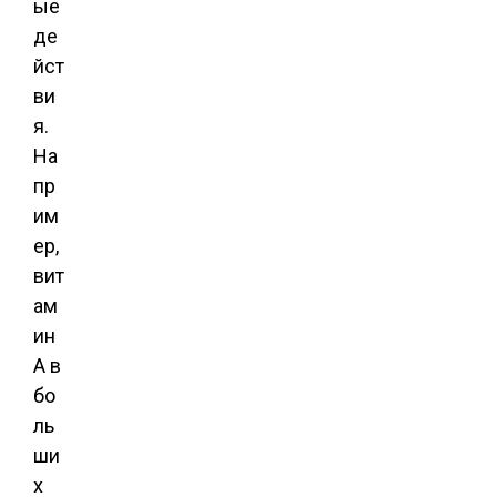
ые
де
йст
ви
я.
На
пр
им
ер,
вит
ам
ин
А в
бо
ль
ши
х