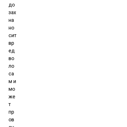
до
зах
на
но
сит
вр
ед
во
ло
са
м и
мо
же
т
пр
ов