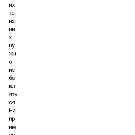
их-
то
из
ни
х
ну
жн
о
из
ба
вл
ять
ся.
На
пр
им
ер