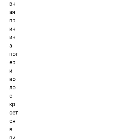
вн
ая
пр
ич
ин
а
пот
ер
и
во
ло
с
кр
оет
ся
в
пи