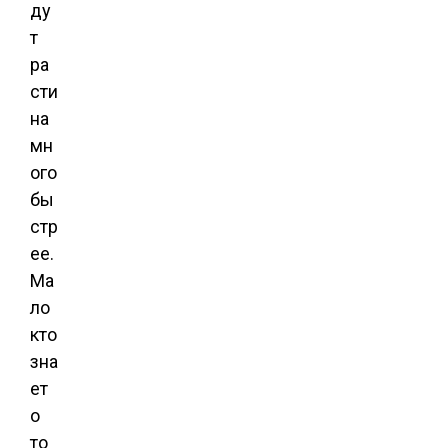
ду
т
ра
сти
на
мн
ого
бы
стр
ее.
Ма
ло
кто
зна
ет
о
то