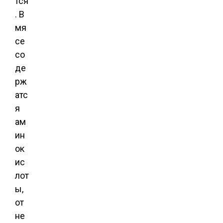
тся
. В
мя
се
со
де
рж
атс
я
ам
ин
ок
ис
лот
ы,
от
не