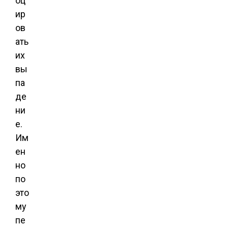
оц
ир
ов
ать
их
вы
па
де
ни
е.
Им
ен
но
по
это
му
пе