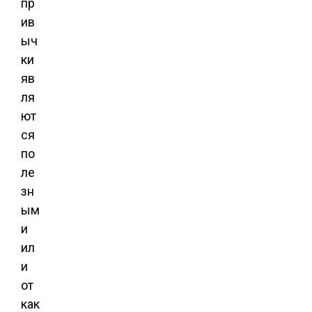
пр
ив
ыч
ки
яв
ля
ют
ся
по
ле
зн
ым
и
ил
и
от
как