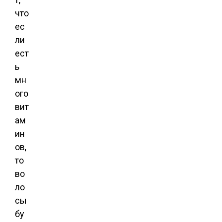
что
ес
ли
ест
ь
мн
ого
вит
ам
ин
ов,
то
во
ло
сы
бу