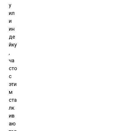
у
ил
и
ин
де
йку
,
ча
сто
с
эти
м
ста
лк
ив
аю