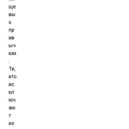
ще
вы
х
пр
ив
ыч
ках
.
Те,
кто
ис
кл
юч
аю
т
из