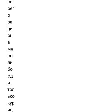
св
оег
о
ра
ци
он
а
мя
со
ли
бо
ед
ят
тол
ько
кур
иц