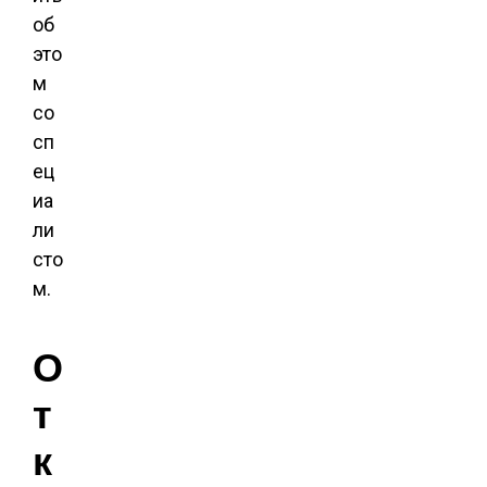
об
это
м
со
сп
ец
иа
ли
сто
м.
О
т
к