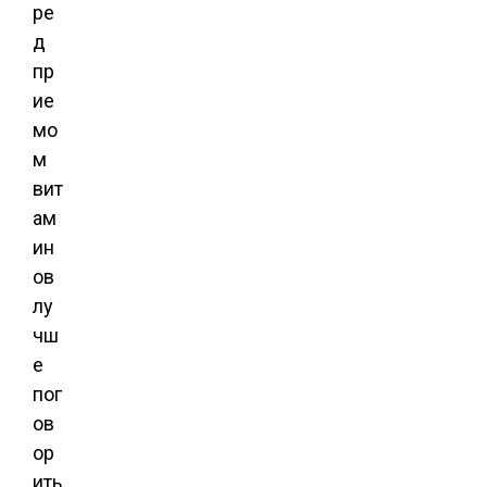
ре
д
пр
ие
мо
м
вит
ам
ин
ов
лу
чш
е
пог
ов
ор
ить