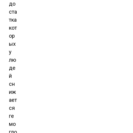
до
ста
тка
кот
ор
ых
у
лю
де
й
сн
иж
ает
ся
ге
мо
гло