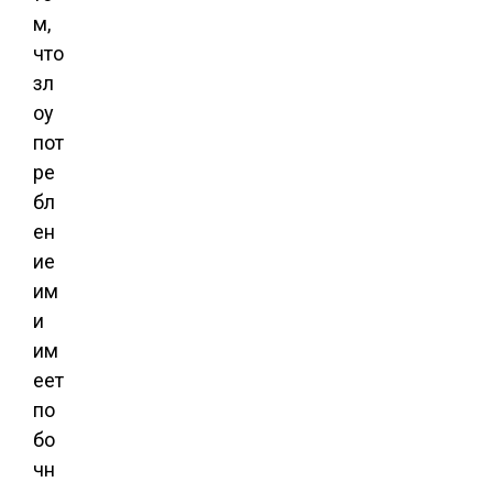
м,
что
зл
оу
пот
ре
бл
ен
ие
им
и
им
еет
по
бо
чн