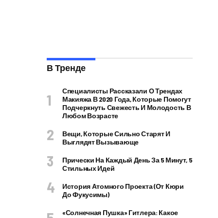
В Тренде
Специалисты Рассказали О Трендах
Макияжа В 2020 Года, Которые Помогут
Подчеркнуть Свежесть И Молодость В
Любом Возрасте
Вещи, Которые Сильно Старят И
Выглядят Вызывающе
Прически На Каждый День За 5 Минут, 5
Стильных Идей
История Атомного Проекта (от Кюри
До Фукусимы)
«Солнечная Пушка» Гитлера: Какое