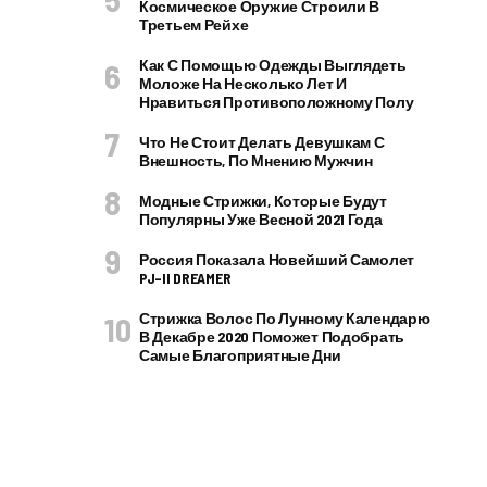
Космическое Оружие Строили В
Третьем Рейхе
Как С Помощью Одежды Выглядеть
Моложе На Несколько Лет И
Нравиться Противоположному Полу
Что Не Стоит Делать Девушкам С
Внешность, По Мнению Мужчин
Модные Стрижки, Которые Будут
Популярны Уже Весной 2021 Года
Россия Показала Новейший Самолет
PJ–II DREAMER
Стрижка Волос По Лунному Календарю
В Декабре 2020 Поможет Подобрать
Самые Благоприятные Дни